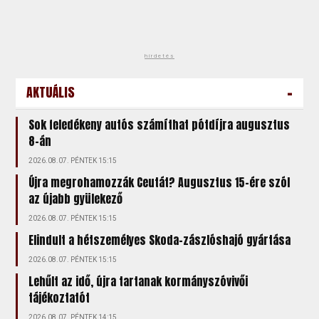
hirdetés
-
AKTUÁLIS
Sok feledékeny autós számíthat pótdíjra augusztus
8-án
2026.08.07. PÉNTEK 15:15
Újra megrohamozzák Ceutát? Augusztus 15-ére szól
az újabb gyülekező
2026.08.07. PÉNTEK 15:15
Elindult a hétszemélyes Skoda-zászlóshajó gyártása
2026.08.07. PÉNTEK 15:15
Lehűlt az idő, újra tartanak kormányszóvivői
tájékoztatót
2026.08.07. PÉNTEK 14:15