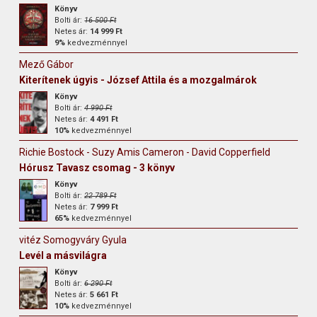
Könyv
Bolti ár:
16 500 Ft
Netes ár:
14 999 Ft
9%
kedvezménnyel
Mező Gábor
Kiterítenek úgyis - József Attila és a mozgalmárok
Könyv
Bolti ár:
4 990 Ft
Netes ár:
4 491 Ft
10%
kedvezménnyel
Richie Bostock - Suzy Amis Cameron - David Copperfield
Hórusz Tavasz csomag - 3 könyv
Könyv
Bolti ár:
22 789 Ft
Netes ár:
7 999 Ft
65%
kedvezménnyel
vitéz Somogyváry Gyula
Levél a másvilágra
Könyv
Bolti ár:
6 290 Ft
Netes ár:
5 661 Ft
10%
kedvezménnyel