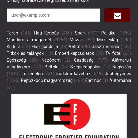
Mindig naprakészen legfrissebb híreinkből!
Tereb
(146)
Heti lámpás
(459)
Sport
(731)
Politika
(1588)
Mondom a magamét
(9464)
Mozaik
(85)
Mozi világ
(440)
Kultúra
(13)
Flag gondolja
(43)
Vetítő
(30)
Gasztronómia
(539)
Titkok és talányok
(12)
Emberi kapcsolatok
(36)
Tv fotel
(65)
Egészség
(50)
Nézőpont
(2)
Gazdaság
(770)
Alámerült
atlantiszom
(142)
Belföld
(13)
Szépségápolás
(15)
Nagyvilág
(1313)
Történelem
(21)
Irodalmi kávéház
(549)
Jobbegyenes
(3295)
Rejtőzködő magyarország
(168)
Életmód
(1)
Autómánia
(61)