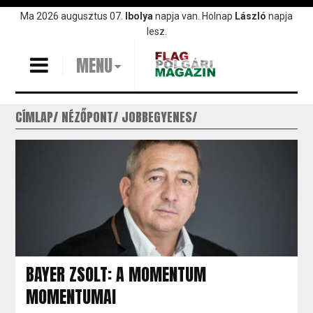
Ugrás
Ma 2026 augusztus 07.
Ibolya
napja van. Holnap
László
napja
a
lesz.
tartalomra
MENU
CÍMLAP
NÉZŐPONT
JOBBEGYENES
BAYER ZSOLT: A MOMENTUM
MOMENTUMAI