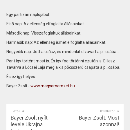
Egy partizán naplójából:
Első nap: Az ellenség elfoglalta állásainkat.
Második nap: Visszafoglaltuk állásainkat.
Harmadik nap: Az ellenség ismét elfoglalta állásainkat.
Negyedik nap: Jött a csősz, és mindenkit elzavart a p…csába...
Pont így történt most is. És így fog történni ezután is. El lesz
zavarva a Lőcsei Laja meg a kis pöcsszerű csapata a p…csába.
És ez így helyes.
Bayer Zsolt -
www.magyarnemzet.hu
Előző cikk
Következő cikk
Bayer Zsolt nyílt
Bayer Zsolt: Most
levele Ukrajna
azonnal!