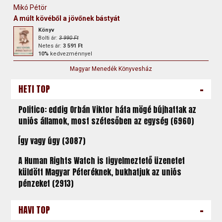
Mikó Pétör
A múlt kövéből a jövőnek bástyát
Könyv
Bolti ár:
3 990 Ft
Netes ár:
3 591 Ft
10%
kedvezménnyel
Magyar Menedék Könyvesház
-
HETI TOP
Politico: eddig Orbán Viktor háta mögé bújhattak az
uniós államok, most szétesőben az egység (6960)
Így vagy úgy (3087)
A Human Rights Watch is figyelmeztető üzenetet
küldött Magyar Péteréknek, bukhatjuk az uniós
pénzeket (2913)
-
HAVI TOP