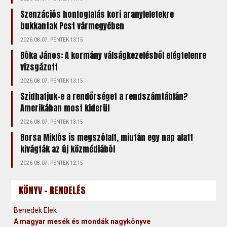
Szenzációs honfoglalás kori aranyleletekre
bukkantak Pest vármegyében
2026.08.07. PÉNTEK 13:15
Bóka János: A kormány válságkezelésből elégtelenre
vizsgázott
2026.08.07. PÉNTEK 13:15
Szidhatjuk-e a rendőrséget a rendszámtáblán?
Amerikában most kiderül
2026.08.07. PÉNTEK 13:15
Borsa Miklós is megszólalt, miután egy nap alatt
kivágták az új közmédiából
2026.08.07. PÉNTEK 12:15
KÖNYV - RENDELÉS
Benedek Elek
A magyar mesék és mondák nagykönyve