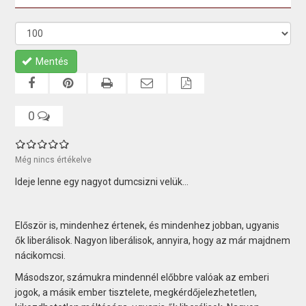
Mentés
0
Még nincs értékelve
Ideje lenne egy nagyot dumcsizni velük…
Először is, mindenhez értenek, és mindenhez jobban, ugyanis
ők liberálisok. Nagyon liberálisok, annyira, hogy az már majdnem
nácikomcsi.
Másodszor, számukra mindennél előbbre valóak az emberi
jogok, a másik ember tisztelete, megkérdőjelezhetetlen,