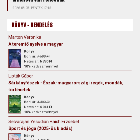
2026.08.07. PÉNTEK 17:15
KÖNYV - RENDELÉS
Marton Veronika
A teremtő nyelve a magyar
Könyv
Bolti ár:
7 500 Ft
Netes ár:
6 750 Ft
10%
kedvezménnyel
Lipták Gábor
Sárkányfészek - Észak-magyarországi regék, mondák,
történetek
Könyv
Bolti ár:
4 490 Ft
Netes ár:
4 041 Ft
10%
kedvezménnyel
Selvarajan Yesudian Haich Erzsébet
Sport és jóga (2025-ös kiadás)
Könyv