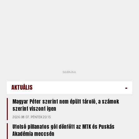
hirdetés
-
AKTUÁLIS
Magyar Péter szerint nem épült tároló, a számok
szerint viszont igen
2026.08.07. PÉNTEK 20:15
Utolsó pillanatos gól döntött az MTK és Puskás
Akadémia meccsén