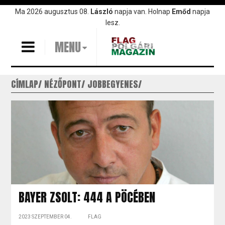
Ugrás
Ma 2026 augusztus 08.
László
napja van. Holnap
Emőd
napja
a
lesz.
tartalomra
MENU
CÍMLAP
NÉZŐPONT
JOBBEGYENES
BAYER ZSOLT: 444 A PÖCÉBEN
2023 SZEPTEMBER 04.
FLAG