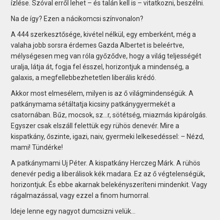
ízlése. Szóval erről lehet – és talán kell is – vitatkozni, beszélni.
Na de így? Ezen a nácikomcsi színvonalon?
A 444 szerkesztősége, kivétel nélkül, egy emberként, még a
valaha jobb sorsra érdemes Gazda Albertet is beleértve,
mélységesen meg van róla győződve, hogy a világ teljességét
uralja, látja át, fogja fel ésszel, horizontjuk a mindenség, a
galaxis, a megfellebbezhetetlen liberális krédó.
Akkor most elmesélem, milyen is az ő világmindenségük. A
patkánymama sétáltatja kicsiny patkánygyermekét a
csatornában. Bűz, mocsok, sz…r, sötétség, miazmás kipárolgás.
Egyszer csak elszáll felettük egy rühös denevér. Mire a
kispatkány, őszinte, igazi, naiv, gyermeki lelkesedéssel: – Nézd,
mami! Tündérke!
A patkánymami Uj Péter. A kispatkány Herczeg Márk. A rühös
denevér pedig a liberálisok kék madara. Ez az ő végtelenségük,
horizontjuk. És ebbe akarnak belekényszeríteni mindenkit. Vagy
rágalmazással, vagy ezzel a finom humorral.
Ideje lenne egy nagyot dumcsizni velük…