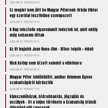
2026.08.07. PÉNTEK 20:15
Ez megint nem jött be Magyar Péternek: Orbán Viktor
egy szerbiai fesztiválon csevapozott
2026.08.07. PÉNTEK 19:15
A Nap felszínén olyasvalamit fedeztek fel, amit eddig
még sohasem láttak
2026.08.07. PÉNTEK 18:15
Az öt legjobb Jean Reno-film – Bíbor folyók + videó
2026.08.07. PÉNTEK 18:15
Rick Astley nem bízott semmit a véletlenre
2026.08.07. PÉNTEK 18:15
Magyar Péter feldühödött, amikor Kelemen Ágnes
szabadságáról kérdezték
2026.08.07. PÉNTEK 17:15
Vámszedőházak, hídrobbantás, jégzajlás és
uszályok – itt a teljes története a Szabadság hídnál
láthatóvá vált roncsnak