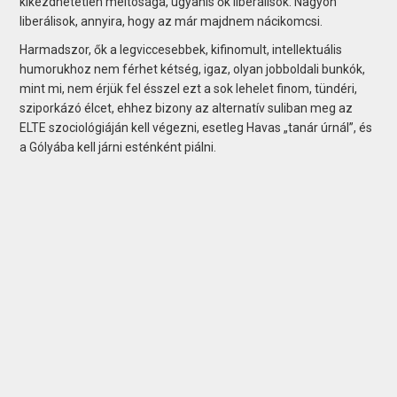
kikezdhetetlen méltósága, ugyanis ők liberálisok. Nagyon
liberálisok, annyira, hogy az már majdnem nácikomcsi.
Harmadszor, ők a legviccesebbek, kifinomult, intellektuális
humorukhoz nem férhet kétség, igaz, olyan jobboldali bunkók,
mint mi, nem érjük fel ésszel ezt a sok lehelet finom, tündéri,
sziporkázó élcet, ehhez bizony az alternatív suliban meg az
ELTE szociológiáján kell végezni, esetleg Havas „tanár úrnál”, és
a Gólyába kell járni esténként piálni.