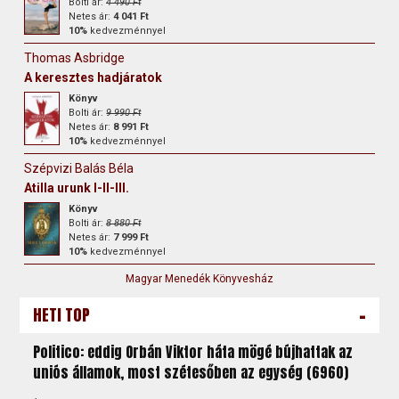
Bolti ár:
4 490 Ft
Netes ár:
4 041 Ft
10%
kedvezménnyel
Thomas Asbridge
A keresztes hadjáratok
Könyv
Bolti ár:
9 990 Ft
Netes ár:
8 991 Ft
10%
kedvezménnyel
Szépvizi Balás Béla
Atilla urunk I-II-III.
Könyv
Bolti ár:
8 880 Ft
Netes ár:
7 999 Ft
10%
kedvezménnyel
Magyar Menedék Könyvesház
-
HETI TOP
Politico: eddig Orbán Viktor háta mögé bújhattak az
uniós államok, most szétesőben az egység (6960)