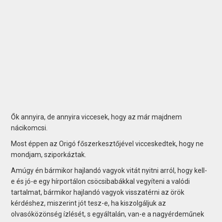
Ők annyira, de annyira viccesek, hogy az már majdnem
nácikomcsi.
Most éppen az Origó főszerkesztőjével vicceskedtek, hogy ne
mondjam, sziporkáztak.
Amúgy én bármikor hajlandó vagyok vitát nyitni arról, hogy kell-
e és jó-e egy hírportálon csöcsibabákkal vegyíteni a valódi
tartalmat, bármikor hajlandó vagyok visszatérni az örök
kérdéshez, miszerint jót tesz-e, ha kiszolgáljuk az
olvasóközönség ízlését, s egyáltalán, van-e a nagyérdeműnek