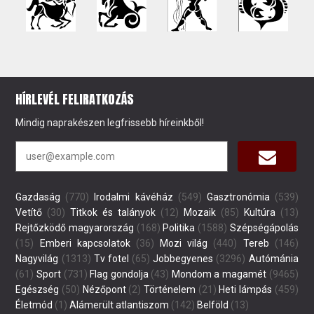
HÍRLEVÉL FELIRATKOZÁS
Mindig naprakészen legfrissebb híreinkből!
Gazdaság
(770)
Irodalmi kávéház
(549)
Gasztronómia
(539)
Vetítő
(30)
Titkok és talányok
(12)
Mozaik
(85)
Kultúra
(13)
Rejtőzködő magyarország
(168)
Politika
(1588)
Szépségápolás
(15)
Emberi kapcsolatok
(36)
Mozi világ
(440)
Tereb
(146)
Nagyvilág
(1313)
Tv fotel
(65)
Jobbegyenes
(3296)
Autómánia
(61)
Sport
(731)
Flag gondolja
(43)
Mondom a magamét
(9465)
Egészség
(50)
Nézőpont
(2)
Történelem
(21)
Heti lámpás
(459)
Életmód
(1)
Alámerült atlantiszom
(142)
Belföld
(13)