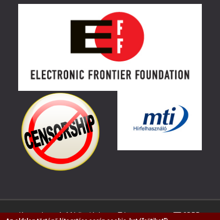
Kapcsolat
Médiaajánlat
Impresszum
GDPR