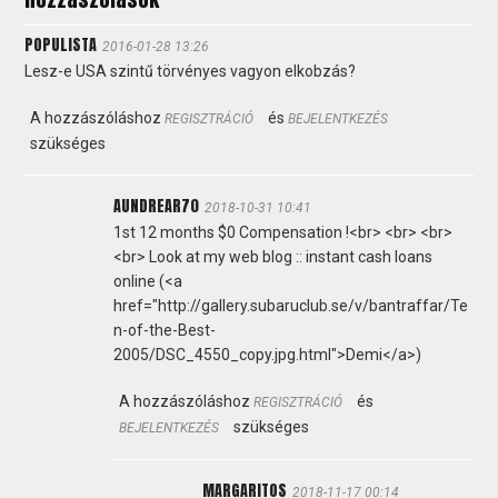
POPULISTA
2016-01-28 13:26
Lesz-e USA szintű törvényes vagyon elkobzás?
A hozzászóláshoz
és
REGISZTRÁCIÓ
BEJELENTKEZÉS
szükséges
AUNDREAR70
2018-10-31 10:41
1st 12 months $0 Compensation !<br> <br> <br>
<br> Look at my web blog :: instant cash loans
online (<a
href="http://gallery.subaruclub.se/v/bantraffar/Te
n-of-the-Best-
2005/DSC_4550_copy.jpg.html">Demi</a>)
A hozzászóláshoz
és
REGISZTRÁCIÓ
szükséges
BEJELENTKEZÉS
MARGARITOS
2018-11-17 00:14