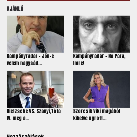
AJÁNLÓ
Kampányradar – Jön-e
Kampányradar – No Para,
velem nagysád...
Imre!
Nietzsche VS. Szanyi,Tóta
Szorcsik Viki magából
W. meg a...
kikelve ugrott...
Hozzászólások