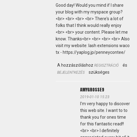
Good day! Would you mind if I share
your blog with my myspace group?
<br> <br> <br> <br> There's a lot of
folks that I think would really enjoy
<br> <br> your content. Please let me
know. Thanks<br> <br> <br> <br> Also
visit my website: lash extensions waco
tx - https://yaplog.jp/penneycontee/
A hozzászóláshoz
és
REGISZTRÁCIÓ
szükséges
BEJELENTKEZÉS
AMYGROSSE9
2019-01-10 15:23
I'm very happy to discover
this web site. I want to to
thank you for ones time
for this fantastic read!!
<br> <br> I definitely