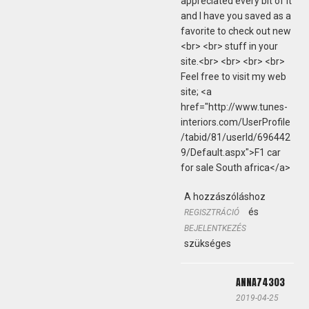
appreciated every bit of it
and I have you saved as a
favorite to check out new
<br> <br> stuff in your
site.<br> <br> <br> <br>
Feel free to visit my web
site; <a
href="http://www.tunes-
interiors.com/UserProfile
/tabid/81/userId/696442
9/Default.aspx">F1 car
for sale South africa</a>
A hozzászóláshoz
és
REGISZTRÁCIÓ
BEJELENTKEZÉS
szükséges
ANNA74303
2019-04-25