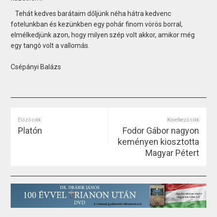
Tehát kedves barátaim dőljünk néha hátra kedvenc
fotelunkban és kezünkben egy pohár finom vörös borral,
elmélkedjünk azon, hogy milyen szép volt akkor, amikor még
egy tangó volt a vallomás.
Csépányi Balázs
Előző cikk
Következő cikk
Platón
Fodor Gábor nagyon
keményen kiosztotta
Magyar Pétert