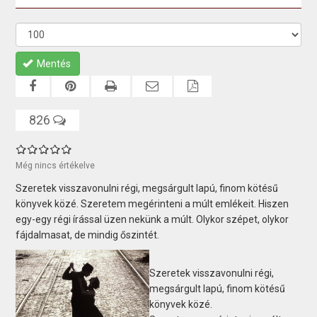
Mentés
826
Még nincs értékelve
Szeretek visszavonulni régi, megsárgult lapú, finom kötésű
könyvek közé. Szeretem megérinteni a múlt emlékeit. Hiszen
egy-egy régi írással üzen nekünk a múlt. Olykor szépet, olykor
fájdalmasat, de mindig őszintét.
Szeretek visszavonulni régi,
megsárgult lapú, finom kötésű
könyvek közé.