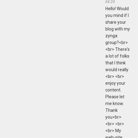
04:29
Hello! Would
you mind if I
share your
blog with my
zynga
group?<br>
<br> There's
a lot of folks
that I think
would really
<br> <br>
enjoy your
content.
Please let
me know.
Thank
you<br>
<br> <br>
<br> My
web-site;