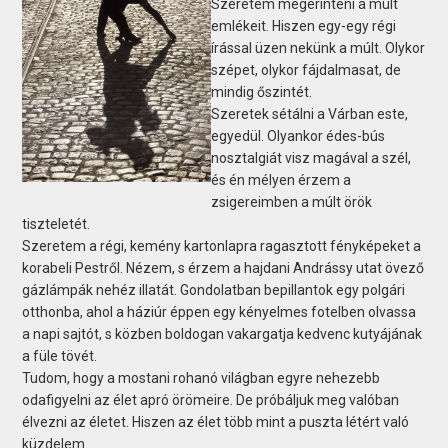
Szeretem megérinteni a múlt
emlékeit. Hiszen egy-egy régi
írással üzen nekünk a múlt. Olykor
szépet, olykor fájdalmasat, de
mindig őszintét.
Szeretek sétálni a Várban este,
egyedül. Olyankor édes-bús
nosztalgiát visz magával a szél,
és én mélyen érzem a
zsigereimben a múlt örök
tiszteletét.
Szeretem a régi, kemény kartonlapra ragasztott fényképeket a
korabeli Pestről. Nézem, s érzem a hajdani Andrássy utat övező
gázlámpák nehéz illatát. Gondolatban bepillantok egy polgári
otthonba, ahol a háziúr éppen egy kényelmes fotelben olvassa
a napi sajtót, s közben boldogan vakargatja kedvenc kutyájának
a füle tövét.
Tudom, hogy a mostani rohanó világban egyre nehezebb
odafigyelni az élet apró örömeire. De próbáljuk meg valóban
élvezni az életet. Hiszen az élet több mint a puszta létért való
küzdelem.