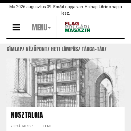
Ugrás
Ma 2026 augusztus 09.
Emőd
napja van. Holnap
Lőrinc
napja
a
lesz.
tartalomra
MENU
CÍMLAP
NÉZŐPONT
HETI LÁMPÁS
TÁRCA-TÁR
NOSZTALGIA
2009 ÁPRILIS 27.
FLAG