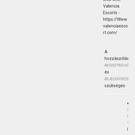
Valencia
Escorts -
https://Www.
valenciaesco
rt.com/
A
hozzászólásho
REGISZTRÁCIÓ
és
BEJELENTKEZÉS
szükséges
JEF
2020
04-1
10:1
I