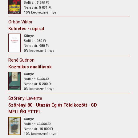
Bolti ár:
5 590 Ft
Netes ár:
5 031 Ft
10%
kedvezménnyel
Orbán Viktor
Küldetés - röpirat
Könyv
Bolti ár:
980 Ft
Netes ár:
980 Ft
0%
kedvezménnyel
René Guénon
Kozmikus dualitások
Könyv
Bolti ár:
5 200 Ft
Netes ár:
5 200 Ft
0%
kedvezménnyel
Szörényi Levente
Szörényi 80 - Utazás Ég és Föld között - CD
MELLÉKLETTEL
Könyv
Bolti ár:
12 000 Ft
Netes ár:
10 800 Ft
10%
kedvezménnyel