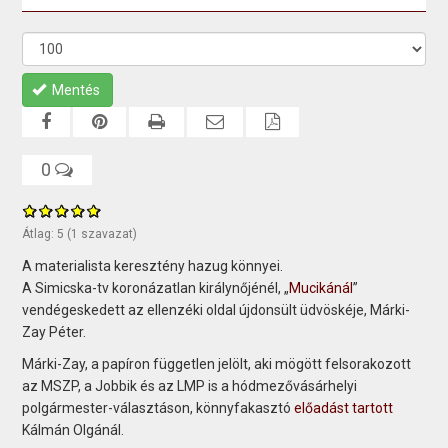
Mentés
0
Átlag:
5
(
1
szavazat)
A materialista keresztény hazug könnyei.
A Simicska-tv koronázatlan királynőjénél, „
Mucikánál
”
vendégeskedett az ellenzéki oldal újdonsült üdvöskéje, Márki-
Zay Péter.
Márki-Zay, a papíron független jelölt, aki mögött felsorakozott
az MSZP, a Jobbik és az LMP is a hódmezővásárhelyi
polgármester-választáson, könnyfakasztó
előadást tartott
Kálmán Olgánál.