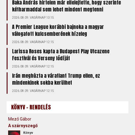
Baka András hirtelen már elfelejtette, hogy szerinte
kétharmaddal sem lehet mindent megtenni
2026.08.09. VASÁRNAP 13:15
A Premier League korábbi bajnoka a magyar
válogatott kulcsemberének hízeleg
2026.08.09. VASÁRNAP 12:15
Larissa Roses kapta a Budapest Play Utcazene
Fesztivál és Verseny fődíját
2026.08.09. VASÁRNAP 12:15
Irán meghúzta a váratlant Trump ellen, ez
mindenkinek sokba kerülhet
2026.08.09. VASÁRNAP 12:15
KÖNYV - RENDELÉS
Mező Gábor
A szárnyszegő
Könyv