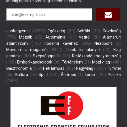
Mindig naprakészen legfrissebb híreinkből!
Jobbegyenes
(3296)
Egészség
(50)
Belföld
(13)
Gazdaság
(770)
Mozaik
(85)
Autómánia
(61)
Vetítő
(30)
Alámerült
atlantiszom
(142)
Irodalmi kávéház
(549)
Nézőpont
(2)
Mondom a magamét
(9467)
Titkok és talányok
(12)
Flag
gondolja
(43)
Szépségápolás
(15)
Rejtőzködő magyarország
(168)
Emberi kapcsolatok
(36)
Történelem
(21)
Mozi világ
(440)
Gasztronómia
(539)
Heti lámpás
(459)
Nagyvilág
(1313)
Tv fotel
(65)
Kultúra
(13)
Sport
(731)
Életmód
(1)
Tereb
(146)
Politika
(1588)