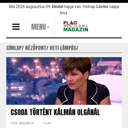
Ugrás
Ma 2026 augusztus 09.
Emőd
napja van. Holnap
Lőrinc
napja
a
lesz.
tartalomra
MENU
CÍMLAP
NÉZŐPONT
HETI LÁMPÁS
CSODA TÖRTÉNT KÁLMÁN OLGÁNÁL
2018 JANUÁR 14.
FLAG