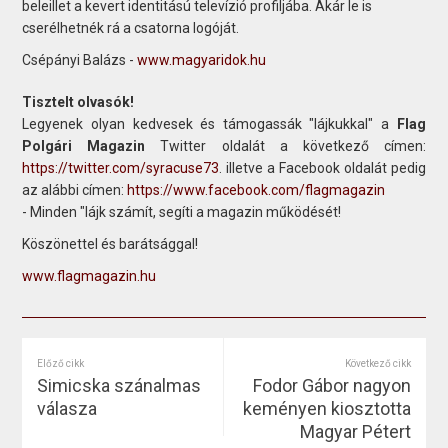
beleillet a kevert identitású televízió profiljába. Akár le is
cserélhetnék rá a csatorna logóját.
Csépányi Balázs -
www.magyaridok.hu
Tisztelt olvasók!
Legyenek olyan kedvesek és támogassák "lájkukkal" a
Flag
Polgári Magazin
Twitter oldalát a következő címen:
https://twitter.com/syracuse73
. illetve a Facebook oldalát pedig
az alábbi címen:
https://www.facebook.com/flagmagazin
- Minden "lájk számít, segíti a magazin működését!
Köszönettel és barátsággal!
www.flagmagazin.hu
Előző cikk
Következő cikk
Simicska szánalmas
Fodor Gábor nagyon
válasza
keményen kiosztotta
Magyar Pétert