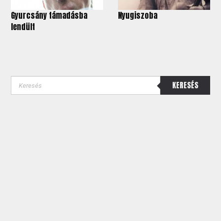
Gyurcsány támadásba
Nyugiszoba
lendült
KERESÉS