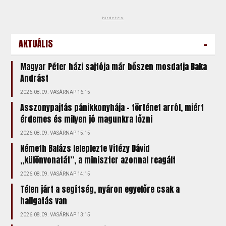
hirdetés
-
AKTUÁLIS
Magyar Péter házi sajtója már bőszen mosdatja Baka
Andrást
2026.08.09. VASÁRNAP 16:15
Asszonypajtás pánikkonyhája – történet arról, miért
érdemes és milyen jó magunkra főzni
2026.08.09. VASÁRNAP 15:15
Németh Balázs leleplezte Vitézy Dávid
„különvonatát”, a miniszter azonnal reagált
2026.08.09. VASÁRNAP 14:15
Télen járt a segítség, nyáron egyelőre csak a
hallgatás van
2026.08.09. VASÁRNAP 13:15