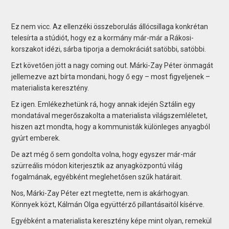
Ez nem vicc. Az ellenzéki összeborulás állócsillaga konkrétan
telesírta a stúdiót, hogy ez a kormány már-már a Rákosi-
korszakot idézi, sárba tiporja a demokráciát satöbbi, satöbbi.
Ezt követően jött a nagy coming out. Márki-Zay Péter önmagát
jellemezve azt bírta mondani, hogy ő egy – most figyeljenek –
materialista keresztény.
Ez igen. Emlékezhetünk rá, hogy annak idején Sztálin egy
mondatával megerőszakolta a materialista világszemléletet,
hiszen azt mondta, hogy a kommunisták különleges anyagból
gyúrt emberek.
De azt még ő sem gondolta volna, hogy egyszer már-már
szürreális módon kiterjesztik az anyagközpontú világ
fogalmának, egyébként meglehetősen szűk határait.
Nos, Márki-Zay Péter ezt megtette, nem is akárhogyan.
Könnyek közt, Kálmán Olga együttérző pillantásaitól kísérve.
Egyébként a materialista keresztény képe mint olyan, remekül