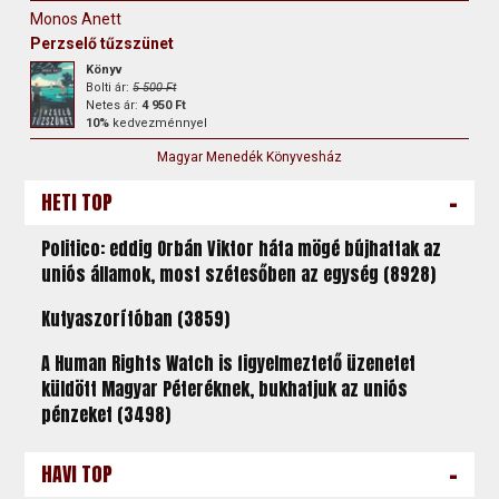
Monos Anett
Perzselő tűzszünet
Könyv
Bolti ár:
5 500 Ft
Netes ár:
4 950 Ft
10%
kedvezménnyel
Magyar Menedék Könyvesház
-
HETI TOP
Politico: eddig Orbán Viktor háta mögé bújhattak az
uniós államok, most szétesőben az egység (8928)
Kutyaszorítóban (3859)
A Human Rights Watch is figyelmeztető üzenetet
küldött Magyar Péteréknek, bukhatjuk az uniós
pénzeket (3498)
-
HAVI TOP