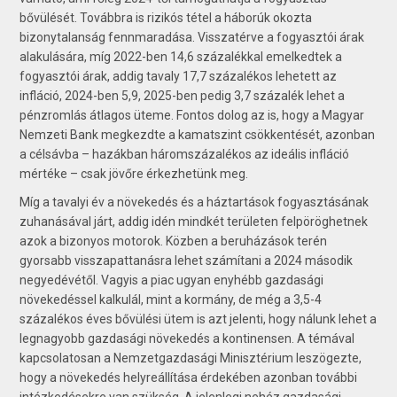
bővülését. Továbbra is rizikós tétel a háborúk okozta
bizonytalanság fennmaradása. Visszatérve a fogyasztói árak
alakulására, míg 2022-ben 14,6 százalékkal emelkedtek a
fogyasztói árak, addig tavaly 17,7 százalékos lehetett az
infláció, 2024-ben 5,9, 2025-ben pedig 3,7 százalék lehet a
pénzromlás átlagos üteme. Fontos dolog az is, hogy a Magyar
Nemzeti Bank megkezdte a kamatszint csökkentését, azonban
a célsávba – hazákban háromszázalékos az ideális infláció
mértéke – csak jövőre érkezhetünk meg.
Míg a tavalyi év a növekedés és a háztartások fogyasztásának
zuhanásával járt, addig idén mindkét területen felpöröghetnek
azok a bizonyos motorok. Közben a beruházások terén
gyorsabb visszapattanásra lehet számítani a 2024 második
negyedévétől. Vagyis a piac ugyan enyhébb gazdasági
növekedéssel kalkulál, mint a kormány, de még a 3,5-4
százalékos éves bővülési ütem is azt jelenti, hogy nálunk lehet a
legnagyobb gazdasági növekedés a kontinensen. A témával
kapcsolatosan a Nemzetgazdasági Minisztérium leszögezte,
hogy a növekedés helyreállítása érdekében azonban további
intézkedésekre van szükség. A jelenlegi nehéz gazdasági