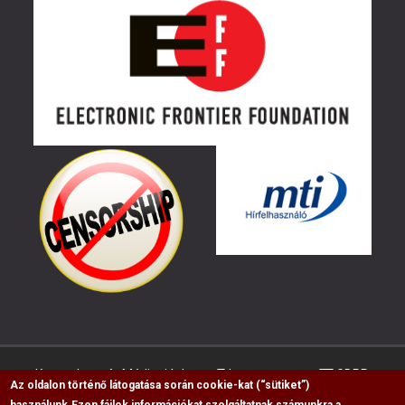
Kapcsolat
Médiaajánlat
Impresszum
GDPR
Az oldalon történő látogatása során cookie-kat (“sütiket”)