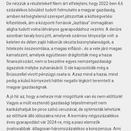
De nézzük a részleteket! Nem árt elfelejteni, hogy 2022-ben 4,6
százalékos bővülést tudott felmutatni a magyar gazdaság,
amiben kétségtelenül szerepet játszottak a költségvetési
kifizetések, ám a központi források „lazítása” önmagában
aligha tudott volna látványos gyarapodáshoz vezetni. A derűre
azonban tavaly ború jött, amelynek számos tényezője volt: a
keleten és délen zajló háborúk okozta bizonytalanságok, a
hitelezés összeomlása, a magas infláció-, és a vele járó magas
kamatszint, amelyek együttesen drágították meg a hazai
finanszírozást, nem is beszélve egyes nemzetgazdasági
ágazatok mélybe zuhanásáról. S ide kapcsolódik még a
Brüsszellel vívott pénzügyi csata is. Azaz mind a hazai, mind
pedig a külső környezeti háttér negatív légkört teremtett a
magyar gazdaságnak.
A jó hír az, hogy a neheze már mögöttünk van és nem előttünk!
Vagyis a múlt esztendő gazdasági teljesítményét nem
karikázhatjuk be piros színű ceruzával, de optimisták lehetünk
az előttünk álló időszakra nézve. A kormány négyszázalékos
éves gyarapodást vár 2024-re, míg a piaci elemzők
óvatosabbak: átlagosan háromszázalékos a konszenzus. Ami