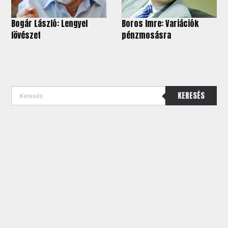
Bogár László: Lengyel
Boros Imre: Variációk
lövészet
pénzmosásra
KERESÉS