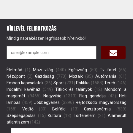
HÍRLEVÉL FELIRATKOZÁS
Mindig naprakészen legfrissebb híreinkből!
Életmód
(1)
Mozi világ
(440)
Egészség
(50)
Tv fotel
(65)
Nézőpont
(2)
Gazdaság
(770)
Mozaik
(85)
Autómánia
(61)
Emberi kapcsolatok
(36)
Sport
(731)
Politika
(1588)
Tereb
(146)
Irodalmi kávéház
(549)
Titkok és talányok
(12)
Mondom a
magamét
(9465)
Nagyvilág
(1313)
Flag gondolja
(43)
Heti
lámpás
(459)
Jobbegyenes
(3296)
Rejtőzködő magyarország
(168)
Vetítő
(30)
Belföld
(13)
Gasztronómia
(539)
Szépségápolás
(15)
Kultúra
(13)
Történelem
(21)
Alámerült
atlantiszom
(142)