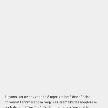
Ugyanakkor az óév vége felé tapasztalható dezinflációs
folyamat fennmaradása, vagyis az áremelkedés megtörése
várható, ami főleg 2024-től támogathatja a fogyasztás