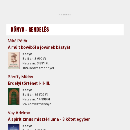
hirdetés
KÖNYV - RENDELÉS
Mikó Pétör
A múlt kövéből a jövőnek bástyát
Könyv
Bolti ár:
3 990 Ft
Netes ár:
3 591 Ft
10%
kedvezménnyel
Bánffy Miklós
Erdélyi történet I-II-III.
Könyv
Bolti ár:
16 500 Ft
Netes ár:
14 999 Ft
9%
kedvezménnyel
Vay Adelma
A spiritizmus misztériuma - 3 kötet egyben
Könyv