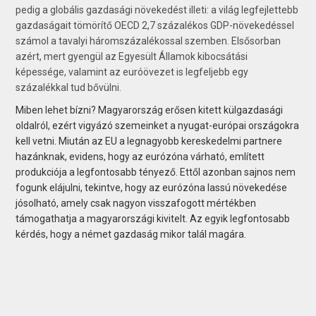
pedig a globális gazdasági növekedést illeti: a világ legfejlettebb
gazdaságait tömörítő OECD 2,7 százalékos GDP-növekedéssel
számol a tavalyi háromszázalékossal szemben. Elsősorban
azért, mert gyengül az Egyesült Államok kibocsátási
képessége, valamint az euróövezet is legfeljebb egy
százalékkal tud bővülni.
Miben lehet bízni? Magyarország erősen kitett külgazdasági
oldalról, ezért vigyázó szemeinket a nyugat-európai országokra
kell vetni. Miután az EU a legnagyobb kereskedelmi partnere
hazánknak, evidens, hogy az eurózóna várható, említett
produkciója a legfontosabb tényező. Ettől azonban sajnos nem
fogunk elájulni, tekintve, hogy az eurózóna lassú növekedése
jósolható, amely csak nagyon visszafogott mértékben
támogathatja a magyarországi kivitelt. Az egyik legfontosabb
kérdés, hogy a német gazdaság mikor talál magára.