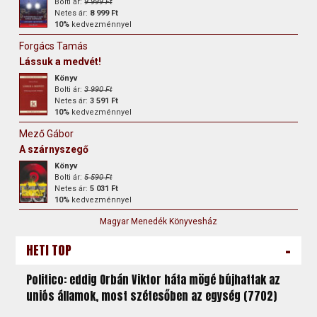
Bolti ár:
9 999 Ft
Netes ár:
8 999 Ft
10%
kedvezménnyel
Forgács Tamás
Lássuk a medvét!
Könyv
Bolti ár:
3 990 Ft
Netes ár:
3 591 Ft
10%
kedvezménnyel
Mező Gábor
A szárnyszegő
Könyv
Bolti ár:
5 590 Ft
Netes ár:
5 031 Ft
10%
kedvezménnyel
Magyar Menedék Könyvesház
-
HETI TOP
Politico: eddig Orbán Viktor háta mögé bújhattak az
uniós államok, most szétesőben az egység (7702)