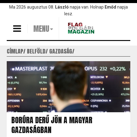
Ugrás
Ma 2026 augusztus 08.
László
napja van. Holnap
Emőd
napja
a
lesz.
tartalomra
MENU
CÍMLAP
BELFÖLD
GAZDASÁG
BORÚRA DERŰ JÖN A MAGYAR
GAZDASÁGBAN