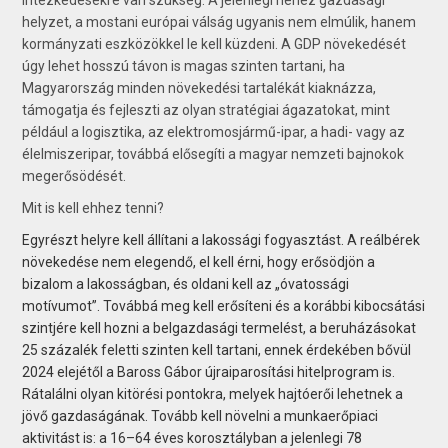
helyzet, a mostani európai válság ugyanis nem elmúlik, hanem
kormányzati eszközökkel le kell küzdeni. A GDP növekedését
úgy lehet hosszú távon is magas szinten tartani, ha
Magyarország minden növekedési tartalékát kiaknázza,
támogatja és fejleszti az olyan stratégiai ágazatokat, mint
például a logisztika, az elektromosjármű-ipar, a hadi- vagy az
élelmiszeripar, továbbá elősegíti a magyar nemzeti bajnokok
megerősödését.
Mit is kell ehhez tenni?
Egyrészt helyre kell állítani a lakossági fogyasztást. A reálbérek
növekedése nem elegendő, el kell érni, hogy erősödjön a
bizalom a lakosságban, és oldani kell az „óvatossági
motívumot”. Továbbá meg kell erősíteni és a korábbi kibocsátási
szintjére kell hozni a belgazdasági termelést, a beruházásokat
25 százalék feletti szinten kell tartani, ennek érdekében bővül
2024 elejétől a Baross Gábor újraiparosítási hitelprogram is.
Rátalálni olyan kitörési pontokra, melyek hajtóerői lehetnek a
jövő gazdaságának. Tovább kell növelni a munkaerőpiaci
aktivitást is: a 16–64 éves korosztályban a jelenlegi 78