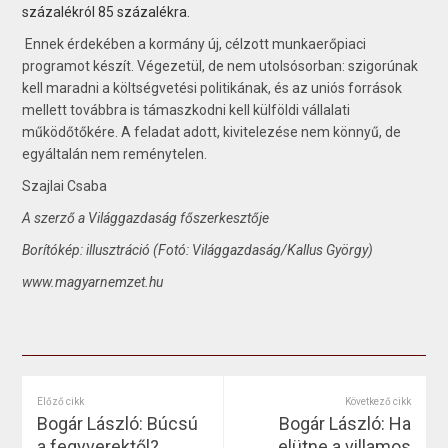
százalékról 85 százalékra.
Ennek érdekében a kormány új, célzott munkaerőpiaci
programot készít. Végezetül, de nem utolsósorban: szigorúnak
kell maradni a költségvetési politikának, és az uniós források
mellett továbbra is támaszkodni kell külföldi vállalati
működőtőkére. A feladat adott, kivitelezése nem könnyű, de
egyáltalán nem reménytelen.
Szajlai Csaba
A szerző a Világgazdaság főszerkesztője
Borítókép: illusztráció (Fotó: Világgazdaság/Kallus György)
www.magyarnemzet.hu
Előző cikk
Következő cikk
Bogár László: Búcsú
Bogár László: Ha
a fegyverektől?
elütne a villamos