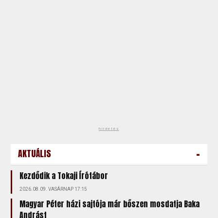
hirdetés
-
AKTUÁLIS
Kezdődik a Tokaji Írótábor
2026.08.09. VASÁRNAP 17:15
Magyar Péter házi sajtója már bőszen mosdatja Baka
Andrást