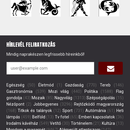
HÍRLEVÉL FELIRATKOZÁS
Mindig naprakészen legfrissebb híreinkből!
Egészség
(50)
Életmód
(1)
Gazdaság
(770)
Tereb
(146)
Gasztronómia
(539)
Mozi világ
(440)
Politika
(1588)
Flag
gondolja
(43)
Mozaik
(85)
Nagyvilág
(1313)
Szépségápolás
(15)
Nézőpont
(2)
Jobbegyenes
(3296)
Rejtőzködő magyarország
(168)
Titkok és talányok
(12)
Sport
(731)
Autómánia
(61)
Heti
lámpás
(459)
Belföld
(13)
Tv fotel
(65)
Emberi kapcsolatok
(36)
Irodalmi kávéház
(549)
Vetítő
(30)
Történelem
(21)
Kultúra
(13)
Mondom a magamét
(9467)
Alámerült atlantiszom
(142)