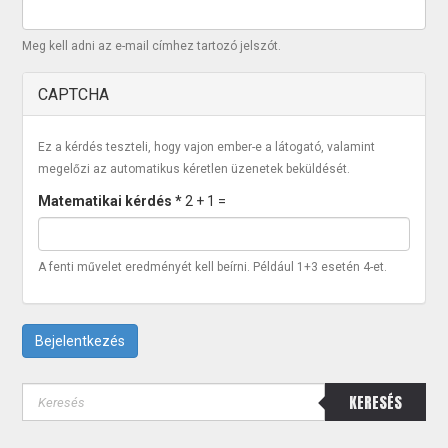
Meg kell adni az e-mail címhez tartozó jelszót.
CAPTCHA
Ez a kérdés teszteli, hogy vajon ember-e a látogató, valamint
megelőzi az automatikus kéretlen üzenetek beküldését.
Matematikai kérdés
*
2 + 1 =
A fenti művelet eredményét kell beírni. Például 1+3 esetén 4-et.
Bejelentkezés
KERESÉS