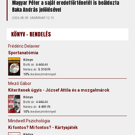
Magyar Péter a saját eredettörténetét is beáldozta
Baka András jelölésével
2026.08.09. VASÁRNAP 12:15
KÖNYV - RENDELÉS
Frédéric Delavier
Sportanatómia
Könyv
Bolti ár:
5 900 Ft
Netes ár:
5 310 Ft
10%
kedvezménnyel
Mező Gábor
Kiterítenek úgyis - József Attila és a mozgalmárok
Könyv
Bolti ár:
4 990 Ft
Netes ár:
4 491 Ft
10%
kedvezménnyel
Mindwell Pszichológia
Ki fontos? Mi fontos? - Kártyajáték
Kártya