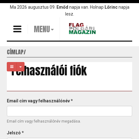
Ugrás
Ma 2026 augusztus 09.
Emőd
napja van. Holnap
Lőrinc
napja
a
lesz.
tartalomra
MENU
CÍMLAP
Felhasználói fiók
Elsődleges
Email cím vagy felhasználónév
*
fülek
Email cím vagy felhasználónév megadása.
Jelszó
*