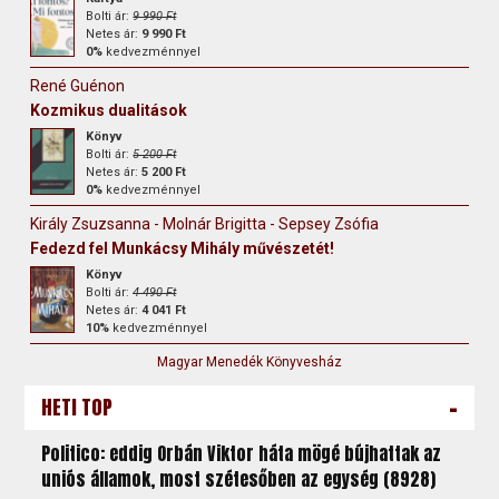
Bolti ár:
9 990 Ft
Netes ár:
9 990 Ft
0%
kedvezménnyel
René Guénon
Kozmikus dualitások
Könyv
Bolti ár:
5 200 Ft
Netes ár:
5 200 Ft
0%
kedvezménnyel
Király Zsuzsanna - Molnár Brigitta - Sepsey Zsófia
Fedezd fel Munkácsy Mihály művészetét!
Könyv
Bolti ár:
4 490 Ft
Netes ár:
4 041 Ft
10%
kedvezménnyel
Magyar Menedék Könyvesház
-
HETI TOP
Politico: eddig Orbán Viktor háta mögé bújhattak az
uniós államok, most szétesőben az egység (8928)