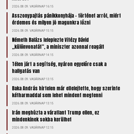
2026.08.09. VASÁRNAP 16:15
Asszonypajtás pánikkonyhája – történet arról, miért
érdemes és milyen jó magunkra főzni
2026.08.09. VASÁRNAP 15:15
Németh Balázs leleplezte Vitézy Dávid
„különvonatát”, a miniszter azonnal reagált
2026.08.09. VASÁRNAP 14:15
Télen járt a segítség, nyáron egyelőre csak a
hallgatás van
2026.08.09. VASÁRNAP 13:15
Baka András hirtelen már elfelejtette, hogy szerinte
kétharmaddal sem lehet mindent megtenni
2026.08.09. VASÁRNAP 13:15
Irán meghúzta a váratlant Trump ellen, ez
mindenkinek sokba kerülhet
2026.08.09. VASÁRNAP 12:15