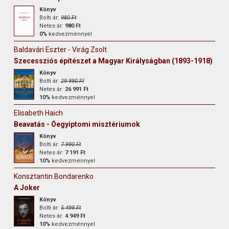
Könyv
Bolti ár:
980 Ft
Netes ár:
980 Ft
0%
kedvezménnyel
Baldavári Eszter - Virág Zsolt
Szecessziós építészet a Magyar Királyságban (1893-1918)
Könyv
Bolti ár:
29 990 Ft
Netes ár:
26 991 Ft
10%
kedvezménnyel
Elisabeth Haich
Beavatás - Óegyiptomi misztériumok
Könyv
Bolti ár:
7 990 Ft
Netes ár:
7 191 Ft
10%
kedvezménnyel
Konsztantin Bondarenko
A Joker
Könyv
Bolti ár:
5 499 Ft
Netes ár:
4 949 Ft
10%
kedvezménnyel