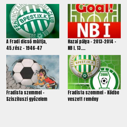
A Fradi dicső múltja,
Hazai pálya - 2013-2014 -
45.rész - 1946-47
NB I. 13....
Fradista szemmel -
Fradista szemmel – Ködbe
Sziszifuszi győzelem
veszett remény