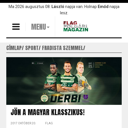
Ugrás
Ma 2026 augusztus 08.
László
napja van. Holnap
Emőd
napja
a
lesz.
tartalomra
MENU
CÍMLAP
SPORT
FRADISTA SZEMMEL
JÖN A MAGYAR KLASSZIKUS!
2017 OKTÓBER 20.
FLAG