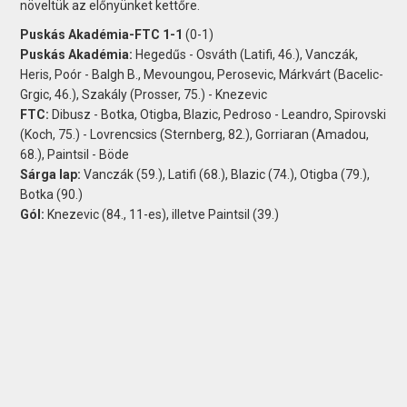
növeltük az előnyünket kettőre.
Puskás Akadémia-FTC 1-1
(0-1)
Puskás Akadémia:
Hegedűs - Osváth (Latifi, 46.), Vanczák,
Heris, Poór - Balgh B., Mevoungou, Perosevic, Márkvárt (Bacelic-
Grgic, 46.), Szakály (Prosser, 75.) - Knezevic
FTC:
Dibusz - Botka, Otigba, Blazic, Pedroso - Leandro, Spirovski
(Koch, 75.) - Lovrencsics (Sternberg, 82.), Gorriaran (Amadou,
68.), Paintsil - Böde
Sárga lap:
Vanczák (59.), Latifi (68.), Blazic (74.), Otigba (79.),
Botka (90.)
Gól:
Knezevic (84., 11-es), illetve Paintsil (39.)