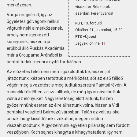
mérkőzésen.
visszatér. Részletek
szerdán. Ferencváros!
Varga megsérült, így az
ügyeletes gólvágónk nélkül
NB I, 13. forduló
vágtunk neki a mérkőzésnek,
Október 21., szombat, 15.30
amely nem ígérkezett
FTC–Újpest
könnyünek, hiszen a jó
Jegyek: online
ITT
erőkből álló Puskás Akadémia
már a Groupama Arénából is
pontot tudok csenni a nyitó fordulóban.
Az előzetes félelmeim nem igazolódtak be, hiszen jól
játszottunk, kézben tartottuk a mérkőzést, sőt az első félidő
végén még a vezetést is meg tudtuk szerezni Paintsil révén. A
második félidőben vissza álltunk, de még így is növelhettük
volna az előnyüket. Nagy lehetőség előtt álltunk, hiszen
győzelmnünk esetén az élre állhattunk volna, hiszen a Vidi
pontokat veszített Balmazújvárosban. Talán ez volt az oka
annak, hogy kicsit tőlünk szokatlan, idegen módon
visszahúzodtunk. A győzelmünk egyetlen pillanatig sem fordott
veszélyben. Koch sajnos kihagyta a kihagyhatatlant, így nem