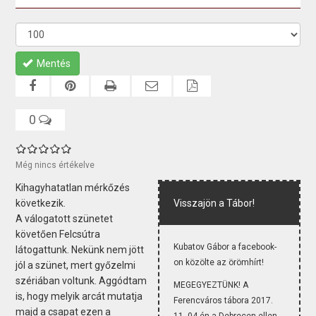
Mentés
0
Még nincs értékelve
Kihagyhatatlan mérkőzés
következik.
Visszajön a Tábor!
A válogatott szünetet
követően Felcsútra
Kubatov Gábor a facebook-
látogattunk. Nekünk nem jött
on közölte az örömhírt!
jól a szünet, mert győzelmi
szériában voltunk. Aggódtam
MEGEGYEZTÜNK! A
is, hogy melyik arcát mutatja
Ferencváros tábora 2017.
majd a csapat ezen a
11. 04-én a Debrecen ellen