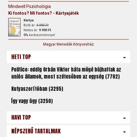
Mindwell Pszichológia
Ki fontos? Mi fontos? - Kártyajáték
Kártya
Bolti ár:
9 990 Ft
Netes ár:
9 990 Ft
0%
kedvezménnyel
Magyar Menedék Könyvesház
-
HETI TOP
Politico: eddig Orbán Viktor háta mögé bújhattak az
uniós államok, most szétesőben az egység (7702)
Kutyaszorítóban (3295)
Így vagy úgy (3250)
-
HAVI TOP
-
NÉPSZERŰ TARTALMAK