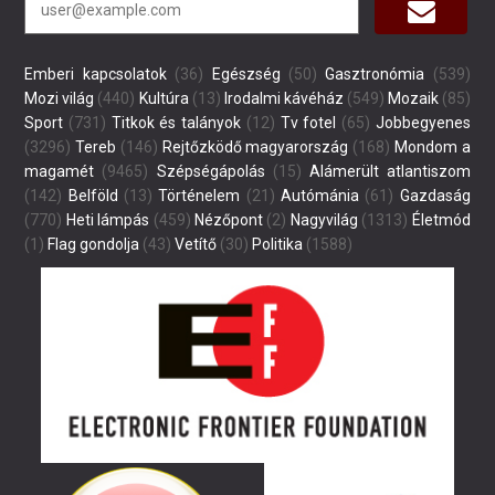
Emberi kapcsolatok
(36)
Egészség
(50)
Gasztronómia
(539)
Mozi világ
(440)
Kultúra
(13)
Irodalmi kávéház
(549)
Mozaik
(85)
Sport
(731)
Titkok és talányok
(12)
Tv fotel
(65)
Jobbegyenes
(3296)
Tereb
(146)
Rejtőzködő magyarország
(168)
Mondom a
magamét
(9465)
Szépségápolás
(15)
Alámerült atlantiszom
(142)
Belföld
(13)
Történelem
(21)
Autómánia
(61)
Gazdaság
(770)
Heti lámpás
(459)
Nézőpont
(2)
Nagyvilág
(1313)
Életmód
(1)
Flag gondolja
(43)
Vetítő
(30)
Politika
(1588)