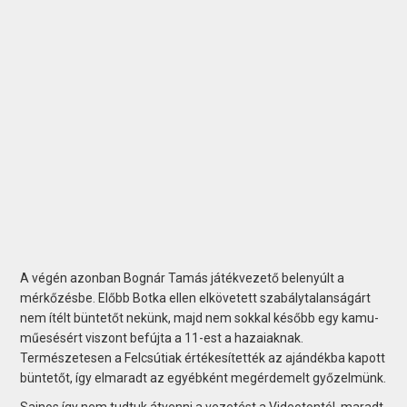
A végén azonban Bognár Tamás játékvezető belenyúlt a
mérkőzésbe. Előbb Botka ellen elkövetett szabálytalanságárt
nem ítélt büntetőt nekünk, majd nem sokkal később egy kamu-
műesésért viszont befújta a 11-est a hazaiaknak.
Természetesen a Felcsútiak értékesítették az ajándékba kapott
büntetőt, így elmaradt az egyébként megérdemelt győzelmünk.
Sajnos így nem tudtuk átvenni a vezetést a Videotontól, maradt