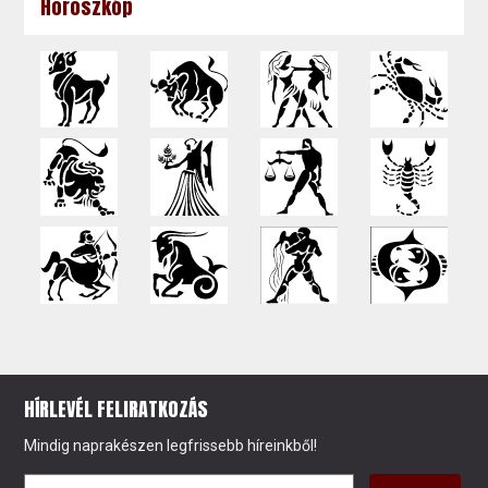
Horoszkóp
HÍRLEVÉL FELIRATKOZÁS
Mindig naprakészen legfrissebb híreinkből!