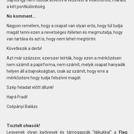
a két pontkülönbség.
No komment...
Nagyon remélem, hogy a csapat van olyan erős, hogy túl tudja
magát tenni ezen a nevetséges ítéleten és megmutatja, hogy
van tartása és azt is, hogy nem lehet megtörtni.
Következik a derbi!
Azt már százszor, ezerszer leírták, hogy ezen a mérkőzésen
nem számít a papírforma, nem számít, melyik csapat hanyadik
helyen áll a bajnokságban, csak az számít, hogy erre a
mérkőzésre hogy tudja felszívni magát.
Szép feladat előtt állunk!
Hajrá Fradi!
Csépányi Balázs
Tisztelt olvasók!
Legyenek olyan kedvesek és támogassák "lájkukkal" a
Flag