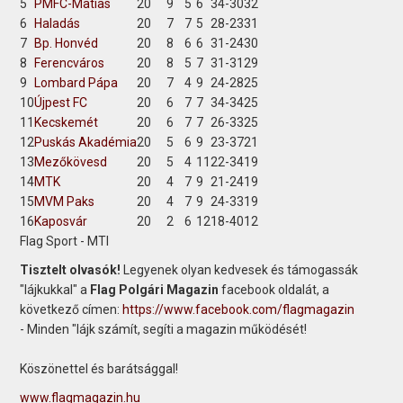
5
PMFC-Matias
20
9
5
6
34-30
32
6
Haladás
20
7
7
5
28-23
31
7
Bp. Honvéd
20
8
6
6
31-24
30
8
Ferencváros
20
8
5
7
31-31
29
9
Lombard Pápa
20
7
4
9
24-28
25
10
Újpest FC
20
6
7
7
34-34
25
11
Kecskemét
20
6
7
7
26-33
25
12
Puskás Akadémia
20
5
6
9
23-37
21
13
Mezőkövesd
20
5
4
11
22-34
19
14
MTK
20
4
7
9
21-24
19
15
MVM Paks
20
4
7
9
24-33
19
16
Kaposvár
20
2
6
12
18-40
12
Flag Sport - MTI
Tisztelt olvasók!
Legyenek olyan kedvesek és támogassák
"lájkukkal" a
Flag Polgári Magazin
facebook oldalát, a
következő címen:
https://www.facebook.com/flagmagazin
- Minden "lájk számít, segíti a magazin működését!
Köszönettel és barátsággal!
www.flagmagazin.hu