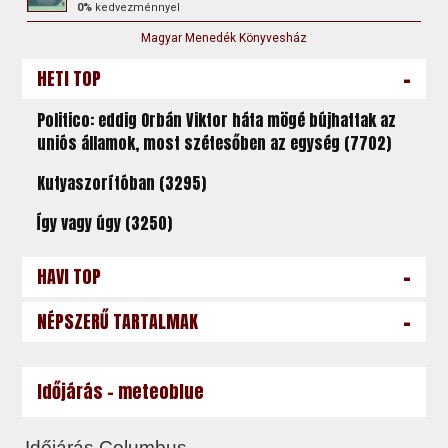
0%
kedvezménnyel
Magyar Menedék Könyvesház
-
HETI TOP
Politico: eddig Orbán Viktor háta mögé bújhattak az
uniós államok, most szétesőben az egység (7702)
Kutyaszorítóban (3295)
Így vagy úgy (3250)
-
HAVI TOP
-
NÉPSZERŰ TARTALMAK
Időjárás - meteoblue