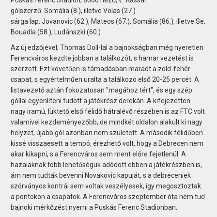
gólszerző: Somália (8.), illetve Volas (27.)
sárga lap: Jovanovic (62.), Mateos (67.), Somália (86.), illetve Se.
Bouadla (58.), Ludánszki (60.)
Az új edzőjével, Thomas Doll-lal a bajnokságban még nyeretlen
Ferencváros kezdte jobban a találkozót, s hamar vezetést is
szerzett. Ezt követően is támadásban maradt a zöld-fehér
csapat, s egyértelműen uralta a találkozó első 20-25 percét. A
listavezető aztán fokozatosan "magához tért", és egy szép
góllal egyenlíteni tudott a játékrész derekán. A kifejezetten
nagy iramú, lüktető első félidő hátralévő részében is az FTC volt
valamivel kezdeményezőbb, de mindkét oldalon alakult ki nagy
helyzet, újabb gól azonban nem született. A második félidőben
kissé visszaesett a tempó, érezhető volt, hogy a Debrecen nem
akar kikapni, s a Ferencváros sem ment előre fejetlenül. A
hazaiaknak több lehetőségük adódott ebben a játékrészben is,
ám nem tudták bevenni Novakovic kapuját, s a debreceniek
szórványos kontrái sem voltak veszélyesek, így megosztoztak
a pontokon a csapatok. A Ferencváros szeptember óta nem tud
bajnoki mérkőzést nyerni a Puskás Ferenc Stadionban.