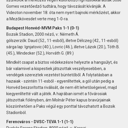
Gomes vezetőedző tudtára, hogy távozását kívánják. A
Videoton november 18. óta nem nyert bajnoki mérkőzést, akkor
a Mezőkövesdet verte meg 1-0-ra.
Budapest Honvéd-MVM Paks 1-1 (0-1)
Bozsik Stadion, 2000 néző, v.: Németh Á.
gólszerzők: Daud (52., 11-esből), illetve Délczeg (42., 11-esből)
sárga lap: Ignjatovic (40.), Lovric (46.), illetve Lázok (20.), Tóth B.
(45.), Windecker (52.), Horváth G. (89.)
Mindkét csapat a biztos védekezésre helyezte a hangsúlyt, és
bár valamivel a kispestiek játszottak veszélyesebben, a
vendégek szereztek vezetést büntetőből. A folytatásban a
hazaiak - szintén 11-esből - egyenlítettek, a gól után pedig a
Honvéd beszorította riválisát, de nem élt lehetőségeivel, majd
kiegyenlítetté vált a játék. A hajrában ismét a fővárosiak
játszottak fölényben, ám Molnár Péter kapus bravúrjainak
köszönhetően a Paks végül egy ponttal távozhatott a Bozsik
Stadionból.
Ferencváros - DVSC-TEVA 1-1 (1-1)
Puskás Ferenc Stadion, 8000 néző, v.: Kassai