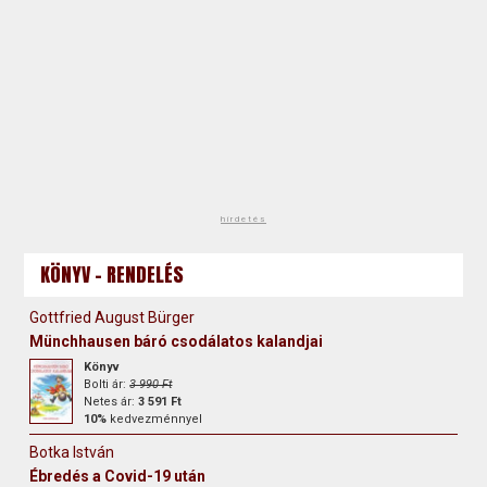
hirdetés
KÖNYV - RENDELÉS
Gottfried August Bürger
Münchhausen báró csodálatos kalandjai
Könyv
Bolti ár:
3 990 Ft
Netes ár:
3 591 Ft
10%
kedvezménnyel
Botka István
Ébredés a Covid-19 után