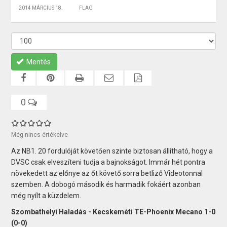
2014 MÁRCIUS 18.
FLAG
Mentés
0
Még nincs értékelve
Az NB1. 20 fordulóját követően szinte biztosan állítható, hogy a
DVSC csak elveszíteni tudja a bajnokságot. Immár hét pontra
növekedett az előnye az őt követő sorra betliző Videotonnal
szemben. A dobogó második és harmadik fokáért azonban
még nyílt a küzdelem.
Szombathelyi Haladás - Kecskeméti TE-Phoenix Mecano 1-0
(0-0)