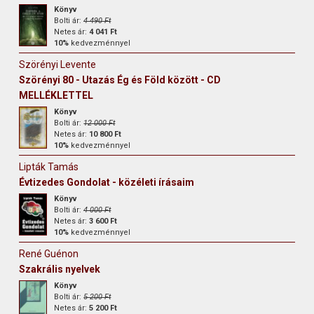
Könyv
Bolti ár:
4 490 Ft
Netes ár:
4 041 Ft
10%
kedvezménnyel
Szörényi Levente
Szörényi 80 - Utazás Ég és Föld között - CD
MELLÉKLETTEL
Könyv
Bolti ár:
12 000 Ft
Netes ár:
10 800 Ft
10%
kedvezménnyel
Lipták Tamás
Évtizedes Gondolat - közéleti írásaim
Könyv
Bolti ár:
4 000 Ft
Netes ár:
3 600 Ft
10%
kedvezménnyel
René Guénon
Szakrális nyelvek
Könyv
Bolti ár:
5 200 Ft
Netes ár:
5 200 Ft