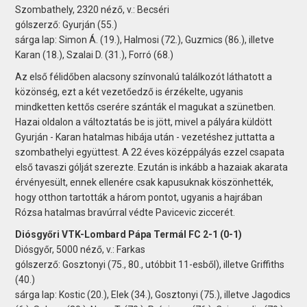
Szombathely, 2320 néző, v.: Becséri
gólszerző: Gyurján (55.)
sárga lap: Simon Á. (19.), Halmosi (72.), Guzmics (86.), illetve
Karan (18.), Szalai D. (31.), Forró (68.)
Az első félidőben alacsony színvonalú találkozót láthatott a
közönség, ezt a két vezetőedző is érzékelte, ugyanis
mindketten kettős cserére szánták el magukat a szünetben.
Hazai oldalon a változtatás be is jött, mivel a pályára küldött
Gyurján - Karan hatalmas hibája után - vezetéshez juttatta a
szombathelyi együttest. A 22 éves középpályás ezzel csapata
első tavaszi gólját szerezte. Ezután is inkább a hazaiak akarata
érvényesült, ennek ellenére csak kapusuknak köszönhették,
hogy otthon tartották a három pontot, ugyanis a hajrában
Rózsa hatalmas bravúrral védte Pavicevic ziccerét.
Diósgyőri VTK-Lombard Pápa Termál FC 2-1 (0-1)
Diósgyőr, 5000 néző, v.: Farkas
gólszerző: Gosztonyi (75., 80., utóbbit 11-esből), illetve Griffiths
(40.)
sárga lap: Kostic (20.), Elek (34.), Gosztonyi (75.), illetve Jagodics