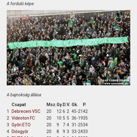
A forduló képe:
A bajnokság állása:
Csapat
Msz.
Gy.
D.
V.
Gk.
P.
1
Debreceni VSC
20
12
6
2
45-21
42
2
Videoton FC
20
10
5
5
36-19
35
3
Győri ETO
20
9
7
4
31-25
34
4
Diósgyőr
20
8
9
3
33-24
33