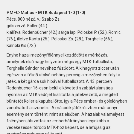
PMFC-Matias - MTK Budapest 1-0 (1-0)
Pécs, 800 néző, v.: Szabó Zs.
gólszerző: Koller (44.)
kiállítva: Rodenbücher (42.) sárga lap: Pölöskei P. (52.), Romic
(76.), illetve Kanta (25.), Pölöskei Zs. (28.), Torghelle (66.),
Kálnoki Kis (72.)
Enyhe hazai mezőnyfölénnyel kezdődött a mérkőzés,
amelynek első nagy helyzete mégis egy MTK-futballista,
Torghelle Sándor nevéhez fűződött. A kihagyott ziccer után
egészen a félidő utolsó néhány percéig a mezőnyben folyt a
játék, a két gárda sok hibával futballozott. A 43. percben
Rodenbücher 16-oson belül elkövetett szabálytalansága
nyomán az MTK védőjét kiállította a játékvezető, a megítélt
büntetőt Koller a kapuba lőtte, így a Pécs ember- és gólelőnyben
vonulhatott a szünetre. A második játékrészben már annyi
esemény sem történt, mint az elsőben. A hazaiak valamelyest
fölényben játszottak az emberhátrányban leginkább a
védekezéssel törődő MTK-hoz képest, de a lefújásig az
eredmény már nem változott.