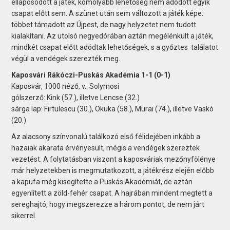
ellaposodott a játék, komolyabb lehetőség nem adódott egyik
csapat előtt sem. A szünet után sem változott a játék képe:
többet támadott az Újpest, de nagy helyzetet nem tudott
kialakítani. Az utolsó negyedórában aztán megélénkült a játék,
mindkét csapat előtt adódtak lehetőségek, s a győztes találatot
végül a vendégek szerezték meg.
Kaposvári Rákóczi-Puskás Akadémia 1-1 (0-1)
Kaposvár, 1000 néző, v.: Solymosi
gólszerző: Kink (57.), illetve Lencse (32.)
sárga lap: Firtulescu (30.), Okuka (58.), Murai (74.), illetve Vaskó
(20.)
Az alacsony színvonalú találkozó első félidejében inkább a
hazaiak akarata érvényesült, mégis a vendégek szereztek
vezetést. A folytatásban viszont a kaposváriak mezőnyfölénye
már helyzetekben is megmutatkozott, a játékrész elején előbb
a kapufa még kisegítette a Puskás Akadémiát, de aztán
egyenlített a zöld-fehér csapat. A hajrában mindent megtett a
sereghajtó, hogy megszerezze a három pontot, de nem járt
sikerrel.