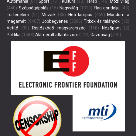
Autómánia
(61)
Sport
(731)
Kultúra
(13)
Tereb
(146)
Mozi világ
(440)
Szépségápolás
(15)
Nagyvilág
(1313)
Flag gondolja
(43)
Történelem
(21)
Mozaik
(85)
Heti lámpás
(459)
Mondom a
magamét
(9467)
Jobbegyenes
(3296)
Titkok és talányok
(12)
Vetítő
(30)
Rejtőzködő magyarország
(168)
Nézőpont
(2)
Politika
(1588)
Alámerült atlantiszom
(142)
Gazdaság
(770)