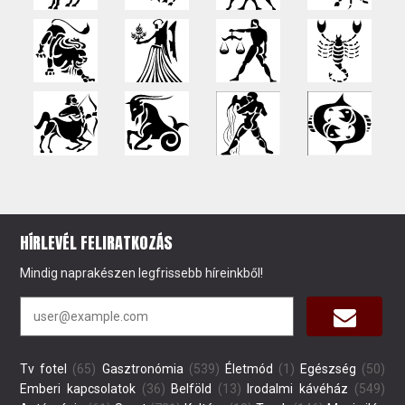
HÍRLEVÉL FELIRATKOZÁS
Mindig naprakészen legfrissebb híreinkből!
Tv fotel
(65)
Gasztronómia
(539)
Életmód
(1)
Egészség
(50)
Emberi kapcsolatok
(36)
Belföld
(13)
Irodalmi kávéház
(549)