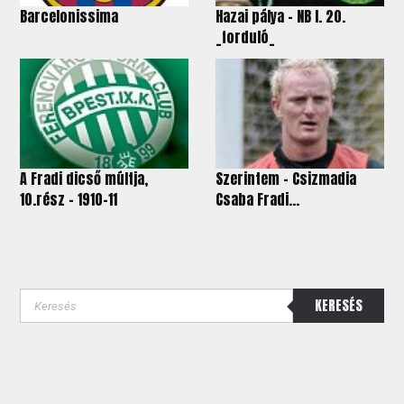
Barcelonissima
Hazai pálya - NB I. 20.
_forduló_
A Fradi dicső múltja,
Szerintem - Csizmadia
10.rész - 1910-11
Csaba Fradi...
KERESÉS