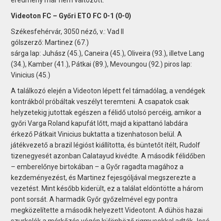
Videoton FC – Győri ETO FC 0-1 (0-0)
Székesfehérvár, 3050 néző, v.: Vad II
gólszerző: Martinez (67.)
sárga lap: Juhász (45.), Caneira (45.), Oliveira (93.), illetve Lang
(34.), Kamber (41.), Pátkai (89.), Mevoungou (92.) piros lap:
Vinicius (45.)
A találkozó elején a Videoton lépett fel támadólag, a vendégek
kontrákból próbáltak veszélyt teremteni. A csapatok csak
helyzetekig jutottak egészen a félidő utolsó percéig, amikor a
győri Varga Roland kapufát lőtt, majd a kipattanó labdára
érkező Pátkait Vinicius buktatta a tizenhatoson belül. A
játékvezető a brazil légióst kiállította, és büntetőt ítélt, Rudolf
tizenegyesét azonban Calatayud kivédte. A második félidőben
– emberelőnye birtokában – a Győr ragadta magához a
kezdeményezést, és Martinez fejesgóljával megszerezte a
vezetést. Mint később kiderült, ez a találat eldöntötte a három
pont sorsát. A harmadik Győr győzelmével egy pontra
megközelítette a második helyezett Videotont. A dühös hazai
szurkolók a mérkőzés végén különböző rigmusokkal adták José