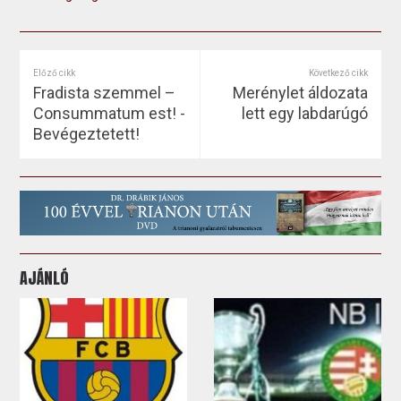
Előző cikk
Következő cikk
Fradista szemmel –
Merénylet áldozata
Consummatum est! -
lett egy labdarúgó
Bevégeztetett!
AJÁNLÓ