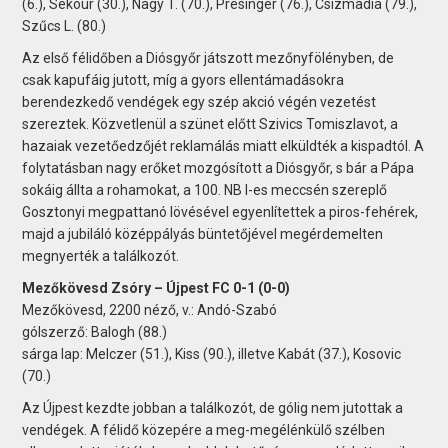
(6.), Sekour (30.), Nagy T. (70.), Présinger (76.), Csizmadia (79.),
Szűcs L. (80.)
Az első félidőben a Diósgyőr játszott mezőnyfölényben, de
csak kapufáig jutott, míg a gyors ellentámadásokra
berendezkedő vendégek egy szép akció végén vezetést
szereztek. Közvetlenül a szünet előtt Szivics Tomiszlavot, a
hazaiak vezetőedzőjét reklamálás miatt elküldték a kispadtól. A
folytatásban nagy erőket mozgósított a Diósgyőr, s bár a Pápa
sokáig állta a rohamokat, a 100. NB I-es meccsén szereplő
Gosztonyi megpattanó lövésével egyenlítettek a piros-fehérek,
majd a jubiláló középpályás büntetőjével megérdemelten
megnyerték a találkozót.
Mezőkövesd Zsóry – Újpest FC 0-1 (0-0)
Mezőkövesd, 2200 néző, v.: Andó-Szabó
gólszerző: Balogh (88.)
sárga lap: Melczer (51.), Kiss (90.), illetve Kabát (37.), Kosovic
(70.)
Az Újpest kezdte jobban a találkozót, de gólig nem jutottak a
vendégek. A félidő közepére a meg-megélénkülő szélben