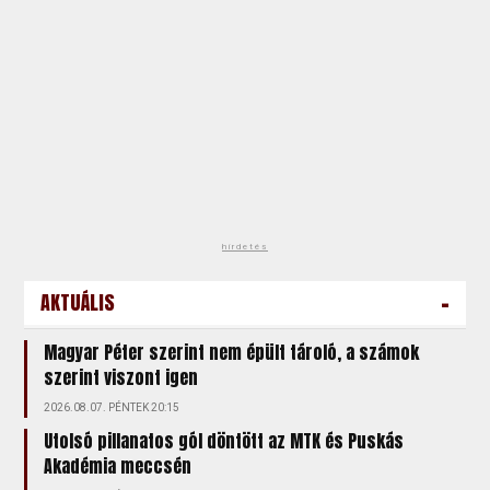
hirdetés
-
AKTUÁLIS
Magyar Péter szerint nem épült tároló, a számok
szerint viszont igen
2026.08.07. PÉNTEK 20:15
Utolsó pillanatos gól döntött az MTK és Puskás
Akadémia meccsén