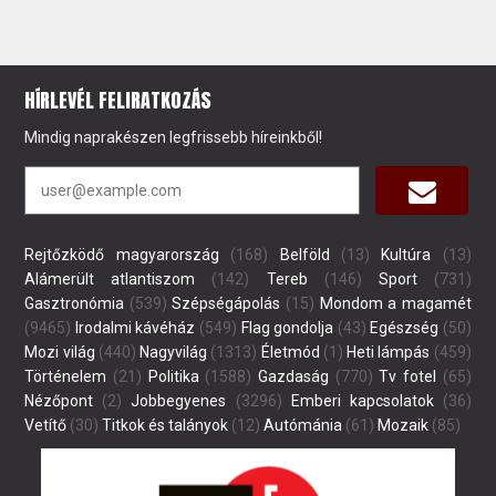
HÍRLEVÉL FELIRATKOZÁS
Mindig naprakészen legfrissebb híreinkből!
Rejtőzködő magyarország
(168)
Belföld
(13)
Kultúra
(13)
Alámerült atlantiszom
(142)
Tereb
(146)
Sport
(731)
Gasztronómia
(539)
Szépségápolás
(15)
Mondom a magamét
(9465)
Irodalmi kávéház
(549)
Flag gondolja
(43)
Egészség
(50)
Mozi világ
(440)
Nagyvilág
(1313)
Életmód
(1)
Heti lámpás
(459)
Történelem
(21)
Politika
(1588)
Gazdaság
(770)
Tv fotel
(65)
Nézőpont
(2)
Jobbegyenes
(3296)
Emberi kapcsolatok
(36)
Vetítő
(30)
Titkok és talányok
(12)
Autómánia
(61)
Mozaik
(85)