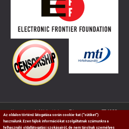
Kapcsolat
Médiaajánlat
Impresszum
GDPR
Az oldalon történő látogatása során cookie-kat (“sütiket”)
használunk.
Ezen fájlok információkat szolgáltatnak számunkra a
felhasználó oldallátogatási szokásairól, de nem tárolnak személyes
RSS