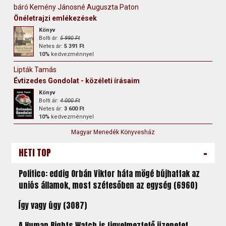
báró Kemény Jánosné Auguszta Paton
Önéletrajzi emlékezések
Könyv
Bolti ár:
5 990 Ft
Netes ár:
5 391 Ft
10%
kedvezménnyel
Lipták Tamás
Évtizedes Gondolat - közéleti írásaim
Könyv
Bolti ár:
4 000 Ft
Netes ár:
3 600 Ft
10%
kedvezménnyel
Magyar Menedék Könyvesház
-
HETI TOP
Politico: eddig Orbán Viktor háta mögé bújhattak az
uniós államok, most szétesőben az egység (6960)
Így vagy úgy (3087)
A Human Rights Watch is figyelmeztető üzenetet