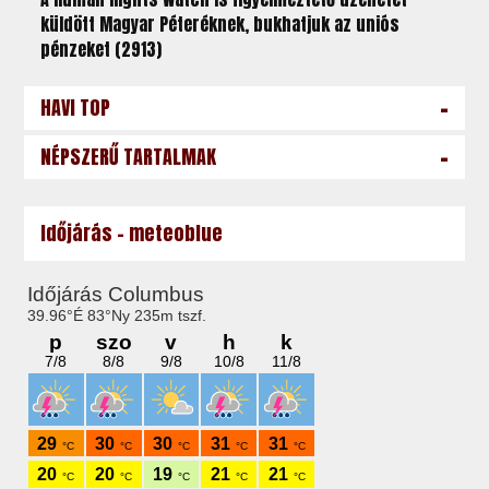
küldött Magyar Péteréknek, bukhatjuk az uniós
pénzeket (2913)
-
HAVI TOP
-
NÉPSZERŰ TARTALMAK
Időjárás - meteoblue