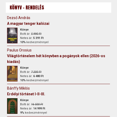
KÖNYV - RENDELÉS
Dezső András
A magyar tenger kalózai
Könyv
Bolti ár:
5 990 Ft
Netes ár:
5 391 Ft
10%
kedvezménnyel
Paulus Orosius
Világtörténelem hét könyvben a pogányok ellen (2026-os
kiadás)
Könyv
Bolti ár:
7 200 Ft
Netes ár:
6 480 Ft
10%
kedvezménnyel
Bánffy Miklós
Erdélyi történet I-II-III.
Könyv
Bolti ár:
16 500 Ft
Netes ár:
14 999 Ft
9%
kedvezménnyel