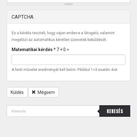
CAPTCHA
Ez a kérdés teszteli, hogy vajon ember-e a látogató, valamint
megelőzi az automatikus kéretlen üzenetek beküldését.
Matematikai kérdés
*
7 + 0 =
A fenti művelet eredményét kell beírni. Például 1+3 esetén 4-et.
Küldés
Mégsem
KERESÉS