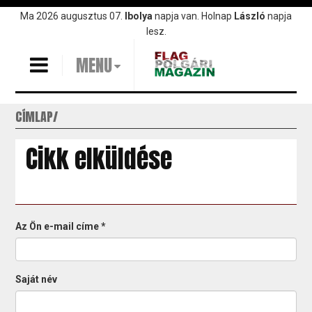
Ugrás
Ma 2026 augusztus 07.
Ibolya
napja van. Holnap
László
napja
a
lesz.
tartalomra
MENU
CÍMLAP
Cikk elküldése
Az Ön e-mail címe
*
Saját név