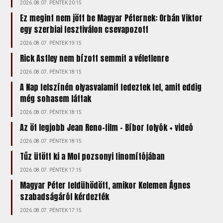
2026.08.07. PÉNTEK 20:15
Ez megint nem jött be Magyar Péternek: Orbán Viktor
egy szerbiai fesztiválon csevapozott
2026.08.07. PÉNTEK 19:15
Rick Astley nem bízott semmit a véletlenre
2026.08.07. PÉNTEK 18:15
A Nap felszínén olyasvalamit fedeztek fel, amit eddig
még sohasem láttak
2026.08.07. PÉNTEK 18:15
Az öt legjobb Jean Reno-film – Bíbor folyók + videó
2026.08.07. PÉNTEK 18:15
Tűz ütött ki a Mol pozsonyi finomítójában
2026.08.07. PÉNTEK 17:15
Magyar Péter feldühödött, amikor Kelemen Ágnes
szabadságáról kérdezték
2026.08.07. PÉNTEK 17:15