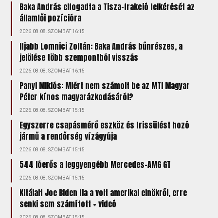
Baka András elfogadta a Tisza-frakció felkérését az
államfői pozícióra
2026.08.08. SZOMBAT 16:15
Ifjabb Lomnici Zoltán: Baka András bűnrészes, a
jelölése több szempontból visszás
2026.08.08. SZOMBAT 16:15
Panyi Miklós: Miért nem számolt be az MTI Magyar
Péter kínos magyarázkodásáról?
2026.08.08. SZOMBAT 15:15
Egyszerre csapásmérő eszköz és frissülést hozó
jármű a rendőrség vízágyúja
2026.08.08. SZOMBAT 15:15
544 lóerős a leggyengébb Mercedes-AMG GT
2026.08.08. SZOMBAT 15:15
Kitálalt Joe Biden fia a volt amerikai elnökről, erre
senki sem számított + videó
2026.08.08. SZOMBAT 15:15