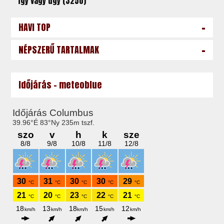
Így vagy úgy (3250)
-
HAVI TOP
-
NÉPSZERŰ TARTALMAK
Időjárás - meteoblue