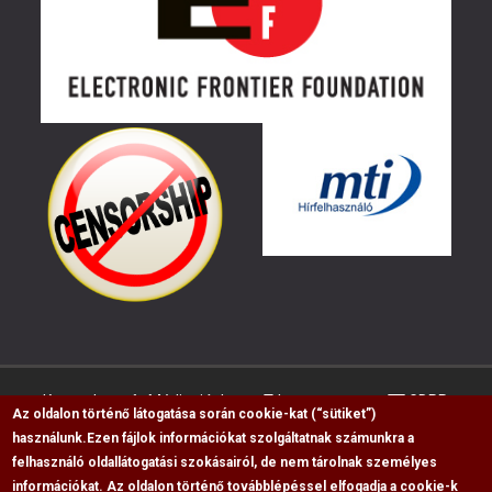
Kapcsolat
Médiaajánlat
Impresszum
GDPR
Az oldalon történő látogatása során cookie-kat (“sütiket”)
használunk.
Ezen fájlok információkat szolgáltatnak számunkra a
felhasználó oldallátogatási szokásairól, de nem tárolnak személyes
RSS
információkat. Az oldalon történő továbblépéssel elfogadja a cookie-k