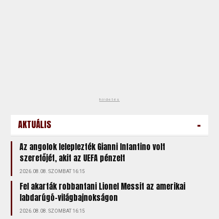
hirdetés
-
AKTUÁLIS
Az angolok leleplezték Gianni Infantino volt
szeretőjét, akit az UEFA pénzelt
2026.08.08. SZOMBAT 16:15
Fel akarták robbantani Lionel Messit az amerikai
labdarúgó-világbajnokságon
2026.08.08. SZOMBAT 16:15