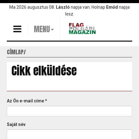
Ugrás
Ma 2026 augusztus 08.
László
napja van. Holnap
Emőd
napja
a
lesz.
tartalomra
MENU
CÍMLAP
Cikk elküldése
Az Ön e-mail címe
*
Saját név