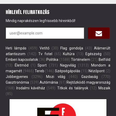
HÍRLEVÉL FELIRATKOZÁS
Mindig naprakészen legfrissebb híreinkből!
Heti lámpás
(459)
Vetítő
(30)
Flag gondolja
(43)
Alámerült
atlantiszom
(142)
Tv fotel
(65)
Kultúra
(13)
Egészség
(50)
Emberi kapcsolatok
(36)
Politika
(1588)
Történelem
(21)
Belföld
(13)
Életmód
(1)
Sport
(731)
Nagyvilág
(1313)
Mondom a
magamét
(9465)
Tereb
(146)
Szépségápolás
(15)
Nézőpont
(2)
Jobbegyenes
(3296)
Mozi világ
(440)
Gazdaság
(770)
Gasztronómia
(539)
Autómánia
(61)
Rejtőzködő magyarország
(168)
Irodalmi kávéház
(549)
Titkok és talányok
(12)
Mozaik
(85)