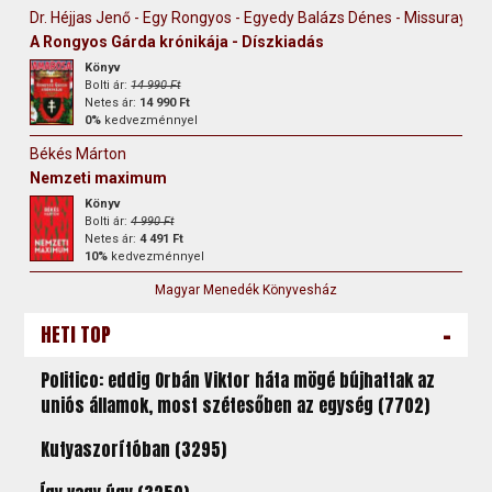
Dr. Héjjas Jenő - Egy Rongyos - Egyedy Balázs Dénes - Missuray-Kr
A Rongyos Gárda krónikája - Díszkiadás
Könyv
Bolti ár:
14 990 Ft
Netes ár:
14 990 Ft
0%
kedvezménnyel
Békés Márton
Nemzeti maximum
Könyv
Bolti ár:
4 990 Ft
Netes ár:
4 491 Ft
10%
kedvezménnyel
Magyar Menedék Könyvesház
-
HETI TOP
Politico: eddig Orbán Viktor háta mögé bújhattak az
uniós államok, most szétesőben az egység (7702)
Kutyaszorítóban (3295)