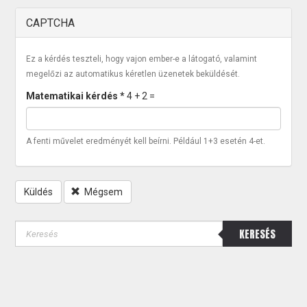
CAPTCHA
Ez a kérdés teszteli, hogy vajon ember-e a látogató, valamint
megelőzi az automatikus kéretlen üzenetek beküldését.
Matematikai kérdés
*
4 + 2 =
A fenti művelet eredményét kell beírni. Például 1+3 esetén 4-et.
Küldés
Mégsem
KERESÉS