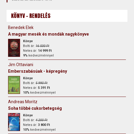
KÖNYV - RENDELÉS
Benedek Elek
A magyar mesék és mondák nagykönyve
Könyv
Bolti ár:
16 500 Ft
Netes ár:
14 999 Ft
9%
kedvezménnyel
Jim Ottaviani
Emberszabásúak - képregény
Könyv
Bolti ár:
5 990 Ft
Netes ár:
5 391 Ft
10%
kedvezménnyel
Andreas Moritz
Soha többé cukorbetegség
Könyv
Bolti ár:
4 200 Ft
Netes ár:
3 800 Ft
10%
kedvezménnyel