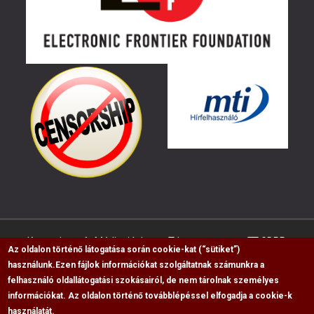
Kapcsolat
Médiaajánlat
Impresszum
GDPR
Az oldalon történő látogatása során cookie-kat (“sütiket”)
használunk.
Ezen fájlok információkat szolgáltatnak számunkra a
felhasználó oldallátogatási szokásairól, de nem tárolnak személyes
RSS
információkat. Az oldalon történő továbblépéssel elfogadja a cookie-k
használatát.
Copyright © 2009-2026, Flag Polgári Magazin saját