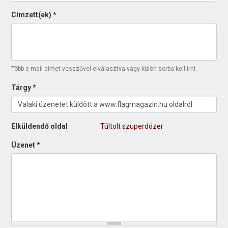
Címzett(ek)
*
Több e-mail címet vesszővel elválasztva vagy külön sorba kell írni.
Tárgy
*
Elküldendő oldal
Túltolt szuperdózer
Üzenet
*