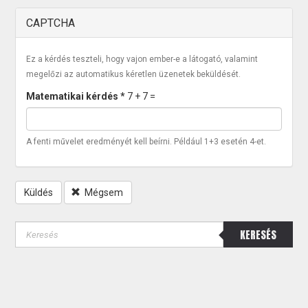
CAPTCHA
Ez a kérdés teszteli, hogy vajon ember-e a látogató, valamint
megelőzi az automatikus kéretlen üzenetek beküldését.
Matematikai kérdés
*
7 + 7 =
A fenti művelet eredményét kell beírni. Például 1+3 esetén 4-et.
Küldés
Mégsem
KERESÉS