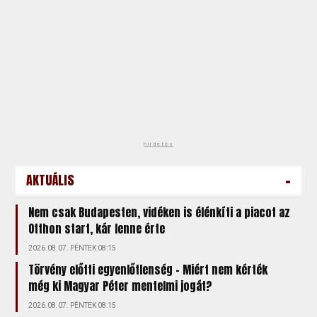
hirdetés
-
AKTUÁLIS
Nem csak Budapesten, vidéken is élénkíti a piacot az
Otthon start, kár lenne érte
2026.08.07. PÉNTEK 08:15
Törvény előtti egyenlőtlenség – Miért nem kérték
még ki Magyar Péter mentelmi jogát?
2026.08.07. PÉNTEK 08:15