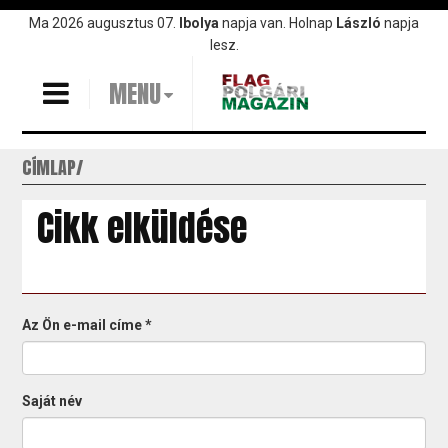
Ugrás
Ma 2026 augusztus 07.
Ibolya
napja van. Holnap
László
napja
a
lesz.
tartalomra
MENU
CÍMLAP
Cikk elküldése
Az Ön e-mail címe
*
Saját név