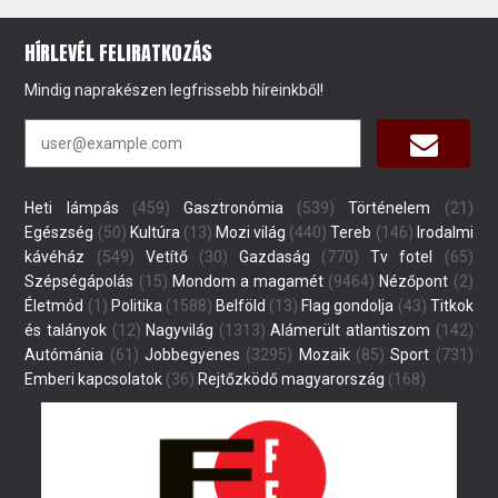
HÍRLEVÉL FELIRATKOZÁS
Mindig naprakészen legfrissebb híreinkből!
Heti lámpás
(459)
Gasztronómia
(539)
Történelem
(21)
Egészség
(50)
Kultúra
(13)
Mozi világ
(440)
Tereb
(146)
Irodalmi
kávéház
(549)
Vetítő
(30)
Gazdaság
(770)
Tv fotel
(65)
Szépségápolás
(15)
Mondom a magamét
(9464)
Nézőpont
(2)
Életmód
(1)
Politika
(1588)
Belföld
(13)
Flag gondolja
(43)
Titkok
és talányok
(12)
Nagyvilág
(1313)
Alámerült atlantiszom
(142)
Autómánia
(61)
Jobbegyenes
(3295)
Mozaik
(85)
Sport
(731)
Emberi kapcsolatok
(36)
Rejtőzködő magyarország
(168)