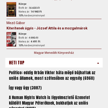
Könyv
Bolti ár:
16 600 Ft
Netes ár:
14 940 Ft
10%
kedvezménnyel
Mező Gábor
Kiterítenek úgyis - József Attila és a mozgalmárok
Könyv
Bolti ár:
4 990 Ft
Netes ár:
4 491 Ft
10%
kedvezménnyel
Magyar Menedék Könyvesház
-
HETI TOP
Politico: eddig Orbán Viktor háta mögé bújhattak az
uniós államok, most szétesőben az egység (6960)
Így vagy úgy (3087)
A Human Rights Watch is figyelmeztető üzenetet
küldött Magyar Péteréknek, bukhatjuk az uniós