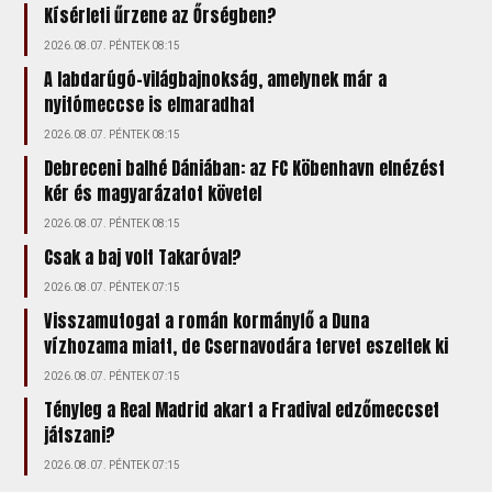
Kísérleti űrzene az Őrségben?
2026.08.07. PÉNTEK 08:15
A labdarúgó-világbajnokság, amelynek már a
nyitómeccse is elmaradhat
2026.08.07. PÉNTEK 08:15
Debreceni balhé Dániában: az FC Köbenhavn elnézést
kér és magyarázatot követel
2026.08.07. PÉNTEK 08:15
Csak a baj volt Takaróval?
2026.08.07. PÉNTEK 07:15
Visszamutogat a román kormányfő a Duna
vízhozama miatt, de Csernavodára tervet eszeltek ki
2026.08.07. PÉNTEK 07:15
Tényleg a Real Madrid akart a Fradival edzőmeccset
játszani?
2026.08.07. PÉNTEK 07:15