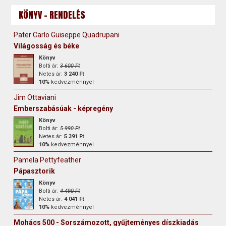
KÖNYV - RENDELÉS
Pater Carlo Guiseppe Quadrupani
Világosság és béke
Könyv
Bolti ár:
3 600 Ft
Netes ár:
3 240 Ft
10%
kedvezménnyel
Jim Ottaviani
Emberszabásúak - képregény
Könyv
Bolti ár:
5 990 Ft
Netes ár:
5 391 Ft
10%
kedvezménnyel
Pamela Pettyfeather
Pápasztorik
Könyv
Bolti ár:
4 490 Ft
Netes ár:
4 041 Ft
10%
kedvezménnyel
Mohács 500 - Sorszámozott, gyűjteményes díszkiadás