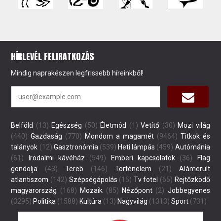
HÍRLEVÉL FELIRATKOZÁS
Mindig naprakészen legfrissebb híreinkből!
Belföld
(13)
Egészség
(50)
Életmód
(1)
Vetítő
(30)
Mozi világ
(440)
Gazdaság
(770)
Mondom a magamét
(9464)
Titkok és
talányok
(12)
Gasztronómia
(539)
Heti lámpás
(459)
Autómánia
(61)
Irodalmi kávéház
(549)
Emberi kapcsolatok
(36)
Flag
gondolja
(43)
Tereb
(146)
Történelem
(21)
Alámerült
atlantiszom
(142)
Szépségápolás
(15)
Tv fotel
(65)
Rejtőzködő
magyarország
(168)
Mozaik
(85)
Nézőpont
(2)
Jobbegyenes
(3295)
Politika
(1588)
Kultúra
(13)
Nagyvilág
(1313)
Sport
(731)