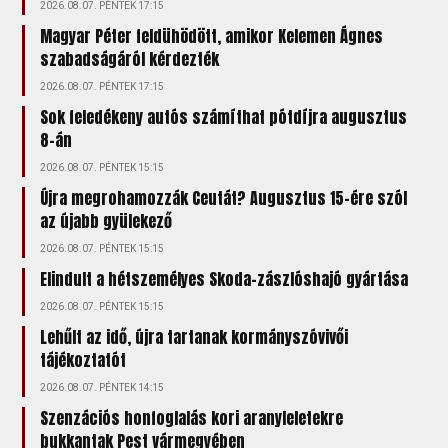
2026.08.07. PÉNTEK 17:15
Magyar Péter feldühödött, amikor Kelemen Ágnes
szabadságáról kérdezték
2026.08.07. PÉNTEK 17:15
Sok feledékeny autós számíthat pótdíjra augusztus
8-án
2026.08.07. PÉNTEK 15:15
Újra megrohamozzák Ceutát? Augusztus 15-ére szól
az újabb gyülekező
2026.08.07. PÉNTEK 15:15
Elindult a hétszemélyes Skoda-zászlóshajó gyártása
2026.08.07. PÉNTEK 15:15
Lehűlt az idő, újra tartanak kormányszóvivői
tájékoztatót
2026.08.07. PÉNTEK 14:15
Szenzációs honfoglalás kori aranyleletekre
bukkantak Pest vármegyében