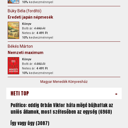
10%
kedvezménnyel
Büky Béla (fordító)
Eredeti japán népmesék
Könyv
Bolti ár:
4 990 Ft
Netes ár:
4 491 Ft
10%
kedvezménnyel
Békés Márton
Nemzeti maximum
Könyv
Bolti ár:
4 990 Ft
Netes ár:
4 491 Ft
10%
kedvezménnyel
Magyar Menedék Könyvesház
-
HETI TOP
Politico: eddig Orbán Viktor háta mögé bújhattak az
uniós államok, most szétesőben az egység (6960)
Így vagy úgy (3087)