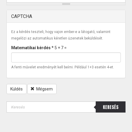
CAPTCHA
Ez a kérdés teszteli, hogy vajon ember-e a látogató, valamint
megelőzi az automatikus kéretlen üzenetek beküldését.
Matematikai kérdés
*
5 + 7 =
A fenti művelet eredményét kell beírni. Például 1+3 esetén 4-et.
Küldés
Mégsem
KERESÉS