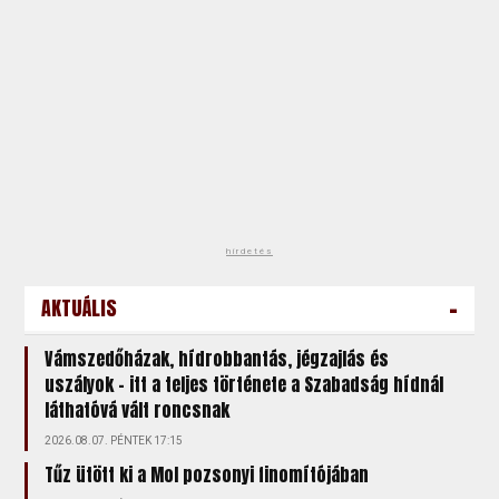
hirdetés
-
AKTUÁLIS
Vámszedőházak, hídrobbantás, jégzajlás és
uszályok – itt a teljes története a Szabadság hídnál
láthatóvá vált roncsnak
2026.08.07. PÉNTEK 17:15
Tűz ütött ki a Mol pozsonyi finomítójában