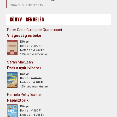
2026.08.07. PÉNTEK 13:15
KÖNYV - RENDELÉS
Pater Carlo Guiseppe Quadrupani
Világosság és béke
Könyv
Bolti ár:
3 600 Ft
Netes ár:
3 240 Ft
10%
kedvezménnyel
Sarah MacLean
Ezek a nyári viharok
Könyv
Bolti ár:
6 899 Ft
Netes ár:
6 209 Ft
10%
kedvezménnyel
Pamela Pettyfeather
Pápasztorik
Könyv
Bolti ár:
4 490 Ft
Netes ár:
4 041 Ft