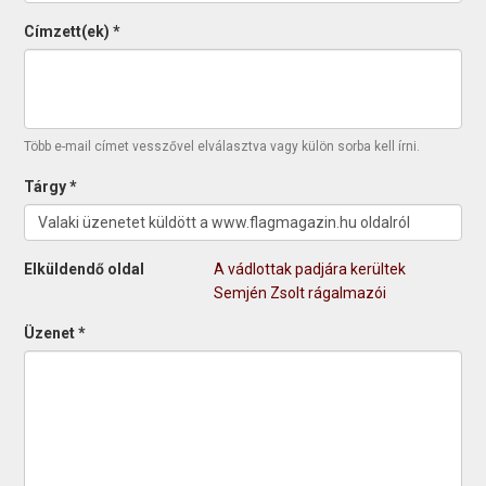
Címzett(ek)
*
Több e-mail címet vesszővel elválasztva vagy külön sorba kell írni.
Tárgy
*
Elküldendő oldal
A vádlottak padjára kerültek
Semjén Zsolt rágalmazói
Üzenet
*