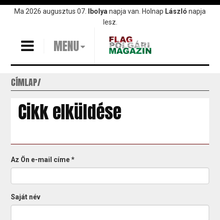
Ugrás
Ma 2026 augusztus 07.
Ibolya
napja van. Holnap
László
napja
a
lesz.
tartalomra
MENU
CÍMLAP
Cikk elküldése
Az Ön e-mail címe
*
Saját név