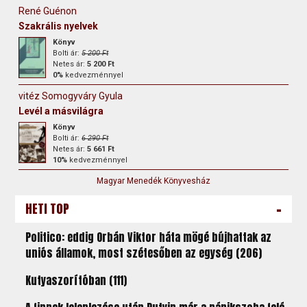
René Guénon
Szakrális nyelvek
Könyv
Bolti ár:
5 200 Ft
Netes ár:
5 200 Ft
0%
kedvezménnyel
vitéz Somogyváry Gyula
Levél a másvilágra
Könyv
Bolti ár:
6 290 Ft
Netes ár:
5 661 Ft
10%
kedvezménnyel
Magyar Menedék Könyvesház
-
HETI TOP
Politico: eddig Orbán Viktor háta mögé bújhattak az
uniós államok, most szétesőben az egység (206)
Kutyaszorítóban (111)