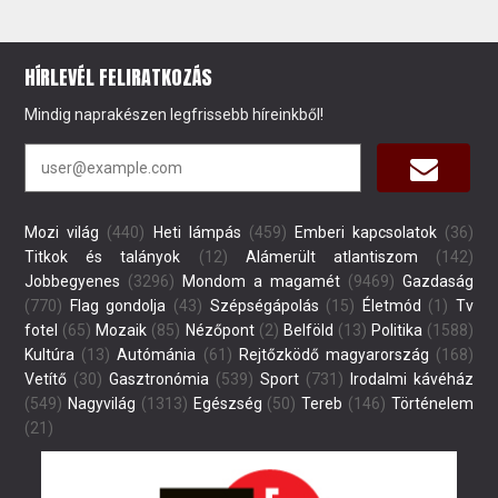
HÍRLEVÉL FELIRATKOZÁS
Mindig naprakészen legfrissebb híreinkből!
Mozi világ
(440)
Heti lámpás
(459)
Emberi kapcsolatok
(36)
Titkok és talányok
(12)
Alámerült atlantiszom
(142)
Jobbegyenes
(3296)
Mondom a magamét
(9469)
Gazdaság
(770)
Flag gondolja
(43)
Szépségápolás
(15)
Életmód
(1)
Tv
fotel
(65)
Mozaik
(85)
Nézőpont
(2)
Belföld
(13)
Politika
(1588)
Kultúra
(13)
Autómánia
(61)
Rejtőzködő magyarország
(168)
Vetítő
(30)
Gasztronómia
(539)
Sport
(731)
Irodalmi kávéház
(549)
Nagyvilág
(1313)
Egészség
(50)
Tereb
(146)
Történelem
(21)