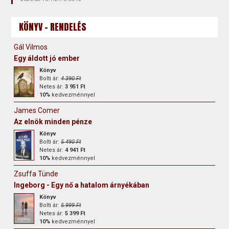
KÖNYV - RENDELÉS
Gál Vilmos
Egy áldott jó ember
Könyv
Bolti ár:
4 390 Ft
Netes ár:
3 951 Ft
10%
kedvezménnyel
James Comer
Az elnök minden pénze
Könyv
Bolti ár:
5 490 Ft
Netes ár:
4 941 Ft
10%
kedvezménnyel
Zsuffa Tünde
Ingeborg - Egy nő a hatalom árnyékában
Könyv
Bolti ár:
5 999 Ft
Netes ár:
5 399 Ft
10%
kedvezménnyel