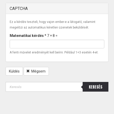
CAPTCHA
Ez a kérdés teszteli, hogy vajon ember-e a látogató, valamint
megelőzi az automatikus kéretlen üzenetek beküldését.
Matematikai kérdés
*
7 + 8 =
A fenti művelet eredményét kell beírni. Például 1+3 esetén 4-et.
Küldés
Mégsem
KERESÉS