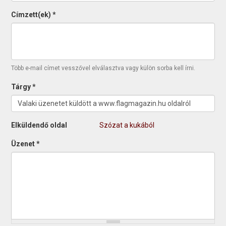
Címzett(ek)
*
Több e-mail címet vesszővel elválasztva vagy külön sorba kell írni.
Tárgy
*
Elküldendő oldal
Szózat a kukából
Üzenet
*