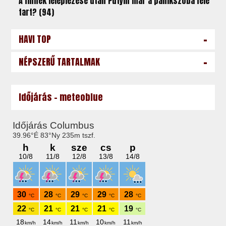
A finnek leleplezése után Putyin már a pánikszoba felé
tart? (94)
-
HAVI TOP
-
NÉPSZERŰ TARTALMAK
Időjárás - meteoblue