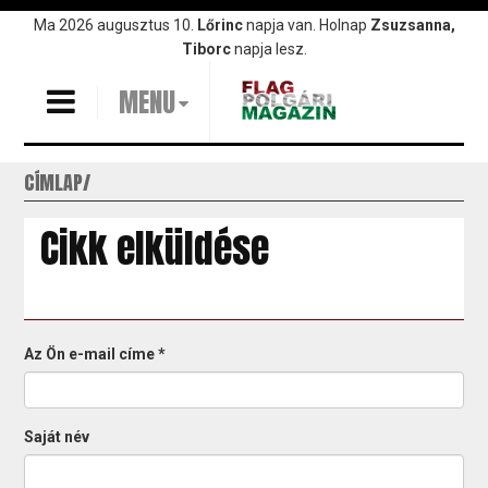
Ugrás
Ma 2026 augusztus 10.
Lőrinc
napja van. Holnap
Zsuzsanna,
a
Tiborc
napja lesz.
tartalomra
MENU
CÍMLAP
Cikk elküldése
Az Ön e-mail címe
*
Saját név