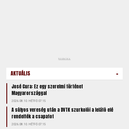
hirdetés
-
AKTUÁLIS
José Cura: Ez egy szerelmi történet
Magyarországgal
2026.08.10. HÉTFŐ 07:15
A súlyos vereség után a DVTK szurkolói a lelátó elé
rendelték a csapatot
2026.08.10. HÉTFŐ 07:15