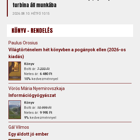
turbina áll munkába
2026.08.10. HÉTFŐ 10:15
KÖNYV - RENDELÉS
Paulus Orosius
Világtörténelem hét könyvben a pogányok ellen (2026-os
kiadás)
Könyv
Bolti ár:
7 200 Ft
Netes ár:
6 480 Ft
10%
kedvezménnyel
Vörös Mária Nyemirovszkaja
Információgyógyászat
Könyv
Bolti ár:
10 999 Ft
Netes ár:
9 995 Ft
9%
kedvezménnyel
Gál Vilmos
Egy áldott jó ember