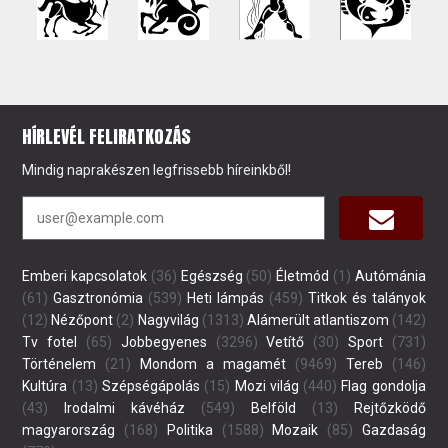
HÍRLEVÉL FELIRATKOZÁS
Mindig naprakészen legfrissebb híreinkből!
Emberi kapcsolatok
(36)
Egészség
(50)
Életmód
(1)
Autómánia
(61)
Gasztronómia
(539)
Heti lámpás
(459)
Titkok és talányok
(12)
Nézőpont
(2)
Nagyvilág
(1313)
Alámerült atlantiszom
(142)
Tv fotel
(65)
Jobbegyenes
(3296)
Vetítő
(30)
Sport
(731)
Történelem
(21)
Mondom a magamét
(9469)
Tereb
(146)
Kultúra
(13)
Szépségápolás
(15)
Mozi világ
(440)
Flag gondolja
(43)
Irodalmi kávéház
(549)
Belföld
(13)
Rejtőzködő
magyarország
(168)
Politika
(1588)
Mozaik
(85)
Gazdaság