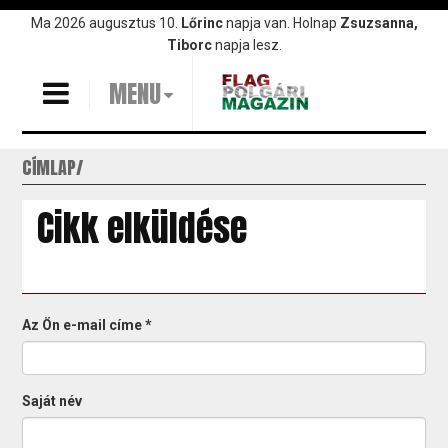
Ugrás
Ma 2026 augusztus 10.
Lőrinc
napja van. Holnap
Zsuzsanna,
a
Tiborc
napja lesz.
tartalomra
MENU
CÍMLAP
Cikk elküldése
Az Ön e-mail címe
*
Saját név