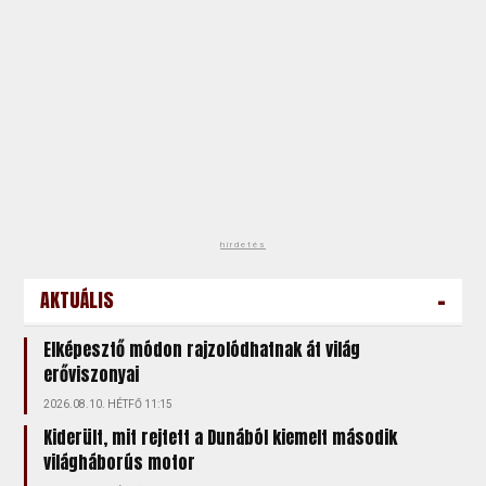
hirdetés
-
AKTUÁLIS
Elképesztő módon rajzolódhatnak át világ
erőviszonyai
2026.08.10. HÉTFŐ 11:15
Kiderült, mit rejtett a Dunából kiemelt második
világháborús motor