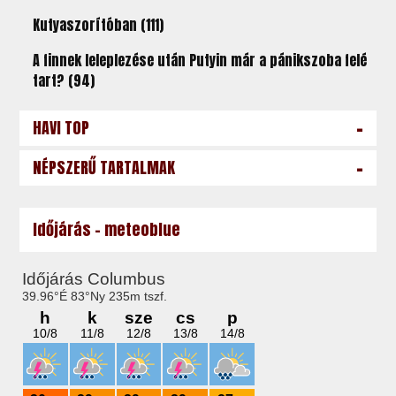
Kutyaszorítóban (111)
A finnek leleplezése után Putyin már a pánikszoba felé
tart? (94)
-
HAVI TOP
-
NÉPSZERŰ TARTALMAK
Időjárás - meteoblue