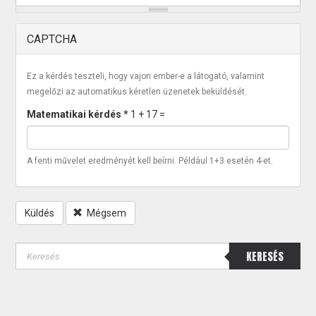
CAPTCHA
Ez a kérdés teszteli, hogy vajon ember-e a látogató, valamint
megelőzi az automatikus kéretlen üzenetek beküldését.
Matematikai kérdés
*
1 + 17 =
A fenti művelet eredményét kell beírni. Például 1+3 esetén 4-et.
Küldés
Mégsem
KERESÉS