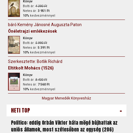
Könyv
Bolti ár:
4 390 Ft
Netes ár:
3 951 Ft
10%
kedvezménnyel
báró Kemény Jánosné Auguszta Paton
Önéletrajzi emlékezések
Könyv
Bolti ár:
5 990 Ft
Netes ár:
5 391 Ft
10%
kedvezménnyel
Szerkesztette: Botlik Richárd
Eltitkolt Mohács (1526)
Könyv
Bolti ár:
8 400 Ft
Netes ár:
7 560 Ft
10%
kedvezménnyel
Magyar Menedék Könyvesház
-
HETI TOP
Politico: eddig Orbán Viktor háta mögé bújhattak az
uniós államok, most szétesőben az egység (206)