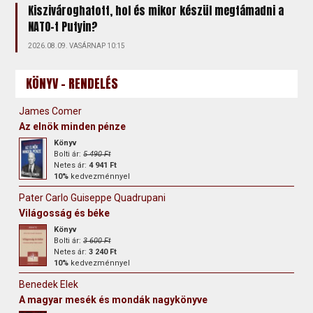
Kiszivároghatott, hol és mikor készül megtámadni a
NATO-t Putyin?
2026.08.09. VASÁRNAP 10:15
KÖNYV - RENDELÉS
James Comer
Az elnök minden pénze
Könyv
Bolti ár:
5 490 Ft
Netes ár:
4 941 Ft
10%
kedvezménnyel
Pater Carlo Guiseppe Quadrupani
Világosság és béke
Könyv
Bolti ár:
3 600 Ft
Netes ár:
3 240 Ft
10%
kedvezménnyel
Benedek Elek
A magyar mesék és mondák nagykönyve