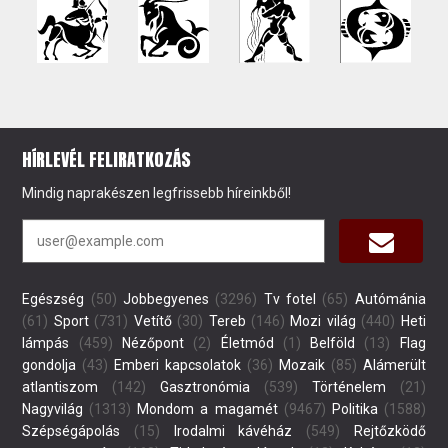
HÍRLEVÉL FELIRATKOZÁS
Mindig naprakészen legfrissebb híreinkből!
Egészség
(50)
Jobbegyenes
(3296)
Tv fotel
(65)
Autómánia
(61)
Sport
(731)
Vetítő
(30)
Tereb
(146)
Mozi világ
(440)
Heti
lámpás
(459)
Nézőpont
(2)
Életmód
(1)
Belföld
(13)
Flag
gondolja
(43)
Emberi kapcsolatok
(36)
Mozaik
(85)
Alámerült
atlantiszom
(142)
Gasztronómia
(539)
Történelem
(21)
Nagyvilág
(1313)
Mondom a magamét
(9467)
Politika
(1588)
Szépségápolás
(15)
Irodalmi kávéház
(549)
Rejtőzködő