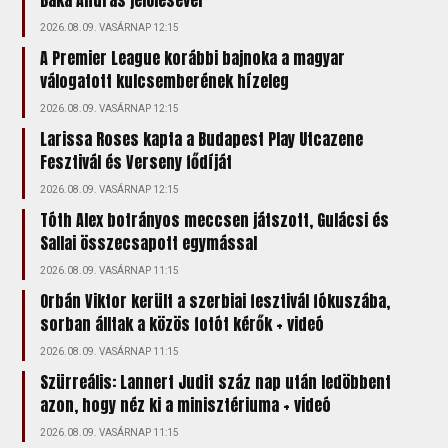
Baka András jelölésével
2026.08.09. VASÁRNAP 12:15
A Premier League korábbi bajnoka a magyar
válogatott kulcsemberének hízeleg
2026.08.09. VASÁRNAP 12:15
Larissa Roses kapta a Budapest Play Utcazene
Fesztivál és Verseny fődíját
2026.08.09. VASÁRNAP 12:15
Tóth Alex botrányos meccsen játszott, Gulácsi és
Sallai összecsapott egymással
2026.08.09. VASÁRNAP 11:15
Orbán Viktor került a szerbiai fesztivál fókuszába,
sorban álltak a közös fotót kérők + videó
2026.08.09. VASÁRNAP 11:15
Szürreális: Lannert Judit száz nap után ledöbbent
azon, hogy néz ki a minisztériuma + videó
2026.08.09. VASÁRNAP 11:15