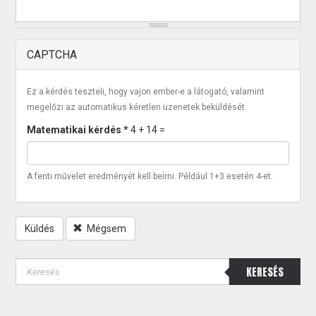
CAPTCHA
Ez a kérdés teszteli, hogy vajon ember-e a látogató, valamint
megelőzi az automatikus kéretlen üzenetek beküldését.
Matematikai kérdés
*
4 + 14 =
A fenti művelet eredményét kell beírni. Például 1+3 esetén 4-et.
Küldés
Mégsem
KERESÉS