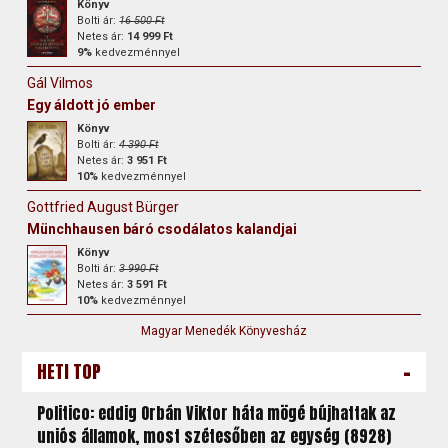
Könyv
Bolti ár:
16 500 Ft
Netes ár:
14 999 Ft
9%
kedvezménnyel
Gál Vilmos
Egy áldott jó ember
Könyv
Bolti ár:
4 390 Ft
Netes ár:
3 951 Ft
10%
kedvezménnyel
Gottfried August Bürger
Münchhausen báró csodálatos kalandjai
Könyv
Bolti ár:
3 990 Ft
Netes ár:
3 591 Ft
10%
kedvezménnyel
Magyar Menedék Könyvesház
-
HETI TOP
Politico: eddig Orbán Viktor háta mögé bújhattak az
uniós államok, most szétesőben az egység (8928)