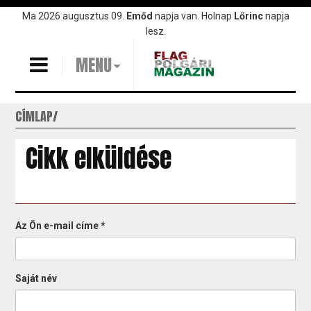
Ugrás
Ma 2026 augusztus 09.
Emőd
napja van. Holnap
Lőrinc
napja
a
lesz.
tartalomra
MENU
CÍMLAP
Cikk elküldése
Az Ön e-mail címe
*
Saját név