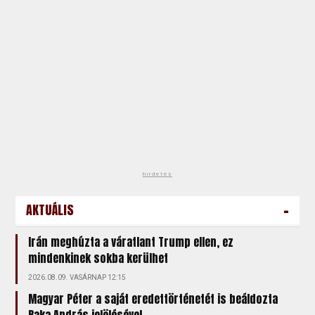
hirdetés
-
AKTUÁLIS
Irán meghúzta a váratlant Trump ellen, ez
mindenkinek sokba kerülhet
2026.08.09. VASÁRNAP 12:15
Magyar Péter a saját eredettörténetét is beáldozta