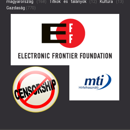
magyarország
(168)
Titkok és talányok
(12)
Kultúra
(13)
Gazdaság
(770)