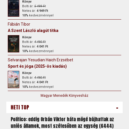
Könyv
Bolti ár:
5 499 Ft
Netes ár:
4 949 Ft
10%
kedvezménnyel
Fábián Tibor
A Szent László alagút titka
Könyv
Bolti ár:
4 490 Ft
Netes ár:
4 041 Ft
10%
kedvezménnyel
Selvarajan Yesudian Haich Erzsébet
Sport és jóga (2025-ös kiadás)
Könyv
Bolti ár:
4 490 Ft
Netes ár:
4 041 Ft
10%
kedvezménnyel
Magyar Menedék Könyvesház
-
HETI TOP
Politico: eddig Orbán Viktor háta mögé bújhattak az
uniós államok, most szétesőben az egység (6444)