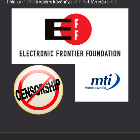
Politika
(1588)
Irodalmi kávéház
(549)
Heti lámpás
(459)