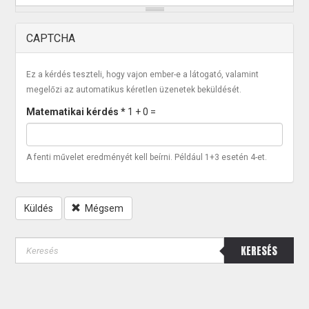
CAPTCHA
Ez a kérdés teszteli, hogy vajon ember-e a látogató, valamint
megelőzi az automatikus kéretlen üzenetek beküldését.
Matematikai kérdés
*
1 + 0 =
A fenti művelet eredményét kell beírni. Például 1+3 esetén 4-et.
Küldés
Mégsem
KERESÉS