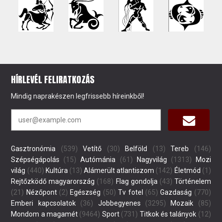
HÍRLEVÉL FELIRATKOZÁS
Mindig naprakészen legfrissebb híreinkből!
Gasztronómia
(539)
Vetítő
(30)
Belföld
(13)
Tereb
(146)
Szépségápolás
(15)
Autómánia
(61)
Nagyvilág
(1313)
Mozi
világ
(440)
Kultúra
(13)
Alámerült atlantiszom
(142)
Életmód
(1)
Rejtőzködő magyarország
(168)
Flag gondolja
(43)
Történelem
(21)
Nézőpont
(2)
Egészség
(50)
Tv fotel
(65)
Gazdaság
(770)
Emberi kapcsolatok
(36)
Jobbegyenes
(3295)
Mozaik
(85)
Mondom a magamét
(9464)
Sport
(731)
Titkok és talányok
(12)