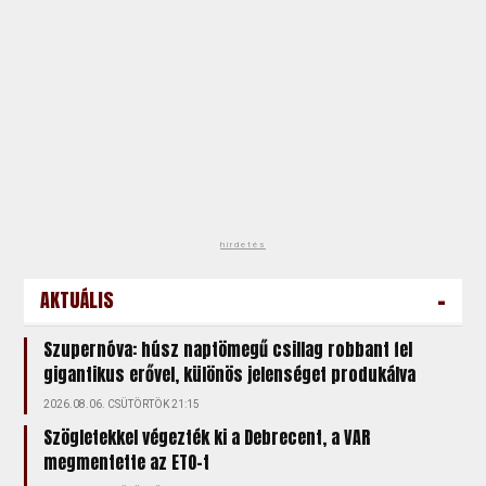
hirdetés
-
AKTUÁLIS
Szupernóva: húsz naptömegű csillag robbant fel
gigantikus erővel, különös jelenséget produkálva
2026.08.06. CSÜTÖRTÖK 21:15
Szögletekkel végezték ki a Debrecent, a VAR
megmentette az ETO-t