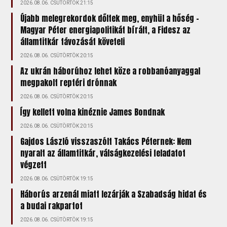
2026.08.06. CSÜTÖRTÖK 21:15
Újabb melegrekordok dőltek meg, enyhül a hőség –
Magyar Péter energiapolitikát bírált, a Fidesz az
államtitkár távozását követeli
2026.08.06. CSÜTÖRTÖK 20:15
Az ukrán háborúhoz lehet köze a robbanóanyaggal
megpakolt reptéri drónnak
2026.08.06. CSÜTÖRTÖK 20:15
Így kellett volna kinéznie James Bondnak
2026.08.06. CSÜTÖRTÖK 20:15
Gajdos László visszaszólt Takács Péternek: Nem
nyaralt az államtitkár, válságkezelési feladatot
végzett
2026.08.06. CSÜTÖRTÖK 19:15
Háborús arzenál miatt lezárják a Szabadság hidat és
a budai rakpartot
2026.08.06. CSÜTÖRTÖK 19:15