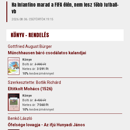
Ha Infantino marad a FIFA élén, nem lesz több futball-
vb
2026.08.06. CSÜTÖRTÖK 19:15
KÖNYV - RENDELÉS
Gottfried August Bürger
Münchhausen báró csodálatos kalandjai
Könyv
Bolti ár:
3 990 Ft
Netes ár:
3 591 Ft
10%
kedvezménnyel
Szerkesztette: Botlik Richárd
Eltitkolt Mohács (1526)
Könyv
Bolti ár:
8 400 Ft
Netes ár:
7 560 Ft
10%
kedvezménnyel
Benkő László
Őfelsége lovagja - Az ifjú Hunyadi János