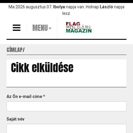
Ugrás
Ma 2026 augusztus 07.
Ibolya
napja van. Holnap
László
napja
a
lesz.
tartalomra
MENU
CÍMLAP
Cikk elküldése
Az Ön e-mail címe
*
Saját név