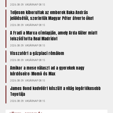
2026.08.09. VASÁRNAP 08:15
Teljesen kiborultak az emberek Baka András
jelölésétől, szerintük Magyar Péter átverte őket
2026.08.09. VASÁRNAP 08:15
A Fradi a Marca címlapján, amely Arda Güler miatt
felszólította Real Madridot
2026.08.09. VASÁRNAP 08:15
Visszatért a gázpiaci rémálom
2026.08.09. VASÁRNAP 08:15
Amikor a mese választ ad a gyerekek nagy
kérdéseire: Momó és Max
2026.08.09. VASÁRNAP 08:15
James Bond kedvéért készült a világ legértékesebb
Toyotája
2026.08.09. VASÁRNAP 08:15