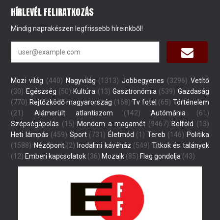
HÍRLEVÉL FELIRATKOZÁS
Mindig naprakészen legfrissebb híreinkből!
Mozi világ
(440)
Nagyvilág
(1313)
Jobbegyenes
(3296)
Vetítő
(30)
Egészség
(50)
Kultúra
(13)
Gasztronómia
(539)
Gazdaság
(770)
Rejtőzködő magyarország
(168)
Tv fotel
(65)
Történelem
(21)
Alámerült atlantiszom
(142)
Autómánia
(61)
Szépségápolás
(15)
Mondom a magamét
(9467)
Belföld
(13)
Heti lámpás
(459)
Sport
(731)
Életmód
(1)
Tereb
(146)
Politika
(1588)
Nézőpont
(2)
Irodalmi kávéház
(549)
Titkok és talányok
(12)
Emberi kapcsolatok
(36)
Mozaik
(85)
Flag gondolja
(43)