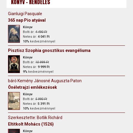
KÖNYV - RENDELÉS
Gianluigi Pasquale
365 nap Pio atyával
Könyv
Bolti ár:
4 490 Ft
Netes ár:
4 041 Ft
10%
kedvezménnyel
Pisztisz Szophia gnosztikus evangéliuma
Könyv
Bolti ár:
10 999 Ft
Netes ár:
9 999 Ft
9%
kedvezménnyel
báró Kemény Jánosné Auguszta Paton
Önéletrajzi emlékezések
Könyv
Bolti ár:
5 990 Ft
Netes ár:
5 391 Ft
10%
kedvezménnyel
Szerkesztette: Botlik Richárd
Eltitkolt Mohács (1526)
Könyv