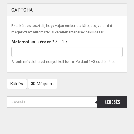
CAPTCHA
Ez a kérdés teszteli, hogy vajon ember-e a látogató, valamint
megelőzi az automatikus kéretlen üzenetek beküldését.
Matematikai kérdés
*
5 + 1 =
A fenti művelet eredményét kell beírni. Például 1+3 esetén 4-et.
Küldés
Mégsem
KERESÉS