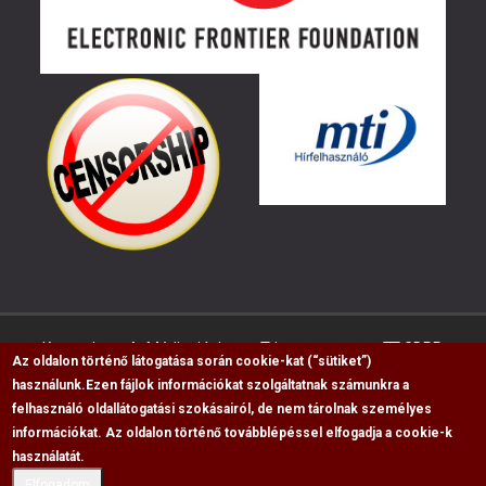
Kapcsolat
Médiaajánlat
Impresszum
GDPR
Az oldalon történő látogatása során cookie-kat (“sütiket”)
használunk.
Ezen fájlok információkat szolgáltatnak számunkra a
felhasználó oldallátogatási szokásairól, de nem tárolnak személyes
RSS
információkat. Az oldalon történő továbblépéssel elfogadja a cookie-k
használatát.
Copyright © 2009-2026, Flag Polgári Magazin saját
cikkeinek átvétele, másolása csak a forrás
Elfogadom