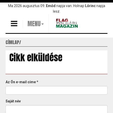
Ugrás
Ma 2026 augusztus 09.
Emőd
napja van. Holnap
Lőrinc
napja
a
lesz.
tartalomra
MENU
CÍMLAP
Cikk elküldése
Az Ön e-mail címe
*
Saját név