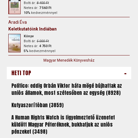
Bolti ár:
8 400 Ft
Netes ár:
7 560 Ft
10%
kedvezménnyel
Aradi Éva
Keletkutatóink Indiában
Könyv
Bolti ár:
5 000 Ft
Netes ár:
4 750 Ft
5%
kedvezménnyel
Magyar Menedék Könyvesház
-
HETI TOP
Politico: eddig Orbán Viktor háta mögé bújhattak az
uniós államok, most szétesőben az egység (8928)
Kutyaszorítóban (3859)
A Human Rights Watch is figyelmeztető üzenetet
küldött Magyar Péteréknek, bukhatjuk az uniós
pénzeket (3498)