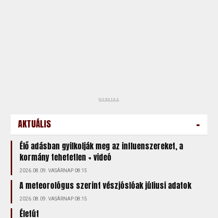
hirdetés
-
AKTUÁLIS
Élő adásban gyilkolják meg az influenszereket, a
kormány tehetetlen + videó
2026.08.09. VASÁRNAP 08:15
A meteorológus szerint vészjóslóak júliusi adatok
2026.08.09. VASÁRNAP 08:15
Életút