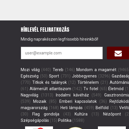
HÍRLEVÉL FELIRATKOZÁS
Mindig naprakészen legfrissebb híreinkből!
Mozi világ
(440)
Tereb
(146)
Mondom a magamét
(9465
Egészség
(50)
Sport
(731)
Jobbegyenes
(3296)
Gazdasá
(770)
Titkok és talányok
(12)
Történelem
(21)
Autómáni
(61)
Alámerült atlantiszom
(142)
Tv fotel
(65)
Életmód
(1
Nagyvilág
(1313)
Irodalmi kávéház
(549)
Gasztronómi
(539)
Mozaik
(85)
Emberi kapcsolatok
(36)
Rejtőzköd
magyarország
(168)
Heti lámpás
(459)
Belföld
(13)
Vetít
(30)
Flag gondolja
(43)
Kultúra
(13)
Nézőpont
(2
Szépségápolás
(15)
Politika
(1588)