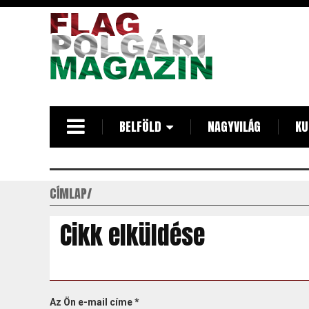
Ugrás
a
tartalomra
BELFÖLD
NAGYVILÁG
KU
CÍMLAP
Cikk elküldése
Az Ön e-mail címe
*