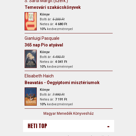
S. Sárdi Margit (szerk.)
Temesvári szakácskönyvek
Könyv
Bolti ár:
5 200 Ft
Netes ár:
4 680 Ft
10%
kedvezménnyel
Gianluigi Pasquale
365 nap Pio atyával
Könyv
Bolti ár:
4 490 Ft
Netes ár:
4 041 Ft
10%
kedvezménnyel
Elisabeth Haich
Beavatás - Óegyiptomi misztériumok
Könyv
Bolti ár:
7 990 Ft
Netes ár:
7 191 Ft
10%
kedvezménnyel
Magyar Menedék Könyvesház
-
HETI TOP