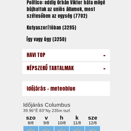
Politico: eddig Orbán Viktor háta mögé
bújhattak az uniós államok, most
szétesőben az egység (7702)
Kutyaszorítóban (3295)
Így vagy úgy (3250)
-
HAVI TOP
-
NÉPSZERŰ TARTALMAK
Időjárás - meteoblue