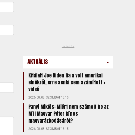
hirdetés
-
AKTUÁLIS
Kitálalt Joe Biden fia a volt amerikai
elnökről, erre senki sem számított +
videó
2026.08.08. SZOMBAT 15:15
Panyi Miklós: Miért nem számolt be az
MTI Magyar Péter kínos
magyarázkodásáról?
2026.08.08. SZOMBAT 15:15