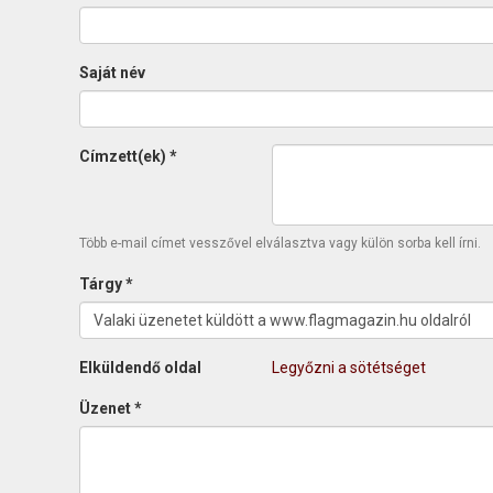
Saját név
Címzett(ek)
*
Több e-mail címet vesszővel elválasztva vagy külön sorba kell írni.
Tárgy
*
Elküldendő oldal
Legyőzni a sötétséget
Üzenet
*