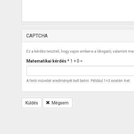
CAPTCHA
Ez a kérdés teszteli, hogy vajon ember-e a látogató, valamint m
Matematikai kérdés
*
1 + 0 =
A fenti művelet eredményét kell beírni. Például 1+3 esetén 4-et.
Küldés
Mégsem