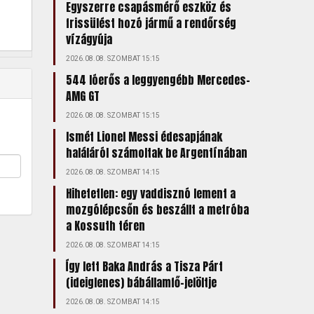
Egyszerre csapásmérő eszköz és
frissülést hozó jármű a rendőrség
vízágyúja
2026.08.08. SZOMBAT 15:15
544 lóerős a leggyengébb Mercedes-
AMG GT
2026.08.08. SZOMBAT 15:15
Ismét Lionel Messi édesapjának
haláláról számoltak be Argentínában
2026.08.08. SZOMBAT 14:15
Hihetetlen: egy vaddisznó lement a
mozgólépcsőn és beszállt a metróba
a Kossuth téren
2026.08.08. SZOMBAT 14:15
Így lett Baka András a Tisza Párt
(ideiglenes) bábállamfő-jelöltje
2026.08.08. SZOMBAT 14:15