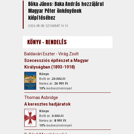
Bóka János: Baka András hozzájárul
Magyar Péter önkényének
kiépítéséhez
2026.08.08. SZOMBAT 14:15
KÖNYV - RENDELÉS
Baldavári Eszter - Virág Zsolt
Szecessziós építészet a Magyar
Királyságban (1893-1918)
Könyv
Bolti ár:
29 990 Ft
Netes ár:
26 991 Ft
10%
kedvezménnyel
Thomas Asbridge
A keresztes hadjáratok
Könyv
Bolti ár:
9 990 Ft
Netes ár:
8 991 Ft
10%
kedvezménnyel