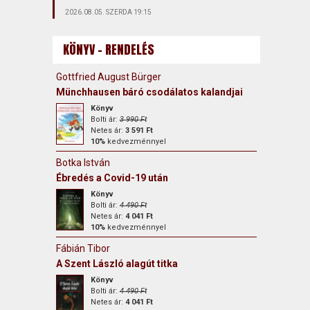
2026.08.05. SZERDA 19:15
KÖNYV - RENDELÉS
Gottfried August Bürger
Münchhausen báró csodálatos kalandjai
Könyv
Bolti ár:
3 990 Ft
Netes ár:
3 591 Ft
10%
kedvezménnyel
Botka István
Ébredés a Covid-19 után
Könyv
Bolti ár:
4 490 Ft
Netes ár:
4 041 Ft
10%
kedvezménnyel
Fábián Tibor
A Szent László alagút titka
Könyv
Bolti ár:
4 490 Ft
Netes ár:
4 041 Ft