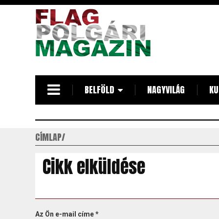
Ugrás
a
tartalomra
BELFÖLD
NAGYVILÁG
KU
CÍMLAP
Cikk elküldése
Az Ön e-mail címe
*