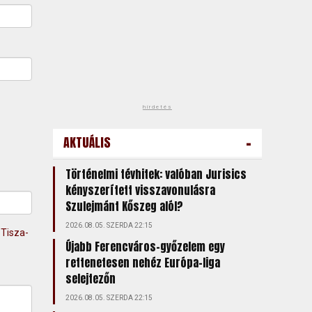
hirdetés
-
AKTUÁLIS
Történelmi tévhitek: valóban Jurisics
kényszerített visszavonulásra
Szulejmánt Kőszeg alól?
2026.08.05. SZERDA 22:15
 Tisza-
Újabb Ferencváros-győzelem egy
rettenetesen nehéz Európa-liga
selejtezőn
2026.08.05. SZERDA 22:15