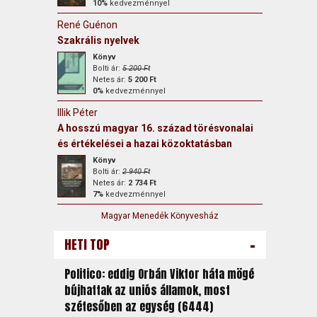
10%
kedvezménnyel
René Guénon
Szakrális nyelvek
Könyv
Bolti ár:
5 200 Ft
Netes ár:
5 200 Ft
0%
kedvezménnyel
Illik Péter
A hosszú magyar 16. század törésvonalai
és értékelései a hazai közoktatásban
Könyv
Bolti ár:
2 940 Ft
Netes ár:
2 734 Ft
7%
kedvezménnyel
Magyar Menedék Könyvesház
-
HETI TOP
Politico: eddig Orbán Viktor háta mögé
bújhattak az uniós államok, most
szétesőben az egység (6444)