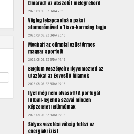
Elmaradt az abszolút melegrekord
2026.08.05. SZERDA 20:15
Végleg lekapcsolná a paksi
atomerőművet a Tisza-kormány tagja
2026.08.05. SZERDA 20:15
Meghalt az olimpiai ezüstérmes
magyar sportoló
2026.08.05. SZERDA 19:15
Belgium veszélyeire figyelmezteti az
utazókat az Egyesült Államok
2026.08.05. SZERDA 19:15
Ilyet még nem olvasott! A portugál
futball-legenda szavai minden
képzeletet felülmúlnak
2026.08.05. SZERDA 19:15
Súlyos vezetési válság tetézi az
energiakrízist