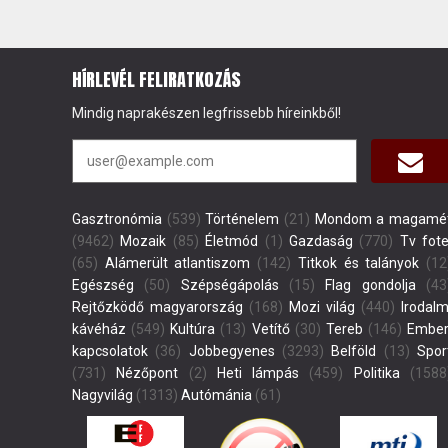
HÍRLEVÉL FELIRATKOZÁS
Mindig naprakészen legfrissebb híreinkből!
Gasztronómia
(539)
Történelem
(21)
Mondom a magamé
(9462)
Mozaik
(85)
Életmód
(1)
Gazdaság
(770)
Tv fote
(65)
Alámerült atlantiszom
(142)
Titkok és talányok
(12
Egészség
(50)
Szépségápolás
(15)
Flag gondolja
(43
Rejtőzködő magyarország
(168)
Mozi világ
(440)
Irodalm
kávéház
(549)
Kultúra
(13)
Vetítő
(30)
Tereb
(146)
Ember
kapcsolatok
(36)
Jobbegyenes
(3293)
Belföld
(13)
Spor
(731)
Nézőpont
(2)
Heti lámpás
(459)
Politika
(1588
Nagyvilág
(1313)
Autómánia
(61)