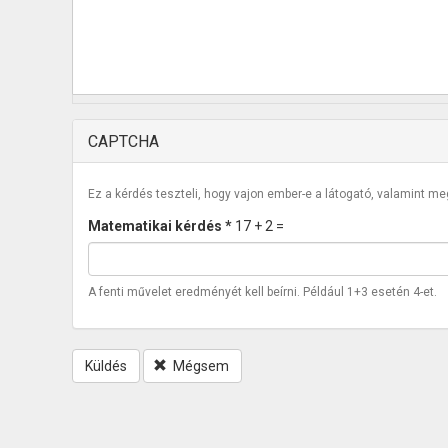
CAPTCHA
Ez a kérdés teszteli, hogy vajon ember-e a látogató, valamint m
Matematikai kérdés
*
17 + 2 =
A fenti művelet eredményét kell beírni. Például 1+3 esetén 4-et.
Küldés
Mégsem