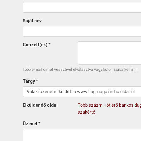
Saját név
Címzett(ek)
*
Több e-mail címet vesszővel elválasztva vagy külön sorba kell írni.
Tárgy
*
Elküldendő oldal
Több százmilliót érő bankos dug
szakértő
Üzenet
*