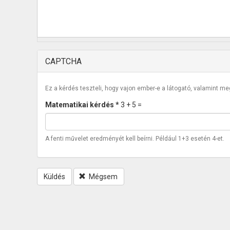
CAPTCHA
Ez a kérdés teszteli, hogy vajon ember-e a látogató, valamint m
Matematikai kérdés
*
3 + 5 =
A fenti művelet eredményét kell beírni. Például 1+3 esetén 4-et.
Küldés
Mégsem