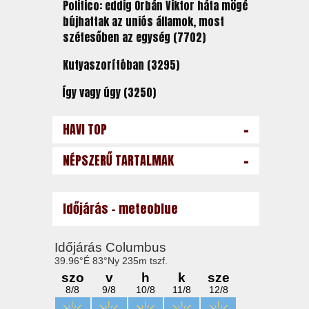
Politico: eddig Orbán Viktor háta mögé
bújhattak az uniós államok, most
szétesőben az egység (7702)
Kutyaszorítóban (3295)
Így vagy úgy (3250)
-
HAVI TOP
-
NÉPSZERŰ TARTALMAK
Időjárás - meteoblue