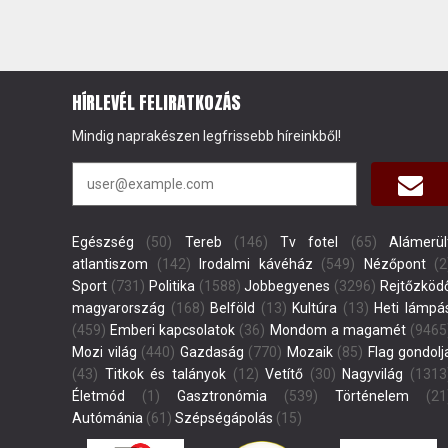
HÍRLEVÉL FELIRATKOZÁS
Mindig naprakészen legfrissebb híreinkből!
Egészség
(50)
Tereb
(146)
Tv fotel
(65)
Alámerül
atlantiszom
(142)
Irodalmi kávéház
(549)
Nézőpont
(2
Sport
(731)
Politika
(1588)
Jobbegyenes
(3296)
Rejtőzköd
magyarország
(168)
Belföld
(13)
Kultúra
(13)
Heti lámpá
(459)
Emberi kapcsolatok
(36)
Mondom a magamét
(9465
Mozi világ
(440)
Gazdaság
(770)
Mozaik
(85)
Flag gondolj
(43)
Titkok és talányok
(12)
Vetítő
(30)
Nagyvilág
(1313
Életmód
(1)
Gasztronómia
(539)
Történelem
(21
Autómánia
(61)
Szépségápolás
(15)