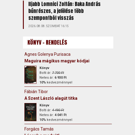
Ifjabb Lomnici Zoltán: Baka András
bűnrészes, a jelölése több
szempontból visszás
2026.08.08. SZOMBAT 16:15
KÖNYV - RENDELÉS
Agnes Golenya Purisaca
Maguira mágikus magyar kódjai
Könyv
Bolti ár:
7 700 Ft
Netes ár:
6 930 Ft
10%
kedvezménnyel
Fábián Tibor
A Szent László alagút titka
Könyv
Bolti ár:
4 490 Ft
Netes ár:
4 041 Ft
10%
kedvezménnyel
Forgács Tamás