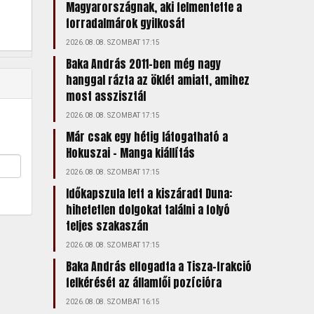
Magyarországnak, aki felmentette a
forradalmárok gyilkosát
2026.08.08. SZOMBAT 17:15
Baka András 2011-ben még nagy
hanggal rázta az öklét amiatt, amihez
most asszisztál
2026.08.08. SZOMBAT 17:15
Már csak egy hétig látogatható a
Hokuszai – Manga kiállítás
2026.08.08. SZOMBAT 17:15
Időkapszula lett a kiszáradt Duna:
hihetetlen dolgokat találni a folyó
teljes szakaszán
2026.08.08. SZOMBAT 17:15
Baka András elfogadta a Tisza-frakció
felkérését az államfői pozícióra
2026.08.08. SZOMBAT 16:15