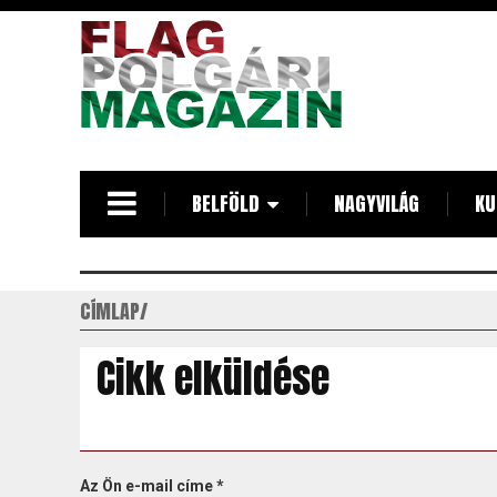
Ugrás
a
tartalomra
BELFÖLD
NAGYVILÁG
KU
CÍMLAP
Cikk elküldése
Az Ön e-mail címe
*