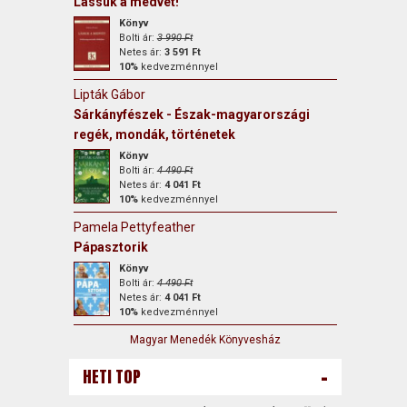
Lássuk a medvét!
Könyv
Bolti ár:
3 990 Ft
Netes ár:
3 591 Ft
10%
kedvezménnyel
Lipták Gábor
Sárkányfészek - Észak-magyarországi
regék, mondák, történetek
Könyv
Bolti ár:
4 490 Ft
Netes ár:
4 041 Ft
10%
kedvezménnyel
Pamela Pettyfeather
Pápasztorik
Könyv
Bolti ár:
4 490 Ft
Netes ár:
4 041 Ft
10%
kedvezménnyel
Magyar Menedék Könyvesház
-
HETI TOP