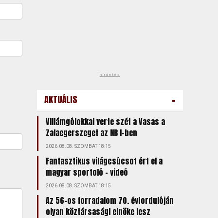
hirdetés
-
AKTUÁLIS
Villámgólokkal verte szét a Vasas a
Zalaegerszeget az NB I-ben
2026.08.08. SZOMBAT 18:15
Fantasztikus világcsúcsot ért el a
magyar sportoló - videó
2026.08.08. SZOMBAT 18:15
Az 56-os forradalom 70. évfordulóján
olyan köztársasági elnöke lesz