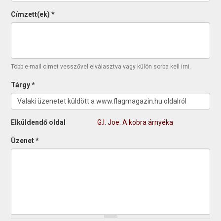
Címzett(ek)
*
Több e-mail címet vesszővel elválasztva vagy külön sorba kell írni.
Tárgy
*
Elküldendő oldal
G.I. Joe: A kobra árnyéka
Üzenet
*