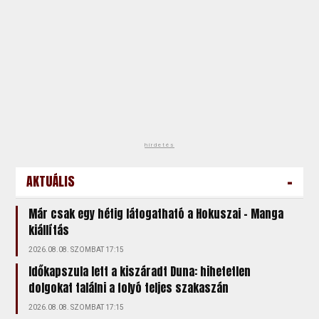
hirdetés
-
AKTUÁLIS
Már csak egy hétig látogatható a Hokuszai – Manga
kiállítás
2026.08.08. SZOMBAT 17:15
Időkapszula lett a kiszáradt Duna: hihetetlen
dolgokat találni a folyó teljes szakaszán
2026.08.08. SZOMBAT 17:15