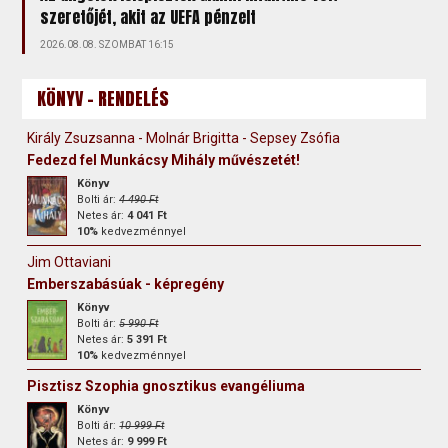
szeretőjét, akit az UEFA pénzelt
2026.08.08. SZOMBAT 16:15
KÖNYV - RENDELÉS
Király Zsuzsanna - Molnár Brigitta - Sepsey Zsófia
Fedezd fel Munkácsy Mihály művészetét!
Könyv
Bolti ár:
4 490 Ft
Netes ár:
4 041 Ft
10%
kedvezménnyel
Jim Ottaviani
Emberszabásúak - képregény
Könyv
Bolti ár:
5 990 Ft
Netes ár:
5 391 Ft
10%
kedvezménnyel
Pisztisz Szophia gnosztikus evangéliuma
Könyv
Bolti ár:
10 999 Ft
Netes ár:
9 999 Ft