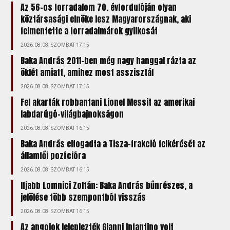
Az 56-os forradalom 70. évfordulóján olyan
köztársasági elnöke lesz Magyarországnak, aki
felmentette a forradalmárok gyilkosát
2026.08.08. SZOMBAT 17:15
Baka András 2011-ben még nagy hanggal rázta az
öklét amiatt, amihez most asszisztál
2026.08.08. SZOMBAT 17:15
Fel akarták robbantani Lionel Messit az amerikai
labdarúgó-világbajnokságon
2026.08.08. SZOMBAT 16:15
Baka András elfogadta a Tisza-frakció felkérését az
államfői pozícióra
2026.08.08. SZOMBAT 16:15
Ifjabb Lomnici Zoltán: Baka András bűnrészes, a
jelölése több szempontból visszás
2026.08.08. SZOMBAT 16:15
Az angolok leleplezték Gianni Infantino volt