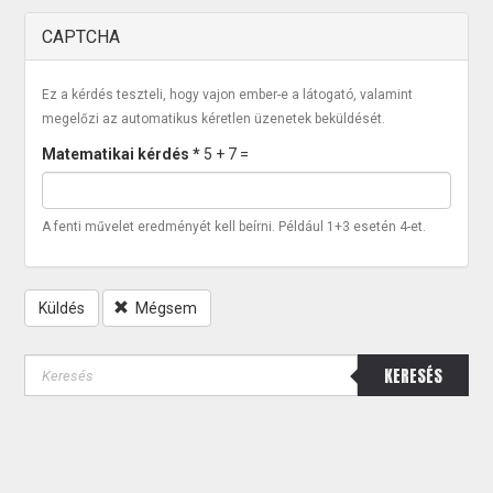
CAPTCHA
Ez a kérdés teszteli, hogy vajon ember-e a látogató, valamint
megelőzi az automatikus kéretlen üzenetek beküldését.
Matematikai kérdés
*
5 + 7 =
A fenti művelet eredményét kell beírni. Például 1+3 esetén 4-et.
Küldés
Mégsem
KERESÉS