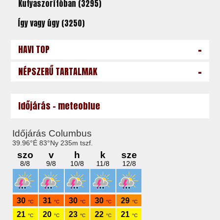
Kutyaszorítóban (3295)
Így vagy úgy (3250)
-
HAVI TOP
-
NÉPSZERŰ TARTALMAK
Időjárás - meteoblue