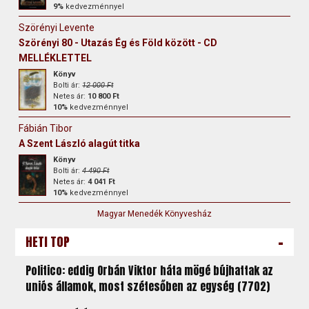
9%
kedvezménnyel
Szörényi Levente
Szörényi 80 - Utazás Ég és Föld között - CD
MELLÉKLETTEL
Könyv
Bolti ár:
12 000 Ft
Netes ár:
10 800 Ft
10%
kedvezménnyel
Fábián Tibor
A Szent László alagút titka
Könyv
Bolti ár:
4 490 Ft
Netes ár:
4 041 Ft
10%
kedvezménnyel
Magyar Menedék Könyvesház
-
HETI TOP
Politico: eddig Orbán Viktor háta mögé bújhattak az
uniós államok, most szétesőben az egység (7702)