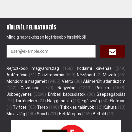
HÍRLEVÉL FELIRATKOZÁS
Mindig naprakészen legfrissebb híreinkből!
Rejtőzködő magyarország
(168)
Irodalmi kávéház
(549)
Autómánia
(61)
Gasztronómia
(539)
Nézőpont
(2)
Mozaik
(85)
Mondom a magamét
(9465)
Vetítő
(30)
Alámerült atlantiszom
(142)
Gazdaság
(770)
Nagyvilág
(1313)
Politika
(1588)
Jobbegyenes
(3296)
Emberi kapcsolatok
(36)
Szépségápolás
(15)
Történelem
(21)
Flag gondolja
(43)
Egészség
(50)
Életmód
(1)
Tv fotel
(65)
Tereb
(146)
Titkok és talányok
(12)
Kultúra
(13)
Mozi világ
(440)
Sport
(731)
Heti lámpás
(459)
Belföld
(13)