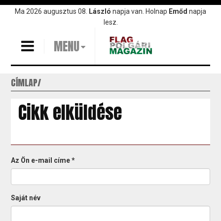
Ugrás
Ma 2026 augusztus 08.
László
napja van. Holnap
Emőd
napja
a
lesz.
tartalomra
MENU
CÍMLAP
Cikk elküldése
Az Ön e-mail címe
*
Saját név