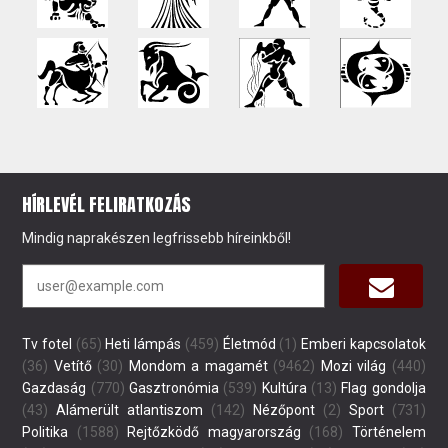
HÍRLEVÉL FELIRATKOZÁS
Mindig naprakészen legfrissebb híreinkből!
Tv fotel
(65)
Heti lámpás
(459)
Életmód
(1)
Emberi kapcsolatok
(36)
Vetítő
(30)
Mondom a magamét
(9462)
Mozi világ
(440)
Gazdaság
(770)
Gasztronómia
(539)
Kultúra
(13)
Flag gondolja
(43)
Alámerült atlantiszom
(142)
Nézőpont
(2)
Sport
(731)
Politika
(1588)
Rejtőzködő magyarország
(168)
Történelem