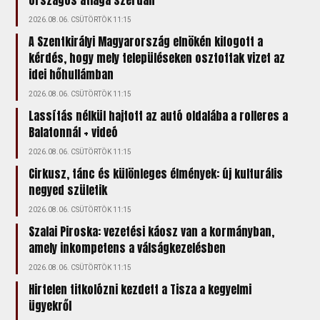
országos átlaga szerdán
2026.08.06. CSÜTÖRTÖK 11:15
A Szentkirályi Magyarország elnökén kifogott a
kérdés, hogy mely településeken osztottak vizet az
idei hőhullámban
2026.08.06. CSÜTÖRTÖK 11:15
Lassítás nélkül hajtott az autó oldalába a rolleres a
Balatonnál + videó
2026.08.06. CSÜTÖRTÖK 11:15
Cirkusz, tánc és különleges élmények: új kulturális
negyed születik
2026.08.06. CSÜTÖRTÖK 11:15
Szalai Piroska: vezetési káosz van a kormányban,
amely inkompetens a válságkezelésben
2026.08.06. CSÜTÖRTÖK 11:15
Hirtelen titkolózni kezdett a Tisza a kegyelmi
ügyekről