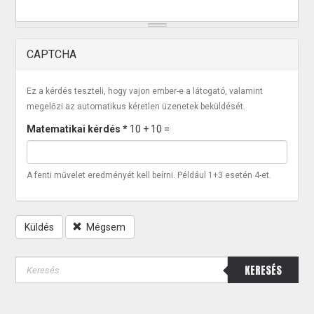
CAPTCHA
Ez a kérdés teszteli, hogy vajon ember-e a látogató, valamint
megelőzi az automatikus kéretlen üzenetek beküldését.
Matematikai kérdés
*
10 + 10 =
A fenti művelet eredményét kell beírni. Például 1+3 esetén 4-et.
Küldés
Mégsem
KERESÉS