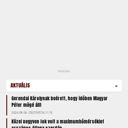
hirdetés
-
AKTUÁLIS
Gerendai Károlynak beérett, hogy időben Magyar
Péter mögé állt
2026.08.06. CSÜTÖRTÖK 11:15
Közel negyven fok volt a maximumhőmérséklet