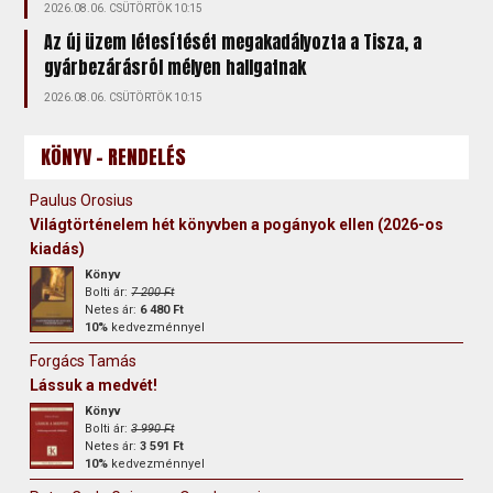
2026.08.06. CSÜTÖRTÖK 10:15
Az új üzem létesítését megakadályozta a Tisza, a
gyárbezárásról mélyen hallgatnak
2026.08.06. CSÜTÖRTÖK 10:15
KÖNYV - RENDELÉS
Paulus Orosius
Világtörténelem hét könyvben a pogányok ellen (2026-os
kiadás)
Könyv
Bolti ár:
7 200 Ft
Netes ár:
6 480 Ft
10%
kedvezménnyel
Forgács Tamás
Lássuk a medvét!
Könyv
Bolti ár:
3 990 Ft
Netes ár:
3 591 Ft
10%
kedvezménnyel