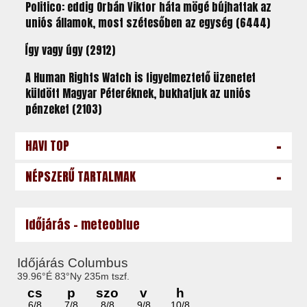
Politico: eddig Orbán Viktor háta mögé bújhattak az
uniós államok, most szétesőben az egység (6444)
Így vagy úgy (2912)
A Human Rights Watch is figyelmeztető üzenetet
küldött Magyar Péteréknek, bukhatjuk az uniós
pénzeket (2103)
-
HAVI TOP
-
NÉPSZERŰ TARTALMAK
Időjárás - meteoblue