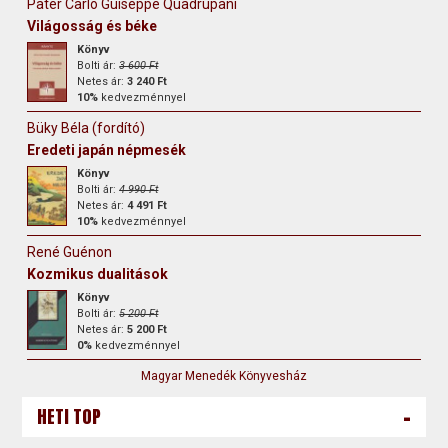
Pater Carlo Guiseppe Quadrupani
Világosság és béke
Könyv
Bolti ár:
3 600 Ft
Netes ár:
3 240 Ft
10%
kedvezménnyel
Büky Béla (fordító)
Eredeti japán népmesék
Könyv
Bolti ár:
4 990 Ft
Netes ár:
4 491 Ft
10%
kedvezménnyel
René Guénon
Kozmikus dualitások
Könyv
Bolti ár:
5 200 Ft
Netes ár:
5 200 Ft
0%
kedvezménnyel
Magyar Menedék Könyvesház
-
HETI TOP