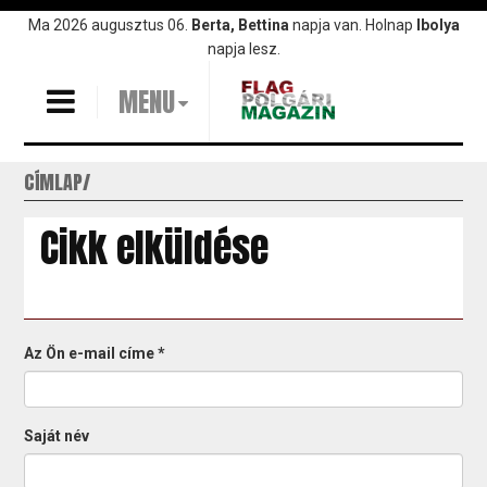
Ugrás
Ma 2026 augusztus 06.
Berta, Bettina
napja van. Holnap
Ibolya
a
napja lesz.
tartalomra
MENU
CÍMLAP
Cikk elküldése
Az Ön e-mail címe
*
Saját név