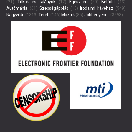
(21)
Titkok és talányok
(12)
Egészség
(50)
Belföld
(13)
Autómánia
(61)
Szépségápolás
(15)
Irodalmi kávéház
(549)
Nagyvilág
(1313)
Tereb
(146)
Mozaik
(85)
Jobbegyenes
(3293)