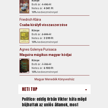
Könyv
Bolti ár:
4 490 Ft
Netes ár:
4 041 Ft
10%
kedvezménnyel
Friedrich Klára
Csaba királyfi visszaszerzése
Könyv
Bolti ár:
3 999 Ft
Netes ár:
3 599 Ft
10%
kedvezménnyel
Agnes Golenya Purisaca
Maguira mágikus magyar kódjai
Könyv
Bolti ár:
7 700 Ft
Netes ár:
6 930 Ft
10%
kedvezménnyel
Magyar Menedék Könyvesház
-
HETI TOP
Politico: eddig Orbán Viktor háta mögé
bújhattak az uniós államok, most