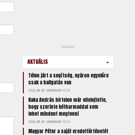
hirdetés
-
AKTUÁLIS
Télen járt a segítség, nyáron egyelőre
csak a hallgatás van
2026.08.09. VASÁRNAP 13:15
Baka András hirtelen már elfelejtette,
hogy szerinte kétharmaddal sem
lehet mindent megtenni
2026.08.09. VASÁRNAP 13:15
Magyar Péter a saját eredettörténetét