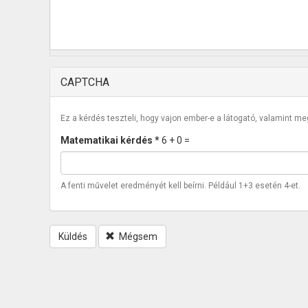
CAPTCHA
Ez a kérdés teszteli, hogy vajon ember-e a látogató, valamint m
Matematikai kérdés
*
6 + 0 =
A fenti művelet eredményét kell beírni. Például 1+3 esetén 4-et.
Küldés
Mégsem