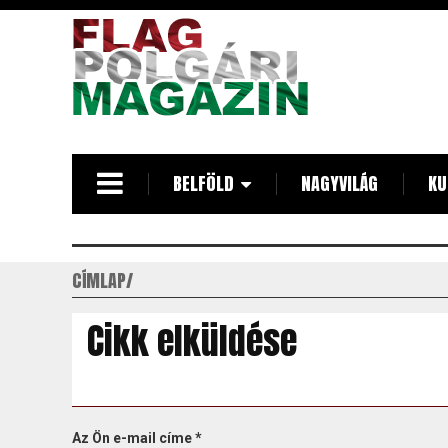
Ugrás
a
tartalomra
BELFÖLD
NAGYVILÁG
KU
CÍMLAP
Cikk elküldése
Az Ön e-mail címe
*