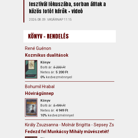
fesztivál fókuszába, sorban álltak a
közös fotót kérők + videó
2026.08.09. VASÁRNAP 11:15
KÖNYV - RENDELÉS
René Guénon
Kozmikus dualitások
Könyv
Bolti ár:
5 200 Ft
Netes ár:
5 200 Ft
0%
kedvezménnyel
Bohumil Hrabal
Hóvirágünnep
Könyv
Bolti ár:
5 499 Ft
Netes ár:
4 949 Ft
10%
kedvezménnyel
Király Zsuzsanna - Molnár Brigitta - Sepsey Zsófia
Fedezd fel Munkácsy Mihály művészetét!