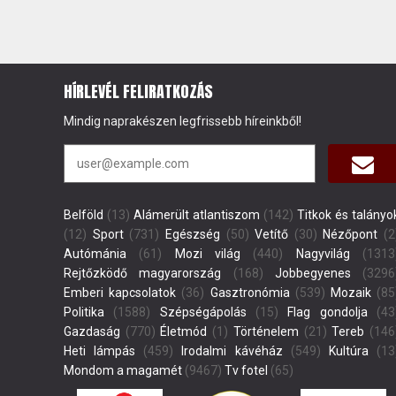
HÍRLEVÉL FELIRATKOZÁS
Mindig naprakészen legfrissebb híreinkből!
Belföld
(13)
Alámerült atlantiszom
(142)
Titkok és talányo
(12)
Sport
(731)
Egészség
(50)
Vetítő
(30)
Nézőpont
(2
Autómánia
(61)
Mozi világ
(440)
Nagyvilág
(1313
Rejtőzködő magyarország
(168)
Jobbegyenes
(3296
Emberi kapcsolatok
(36)
Gasztronómia
(539)
Mozaik
(85
Politika
(1588)
Szépségápolás
(15)
Flag gondolja
(43
Gazdaság
(770)
Életmód
(1)
Történelem
(21)
Tereb
(146
Heti lámpás
(459)
Irodalmi kávéház
(549)
Kultúra
(13
Mondom a magamét
(9467)
Tv fotel
(65)