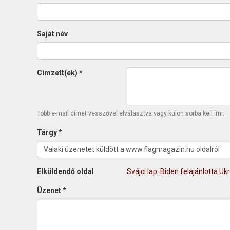
Saját név
Címzett(ek)
*
Több e-mail címet vesszővel elválasztva vagy külön sorba kell írni.
Tárgy
*
Elküldendő oldal
Svájci lap: Biden felajánlotta U
Üzenet
*