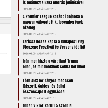
is beáldozta Baka András jelölésével
2026.08.09. VASÁRNAP 12:15
A Premier League korábbi bajnoka a
magyar válogatott kulcsemberének
hízeleg
2026.08.09. VASÁRNAP 12:15
Larissa Roses kapta a Budapest Play
Utcazene Fesztivál és Verseny fődíját
2026.08.09. VASÁRNAP 12:15
Irán meghúzta a váratlant Trump
ellen, ez mindenkinek sokba kerülhet
2026.08.09. VASÁRNAP 12:15
Tóth Alex botrányos meccsen
játszott, Gulácsi és Sallai
összecsapott egymással
2026.08.09. VASÁRNAP 11:15
Orbán Viktor került a szerbiai