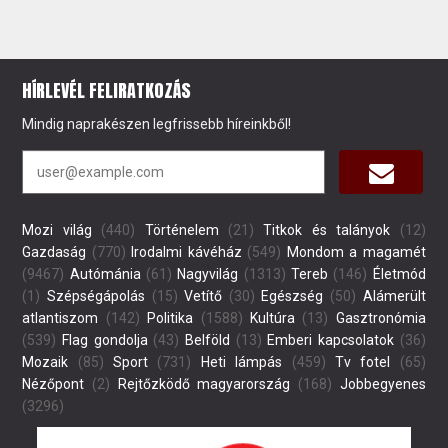
HÍRLEVÉL FELIRATKOZÁS
Mindig naprakészen legfrissebb híreinkből!
Mozi világ
(440)
Történelem
(21)
Titkok és talányok
(12)
Gazdaság
(770)
Irodalmi kávéház
(549)
Mondom a magamét
(9467)
Autómánia
(61)
Nagyvilág
(1313)
Tereb
(146)
Életmód
(1)
Szépségápolás
(15)
Vetítő
(30)
Egészség
(50)
Alámerült
atlantiszom
(142)
Politika
(1588)
Kultúra
(13)
Gasztronómia
(539)
Flag gondolja
(43)
Belföld
(13)
Emberi kapcsolatok
(36)
Mozaik
(85)
Sport
(731)
Heti lámpás
(459)
Tv fotel
(65)
Nézőpont
(2)
Rejtőzködő magyarország
(168)
Jobbegyenes
(3296)