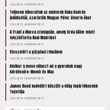
2026.08.09. VASÁRNAP 08:15
Teljesen kiborultak az emberek Baka András
jelölésétől, szerintük Magyar Péter átverte őket
2026.08.09. VASÁRNAP 08:15
A Fradi a Marca címlapján, amely Arda Güler miatt
felszólította Real Madridot
2026.08.09. VASÁRNAP 08:15
Visszatért a gázpiaci rémálom
2026.08.09. VASÁRNAP 08:15
Amikor a mese választ ad a gyerekek nagy
kérdéseire: Momó és Max
2026.08.09. VASÁRNAP 08:15
James Bond kedvéért készült a világ legértékesebb
Toyotája
2026.08.09. VASÁRNAP 08:15