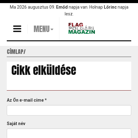
Ugrás
Ma 2026 augusztus 09.
Emőd
napja van. Holnap
Lőrinc
napja
a
lesz.
tartalomra
MENU
CÍMLAP
Cikk elküldése
Az Ön e-mail címe
*
Saját név