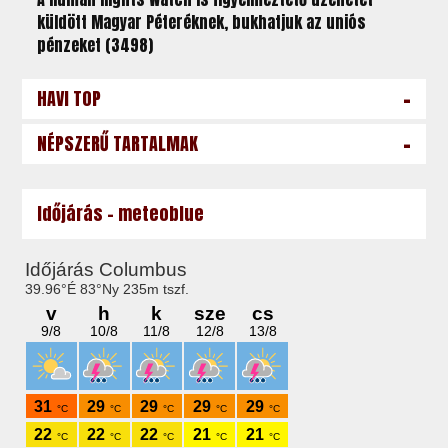
küldött Magyar Péteréknek, bukhatjuk az uniós
pénzeket (3498)
-
HAVI TOP
-
NÉPSZERŰ TARTALMAK
Időjárás - meteoblue