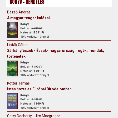
KÖNYV - RENDELÉS
Dezső András
A magyar tenger kalózai
Könyv
Bolti ár:
5 990 Ft
Netes ár:
5 391 Ft
10%
kedvezménnyel
Lipták Gábor
Sárkányfészek - Észak-magyarországi regék, mondák,
történetek
Könyv
Bolti ár:
4 490 Ft
Netes ár:
4 041 Ft
10%
kedvezménnyel
Kötter Tamás
Isten hozta az Európai Birodalomban
Könyv
Bolti ár:
5 499 Ft
Netes ár:
4 949 Ft
10%
kedvezménnyel
Gerry Docherty - Jim Macgregor