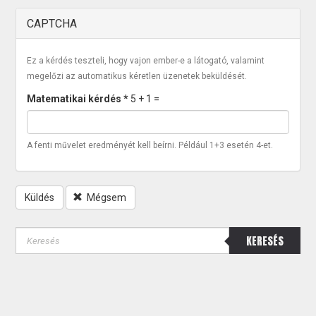
CAPTCHA
Ez a kérdés teszteli, hogy vajon ember-e a látogató, valamint
megelőzi az automatikus kéretlen üzenetek beküldését.
Matematikai kérdés
*
5 + 1 =
A fenti művelet eredményét kell beírni. Például 1+3 esetén 4-et.
Küldés
Mégsem
KERESÉS