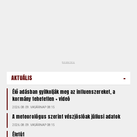
hirdetés
-
AKTUÁLIS
Élő adásban gyilkolják meg az influenszereket, a
kormány tehetetlen + videó
2026.08.09. VASÁRNAP 08:15
A meteorológus szerint vészjóslóak júliusi adatok
2026.08.09. VASÁRNAP 08:15
Életút