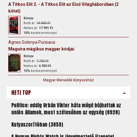
A Titkos Elit 2. - A Titkos Elit az Első Világháborúban (2
kötet)
Könyv
Bolti ár:
19 990 Ft
Netes ár:
17 991 Ft
10%
kedvezménnyel
Agnes Golenya Purisaca
Maguira mágikus magyar kódjai
Könyv
Bolti ár:
7 700 Ft
Netes ár:
6 930 Ft
10%
kedvezménnyel
Magyar Menedék Könyvesház
-
HETI TOP
Politico: eddig Orbán Viktor háta mögé bújhattak az
uniós államok, most szétesőben az egység (8928)
Kutyaszorítóban (3859)
A Human Rights Watch is figyelmeztető üzenetet