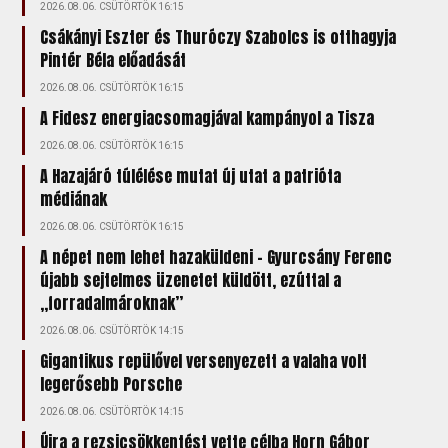
2026.08.06. CSÜTÖRTÖK 16:15
Csákányi Eszter és Thuróczy Szabolcs is otthagyja
Pintér Béla előadását
2026.08.06. CSÜTÖRTÖK 16:15
A Fidesz energiacsomagjával kampányol a Tisza
2026.08.06. CSÜTÖRTÖK 16:15
A Hazajáró túlélése mutat új utat a patrióta
médiának
2026.08.06. CSÜTÖRTÖK 16:15
A népet nem lehet hazaküldeni – Gyurcsány Ferenc
újabb sejtelmes üzenetet küldött, ezúttal a
„forradalmároknak”
2026.08.06. CSÜTÖRTÖK 14:15
Gigantikus repülővel versenyezett a valaha volt
legerősebb Porsche
2026.08.06. CSÜTÖRTÖK 14:15
Újra a rezsicsökkentést vette célba Horn Gábor