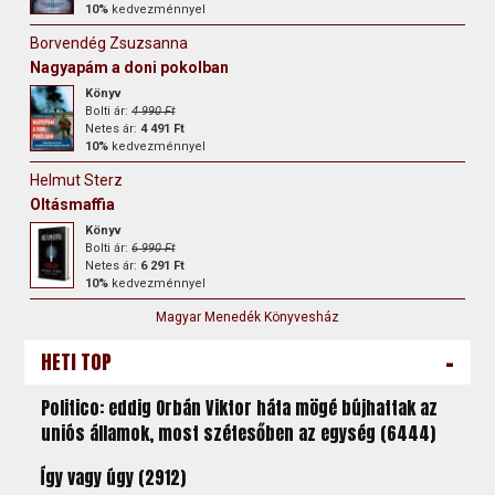
10%
kedvezménnyel
Borvendég Zsuzsanna
Nagyapám a doni pokolban
Könyv
Bolti ár:
4 990 Ft
Netes ár:
4 491 Ft
10%
kedvezménnyel
Helmut Sterz
Oltásmaffia
Könyv
Bolti ár:
6 990 Ft
Netes ár:
6 291 Ft
10%
kedvezménnyel
Magyar Menedék Könyvesház
-
HETI TOP
Politico: eddig Orbán Viktor háta mögé bújhattak az
uniós államok, most szétesőben az egység (6444)
Így vagy úgy (2912)