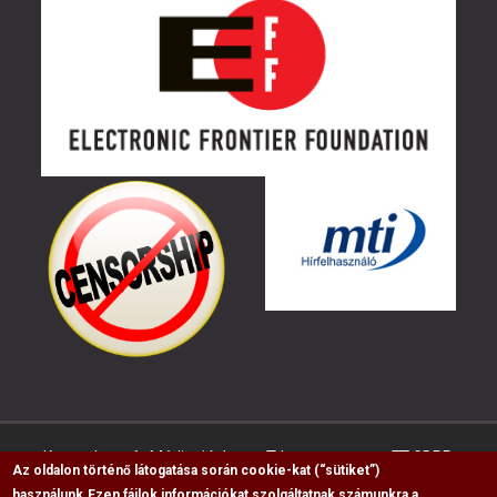
Kapcsolat
Médiaajánlat
Impresszum
GDPR
Az oldalon történő látogatása során cookie-kat (“sütiket”)
használunk.
Ezen fájlok információkat szolgáltatnak számunkra a