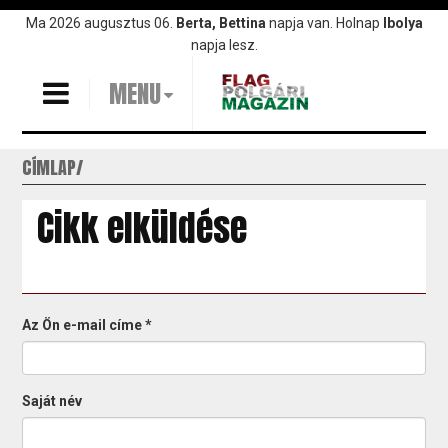
Ugrás
Ma 2026 augusztus 06.
Berta, Bettina
napja van. Holnap
Ibolya
a
napja lesz.
tartalomra
MENU
CÍMLAP
Cikk elküldése
Az Ön e-mail címe
*
Saját név