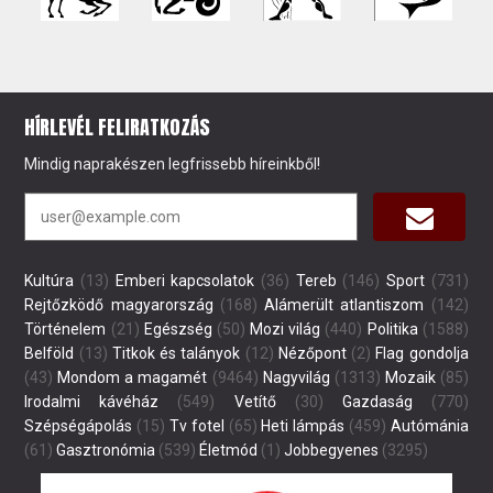
HÍRLEVÉL FELIRATKOZÁS
Mindig naprakészen legfrissebb híreinkből!
Kultúra
(13)
Emberi kapcsolatok
(36)
Tereb
(146)
Sport
(731)
Rejtőzködő magyarország
(168)
Alámerült atlantiszom
(142)
Történelem
(21)
Egészség
(50)
Mozi világ
(440)
Politika
(1588)
Belföld
(13)
Titkok és talányok
(12)
Nézőpont
(2)
Flag gondolja
(43)
Mondom a magamét
(9464)
Nagyvilág
(1313)
Mozaik
(85)
Irodalmi kávéház
(549)
Vetítő
(30)
Gazdaság
(770)
Szépségápolás
(15)
Tv fotel
(65)
Heti lámpás
(459)
Autómánia
(61)
Gasztronómia
(539)
Életmód
(1)
Jobbegyenes
(3295)