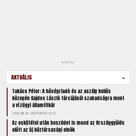
hirdetés
-
AKTUÁLIS
Takács Péter: A hőségriadó és az aszály kellős
közepén Gajdos László tárcájánál szabadságra ment
a vízügyi államtitkár
2026.08.06. CSÜTÖRTÖK 16:15
Az eskütétel után beszédet is mond az Országgyűlés
előtt az új köztársasági elnök