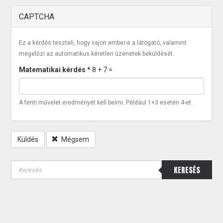
CAPTCHA
Ez a kérdés teszteli, hogy vajon ember-e a látogató, valamint
megelőzi az automatikus kéretlen üzenetek beküldését.
Matematikai kérdés
*
8 + 7 =
A fenti művelet eredményét kell beírni. Például 1+3 esetén 4-et.
Küldés
Mégsem
KERESÉS