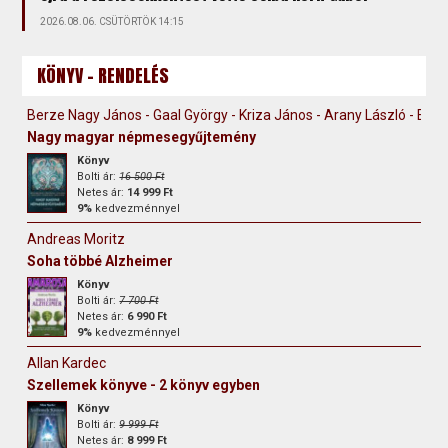
2026.08.06. CSÜTÖRTÖK 14:15
KÖNYV - RENDELÉS
Berze Nagy János - Gaal György - Kriza János - Arany László - Erdély
Nagy magyar népmesegyűjtemény
Könyv
Bolti ár:
16 500 Ft
Netes ár:
14 999 Ft
9%
kedvezménnyel
Andreas Moritz
Soha többé Alzheimer
Könyv
Bolti ár:
7 700 Ft
Netes ár:
6 990 Ft
9%
kedvezménnyel
Allan Kardec
Szellemek könyve - 2 könyv egyben
Könyv
Bolti ár:
9 999 Ft
Netes ár:
8 999 Ft