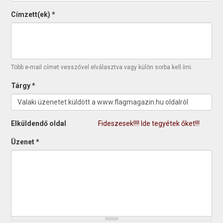
Címzett(ek)
*
Több e-mail címet vesszővel elválasztva vagy külön sorba kell írni.
Tárgy
*
Elküldendő oldal
Fideszesek!!!! Ide tegyétek őket!!!
Üzenet
*