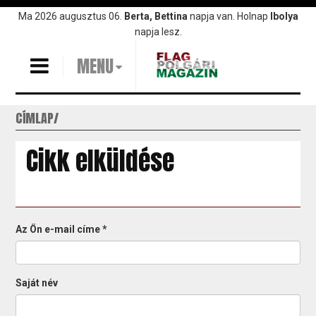
Ugrás
Ma 2026 augusztus 06.
Berta, Bettina
napja van. Holnap
Ibolya
a
napja lesz.
tartalomra
MENU
CÍMLAP
Cikk elküldése
Az Ön e-mail címe
*
Saját név