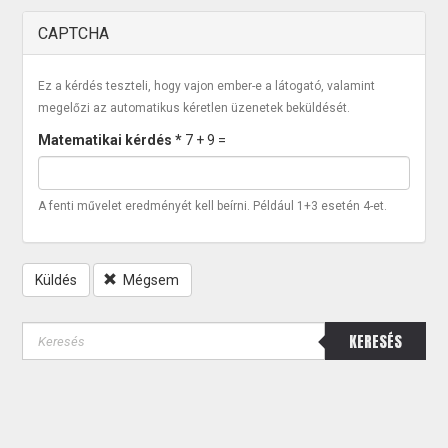
CAPTCHA
Ez a kérdés teszteli, hogy vajon ember-e a látogató, valamint
megelőzi az automatikus kéretlen üzenetek beküldését.
Matematikai kérdés
*
7 + 9 =
A fenti művelet eredményét kell beírni. Például 1+3 esetén 4-et.
Küldés
Mégsem
KERESÉS