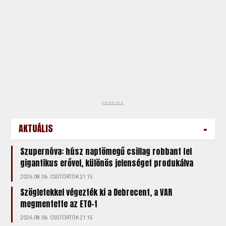
hirdetés
-
AKTUÁLIS
Szupernóva: húsz naptömegű csillag robbant fel
gigantikus erővel, különös jelenséget produkálva
2026.08.06. CSÜTÖRTÖK 21:15
Szögletekkel végezték ki a Debrecent, a VAR
megmentette az ETO-t
2026.08.06. CSÜTÖRTÖK 21:15