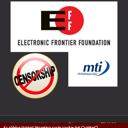
Kapcsolat
Médiaajánlat
Impresszum
GDPR
Az oldalon történő látogatása során cookie-kat (“sütiket”)