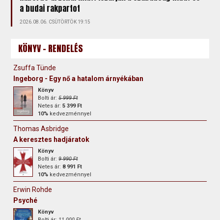
a budai rakpartot
2026.08.06. CSÜTÖRTÖK 19:15
KÖNYV - RENDELÉS
Zsuffa Tünde
Ingeborg - Egy nő a hatalom árnyékában
Könyv
Bolti ár:
5 999 Ft
Netes ár:
5 399 Ft
10%
kedvezménnyel
Thomas Asbridge
A keresztes hadjáratok
Könyv
Bolti ár:
9 990 Ft
Netes ár:
8 991 Ft
10%
kedvezménnyel
Erwin Rohde
Psyché
Könyv
Bolti ár:
11 000 Ft