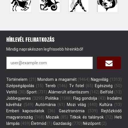
HÍRLEVÉL FELIRATKOZÁS
Mindig naprakészen legfrissebb híreinkből!
Történelem
(21)
Mondom a magamét
(9464)
Nagyvilág
(1313)
Szépségápolás
(15)
Tereb
(146)
Tv fotel
(65)
Egészség
(50)
Vetítő
(30)
Sport
(731)
Alámerült atlantiszom
(142)
Belföld
(13)
Jobbegyenes
(3295)
Politika
(1588)
Flag gondolja
(43)
Irodalmi
kávéház
(549)
Autómánia
(61)
Mozi világ
(440)
Kultúra
(13)
Emberi kapcsolatok
(36)
Gasztronómia
(539)
Rejtőzködő
magyarország
(168)
Mozaik
(85)
Titkok és talányok
(12)
Heti
lámpás
(459)
Életmód
(1)
Gazdaság
(770)
Nézőpont
(2)