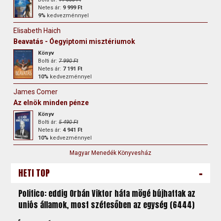
Netes ár:
9 999 Ft
9%
kedvezménnyel
Elisabeth Haich
Beavatás - Óegyiptomi misztériumok
Könyv
Bolti ár:
7 990 Ft
Netes ár:
7 191 Ft
10%
kedvezménnyel
James Comer
Az elnök minden pénze
Könyv
Bolti ár:
5 490 Ft
Netes ár:
4 941 Ft
10%
kedvezménnyel
Magyar Menedék Könyvesház
-
HETI TOP
Politico: eddig Orbán Viktor háta mögé bújhattak az
uniós államok, most szétesőben az egység (6444)