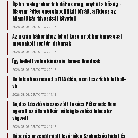
Újabb melegrekordok dőltek meg, enyhül a hőség –
Magyar Péter energiapolitikát bírált, a Fidesz az
államtitkár távozását követeli
2026.08.06. CSÜTÖRTÖK 20:15
Az ukrán háborúhoz lehet köze a robbanóanyaggal
megpakolt reptéri drónnak
2026.08.06. CSÜTÖRTÖK 20:15
Így kellett volna kinéznie James Bondnak
2026.08.06. CSÜTÖRTÖK 20:15
Ha Infantino marad a FIFA élén, nem lesz több futball-
vb
2026.08.06. CSÜTÖRTÖK 19:15
Gajdos László visszaszólt Takács Péternek: Nem
nyaralt az államtitkár, válságkezelési feladatot
végzett
2026.08.06. CSÜTÖRTÖK 19:15
Háborús arzenál miatt lezárják a Szabadság hidat és