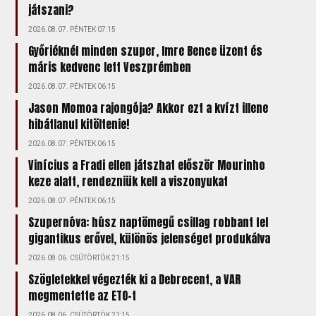
játszani?
2026.08.07. PÉNTEK 07:15
Győriéknél minden szuper, Imre Bence üzent és
máris kedvenc lett Veszprémben
2026.08.07. PÉNTEK 06:15
Jason Momoa rajongója? Akkor ezt a kvízt illene
hibátlanul kitöltenie!
2026.08.07. PÉNTEK 06:15
Vinícius a Fradi ellen játszhat először Mourinho
keze alatt, rendezniük kell a viszonyukat
2026.08.07. PÉNTEK 06:15
Szupernóva: húsz naptömegű csillag robbant fel
gigantikus erővel, különös jelenséget produkálva
2026.08.06. CSÜTÖRTÖK 21:15
Szögletekkel végezték ki a Debrecent, a VAR
megmentette az ETO-t
2026.08.06. CSÜTÖRTÖK 21:15