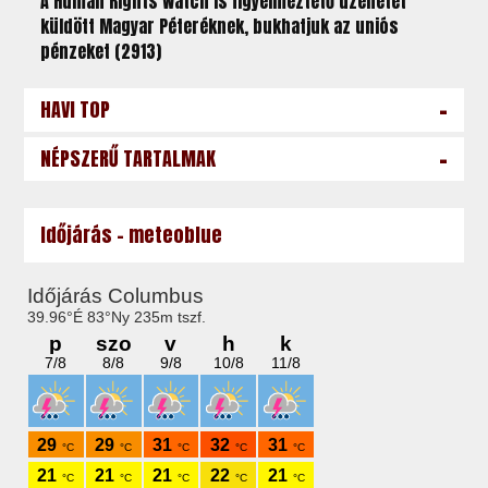
A Human Rights Watch is figyelmeztető üzenetet
küldött Magyar Péteréknek, bukhatjuk az uniós
pénzeket (2913)
-
HAVI TOP
-
NÉPSZERŰ TARTALMAK
Időjárás - meteoblue