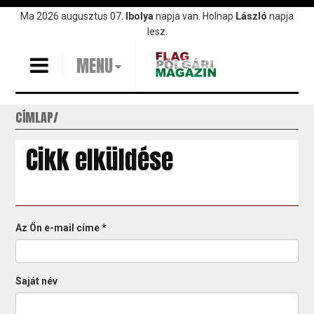
Ugrás
Ma 2026 augusztus 07.
Ibolya
napja van. Holnap
László
napja
a
lesz.
tartalomra
MENU
CÍMLAP
Cikk elküldése
Az Ön e-mail címe
*
Saját név