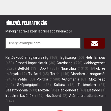
HÍRLEVÉL FELIRATKOZÁS
Mindig naprakészen legfrissebb híreinkből!
Rejtőzködő magyarország
(168)
Egészség
(50)
Heti lámpás
(459)
Emberi kapcsolatok
(36)
Gazdaság
(770)
Jobbegyenes
(3295)
Belföld
(13)
Sport
(731)
Nagyvilág
(1313)
Titkok és
talányok
(12)
Tv fotel
(65)
Tereb
(146)
Mondom a magamét
(9464)
Vetítő
(30)
Politika
(1588)
Autómánia
(61)
Mozi világ
(440)
Szépségápolás
(15)
Kultúra
(13)
Történelem
(21)
Gasztronómia
(539)
Mozaik
(85)
Flag gondolja
(43)
Életmód
(1)
Irodalmi kávéház
(549)
Nézőpont
(2)
Alámerült atlantiszom
(142)