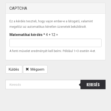
CAPTCHA
Ez a kérdés teszteli, hogy vajon ember-e a látogató, valamint
megelőzi az automatikus kéretlen üzenetek beküldését.
Matematikai kérdés
*
4 + 12 =
A fenti művelet eredményét kell beírni. Például 1+3 esetén 4-et.
Küldés
Mégsem
KERESÉS