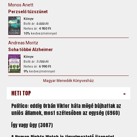
Monos Anett
Perzselő tűzszünet
Könyv
Bolti ár:
5 500 Ft
Netes ár:
4 950 Ft
10%
kedvezménnyel
Andreas Moritz
Soha többé Alzheimer
Könyv
Bolti ár:
7 700 Ft
Netes ár:
6 990 Ft
9%
kedvezménnyel
Magyar Menedék Könyvesház
-
HETI TOP
Politico: eddig Orbán Viktor háta mögé bújhattak az
uniós államok, most szétesőben az egység (6960)
Így vagy úgy (3087)