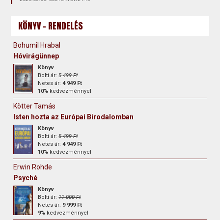
KÖNYV - RENDELÉS
Bohumil Hrabal
Hóvirágünnep
Könyv
Bolti ár:
5 499 Ft
Netes ár:
4 949 Ft
10%
kedvezménnyel
Kötter Tamás
Isten hozta az Európai Birodalomban
Könyv
Bolti ár:
5 499 Ft
Netes ár:
4 949 Ft
10%
kedvezménnyel
Erwin Rohde
Psyché
Könyv
Bolti ár:
11 000 Ft
Netes ár:
9 999 Ft
9%
kedvezménnyel