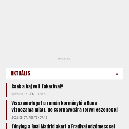
hirdetés
-
AKTUÁLIS
Csak a baj volt Takaróval?
2026.08.07. PÉNTEK 07:15
Visszamutogat a román kormányfő a Duna
vízhozama miatt, de Csernavodára tervet eszeltek ki
2026.08.07. PÉNTEK 07:15
Tényleg a Real Madrid akart a Fradival edzőmeccset