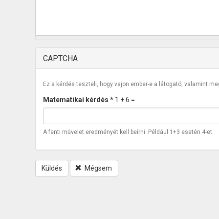
CAPTCHA
Ez a kérdés teszteli, hogy vajon ember-e a látogató, valamint m
Matematikai kérdés
*
1 + 6 =
A fenti művelet eredményét kell beírni. Például 1+3 esetén 4-et.
Küldés
Mégsem