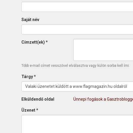
Saját név
Címzett(ek)
*
Több e-mail címet vesszővel elválasztva vagy külön sorba kell írni.
Tárgy
*
Elküldendő oldal
Ünnepi fogások a Gasztroblogge
Üzenet
*