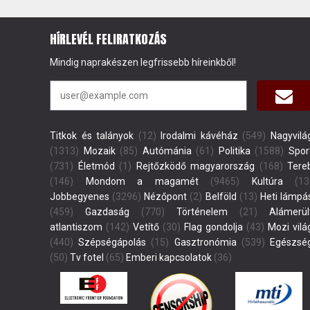
HÍRLEVÉL FELIRATKOZÁS
Mindig naprakészen legfrissebb híreinkből!
Titkok és talányok
(12)
Irodalmi kávéház
(549)
Nagyvilá
(1313)
Mozaik
(85)
Autómánia
(61)
Politika
(1588)
Spor
(731)
Életmód
(1)
Rejtőzködő magyarország
(168)
Tere
(146)
Mondom a magamét
(9465)
Kultúra
(13
Jobbegyenes
(3296)
Nézőpont
(2)
Belföld
(13)
Heti lámpá
(459)
Gazdaság
(770)
Történelem
(21)
Alámerül
atlantiszom
(142)
Vetítő
(30)
Flag gondolja
(43)
Mozi vilá
(440)
Szépségápolás
(15)
Gasztronómia
(539)
Egészsé
(50)
Tv fotel
(65)
Emberi kapcsolatok
(36)