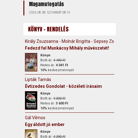
Magamutogatás
2026.08.08. SZOMBAT 08:15
KÖNYV - RENDELÉS
Király Zsuzsanna - Molnár Brigitta - Sepsey Zsófia
Fedezd fel Munkácsy Mihály művészetét!
Könyv
Bolti ár:
4 490 Ft
Netes ár:
4 041 Ft
10%
kedvezménnyel
Lipták Tamás
Évtizedes Gondolat - közéleti írásaim
Könyv
Bolti ár:
4 000 Ft
Netes ár:
3 600 Ft
10%
kedvezménnyel
Gál Vilmos
Egy áldott jó ember
Könyv
Bolti ár:
4 390 Ft