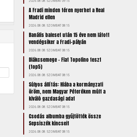
2026.08.08. SZOMBAT 09:15
A Fradi minden téren nyerhet a Real
Madrid ellen
2026.08.08. SZOMBAT 08:15
Banális baleset után 15 éve nem látott
vendégsiker a Fradi-pályán
2026.08.08. SZOMBAT 08:15
Diákcsemege – Fiat Topolino teszt
(top5)
2026.08.08. SZOMBAT 08:15
Súlyos állítás: Hiába a kormányzati
öröm, nem Magyar Péteréken múlt a
kiváló gazdasági adat
2026.08.08. SZOMBAT 08:15
Csodás albumba gyűjtötték össze
Sepsiszék kincseit
2026.08.08. SZOMBAT 08:15