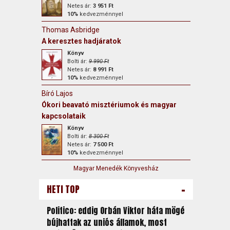
Netes ár:
3 951 Ft
10%
kedvezménnyel
Thomas Asbridge
A keresztes hadjáratok
Könyv
Bolti ár:
9 990 Ft
Netes ár:
8 991 Ft
10%
kedvezménnyel
Bíró Lajos
Ókori beavató misztériumok és magyar
kapcsolataik
Könyv
Bolti ár:
8 300 Ft
Netes ár:
7 500 Ft
10%
kedvezménnyel
Magyar Menedék Könyvesház
-
HETI TOP
Politico: eddig Orbán Viktor háta mögé
bújhattak az uniós államok, most