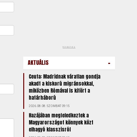
hirdetés
-
AKTUÁLIS
Ceuta: Madridnak váratlan gondja
akadt a kiskorú migránsokkal,
miközben Rómával is kitört a
határháború
2026.08.08. SZOMBAT 09:15
Hazájában megfeledkeztek a
Magyarországot könnyek közt
elhagyó klasszisról