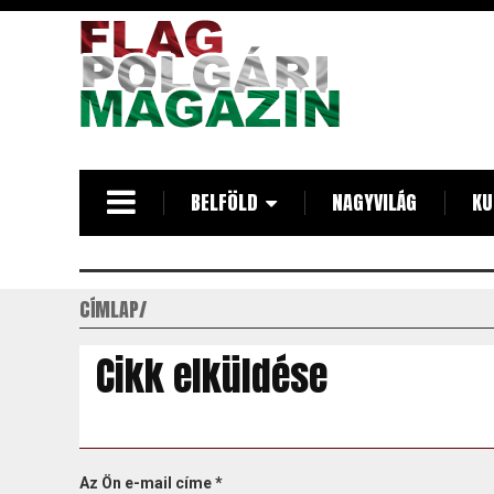
Ugrás
a
tartalomra
BELFÖLD
NAGYVILÁG
KU
CÍMLAP
Cikk elküldése
Az Ön e-mail címe
*