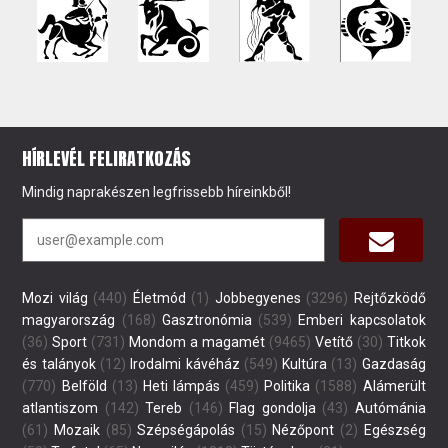
HÍRLEVÉL FELIRATKOZÁS
Mindig naprakészen legfrissebb híreinkből!
Mozi világ
(440)
Életmód
(1)
Jobbegyenes
(3296)
Rejtőzködő
magyarország
(168)
Gasztronómia
(539)
Emberi kapcsolatok
(36)
Sport
(731)
Mondom a magamét
(9465)
Vetítő
(30)
Titkok
és talányok
(12)
Irodalmi kávéház
(549)
Kultúra
(13)
Gazdaság
(770)
Belföld
(13)
Heti lámpás
(459)
Politika
(1588)
Alámerült
atlantiszom
(142)
Tereb
(146)
Flag gondolja
(43)
Autómánia
(61)
Mozaik
(85)
Szépségápolás
(15)
Nézőpont
(2)
Egészség