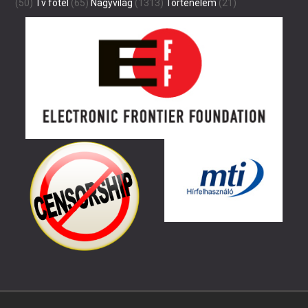
(50)
Tv fotel
(65)
Nagyvilág
(1313)
Történelem
(21)