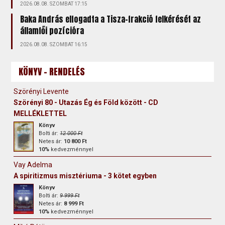
2026.08.08. SZOMBAT 17:15
Baka András elfogadta a Tisza-frakció felkérését az
államfői pozícióra
2026.08.08. SZOMBAT 16:15
KÖNYV - RENDELÉS
Szörényi Levente
Szörényi 80 - Utazás Ég és Föld között - CD
MELLÉKLETTEL
Könyv
Bolti ár:
12 000 Ft
Netes ár:
10 800 Ft
10%
kedvezménnyel
Vay Adelma
A spiritizmus misztériuma - 3 kötet egyben
Könyv
Bolti ár:
9 999 Ft
Netes ár:
8 999 Ft
10%
kedvezménnyel