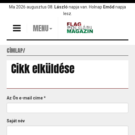
Ugrás
Ma 2026 augusztus 08.
László
napja van. Holnap
Emőd
napja
a
lesz.
tartalomra
MENU
CÍMLAP
Cikk elküldése
Az Ön e-mail címe
*
Saját név