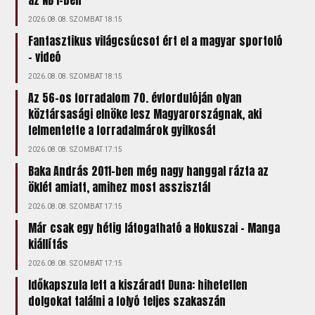
az NB I-ben
2026.08.08. SZOMBAT 18:15
Fantasztikus világcsúcsot ért el a magyar sportoló
- videó
2026.08.08. SZOMBAT 18:15
Az 56-os forradalom 70. évfordulóján olyan
köztársasági elnöke lesz Magyarországnak, aki
felmentette a forradalmárok gyilkosát
2026.08.08. SZOMBAT 17:15
Baka András 2011-ben még nagy hanggal rázta az
öklét amiatt, amihez most asszisztál
2026.08.08. SZOMBAT 17:15
Már csak egy hétig látogatható a Hokuszai – Manga
kiállítás
2026.08.08. SZOMBAT 17:15
Időkapszula lett a kiszáradt Duna: hihetetlen
dolgokat találni a folyó teljes szakaszán