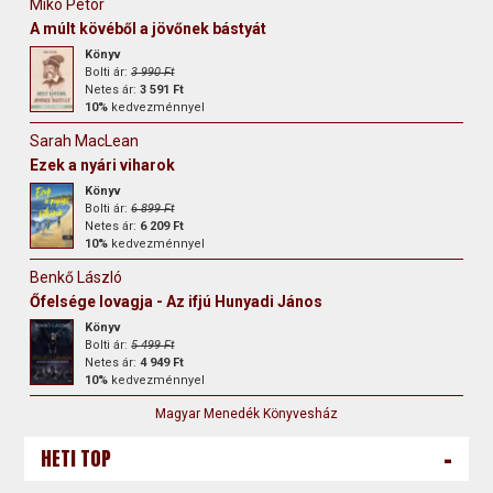
Mikó Pétör
A múlt kövéből a jövőnek bástyát
Könyv
Bolti ár:
3 990 Ft
Netes ár:
3 591 Ft
10%
kedvezménnyel
Sarah MacLean
Ezek a nyári viharok
Könyv
Bolti ár:
6 899 Ft
Netes ár:
6 209 Ft
10%
kedvezménnyel
Benkő László
Őfelsége lovagja - Az ifjú Hunyadi János
Könyv
Bolti ár:
5 499 Ft
Netes ár:
4 949 Ft
10%
kedvezménnyel
Magyar Menedék Könyvesház
-
HETI TOP