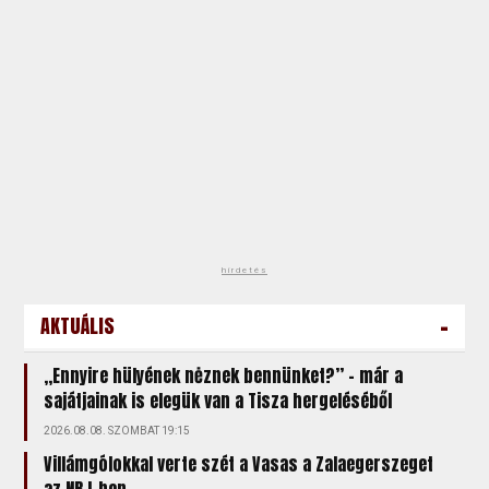
hirdetés
-
AKTUÁLIS
„Ennyire hülyének nėznek bennünket?” – már a
sajátjainak is elegük van a Tisza hergeléséből
2026.08.08. SZOMBAT 19:15
Villámgólokkal verte szét a Vasas a Zalaegerszeget