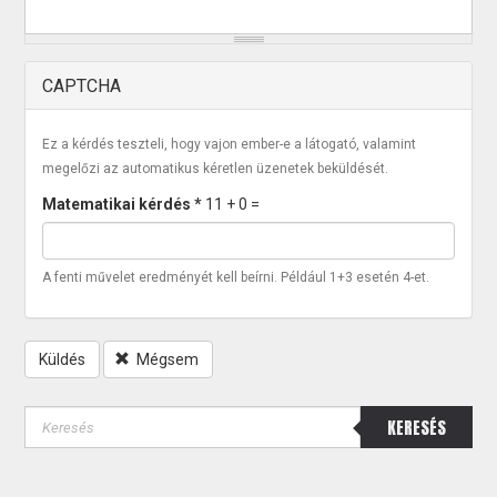
CAPTCHA
Ez a kérdés teszteli, hogy vajon ember-e a látogató, valamint
megelőzi az automatikus kéretlen üzenetek beküldését.
Matematikai kérdés
*
11 + 0 =
A fenti művelet eredményét kell beírni. Például 1+3 esetén 4-et.
Küldés
Mégsem
KERESÉS