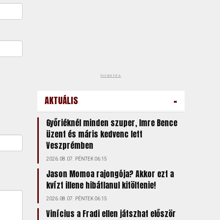
hirdetés
-
AKTUÁLIS
Győriéknél minden szuper, Imre Bence
üzent és máris kedvenc lett
Veszprémben
2026.08.07. PÉNTEK 06:15
Jason Momoa rajongója? Akkor ezt a
kvízt illene hibátlanul kitöltenie!
2026.08.07. PÉNTEK 06:15
Vinícius a Fradi ellen játszhat először