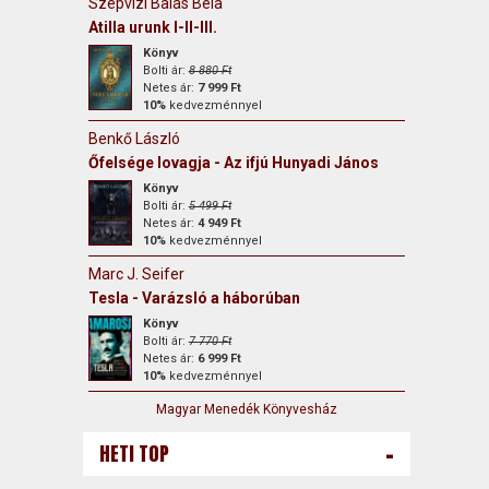
Szépvizi Balás Béla
Atilla urunk I-II-III.
Könyv
Bolti ár:
8 880 Ft
Netes ár:
7 999 Ft
10%
kedvezménnyel
Benkő László
Őfelsége lovagja - Az ifjú Hunyadi János
Könyv
Bolti ár:
5 499 Ft
Netes ár:
4 949 Ft
10%
kedvezménnyel
Marc J. Seifer
Tesla - Varázsló a háborúban
Könyv
Bolti ár:
7 770 Ft
Netes ár:
6 999 Ft
10%
kedvezménnyel
Magyar Menedék Könyvesház
-
HETI TOP