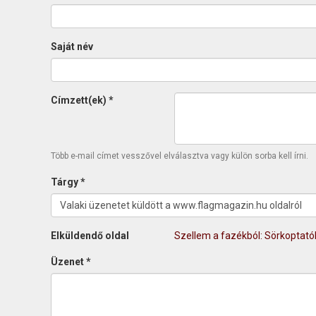
Saját név
Címzett(ek)
*
Több e-mail címet vesszővel elválasztva vagy külön sorba kell írni.
Tárgy
*
Elküldendő oldal
Szellem a fazékból: Sörkoptató
Üzenet
*