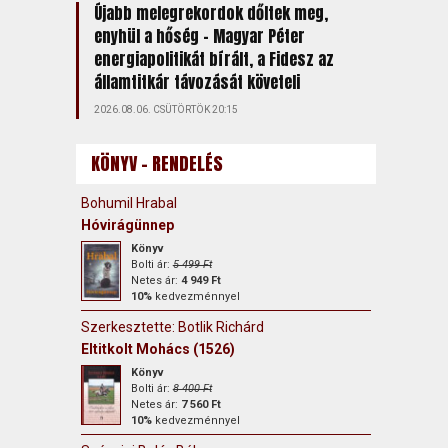
Újabb melegrekordok dőltek meg,
enyhül a hőség – Magyar Péter
energiapolitikát bírált, a Fidesz az
államtitkár távozását követeli
2026.08.06. CSÜTÖRTÖK 20:15
KÖNYV - RENDELÉS
Bohumil Hrabal
Hóvirágünnep
Könyv
Bolti ár:
5 499 Ft
Netes ár:
4 949 Ft
10%
kedvezménnyel
Szerkesztette: Botlik Richárd
Eltitkolt Mohács (1526)
Könyv
Bolti ár:
8 400 Ft
Netes ár:
7 560 Ft
10%
kedvezménnyel