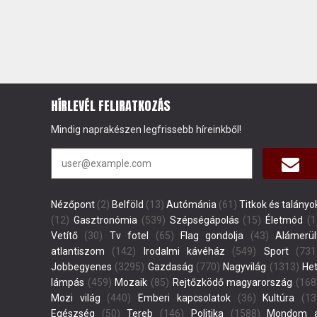
HÍRLEVÉL FELIRATKOZÁS
Mindig naprakészen legfrissebb híreinkből!
Nézőpont
(2)
Belföld
(13)
Autómánia
(61)
Titkok és talányo
(12)
Gasztronómia
(539)
Szépségápolás
(15)
Életmód
(1
Vetítő
(30)
Tv fotel
(65)
Flag gondolja
(43)
Alámerül
atlantiszom
(142)
Irodalmi kávéház
(549)
Sport
(731
Jobbegyenes
(3295)
Gazdaság
(770)
Nagyvilág
(1313)
Het
lámpás
(459)
Mozaik
(85)
Rejtőzködő magyarország
(168
Mozi világ
(440)
Emberi kapcsolatok
(36)
Kultúra
(13
Egészség
(50)
Tereb
(146)
Politika
(1588)
Mondom 