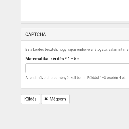
CAPTCHA
Ez a kérdés teszteli, hogy vajon ember-e a látogató, valamint m
Matematikai kérdés
*
1 + 5 =
A fenti művelet eredményét kell beírni. Például 1+3 esetén 4-et.
Küldés
Mégsem