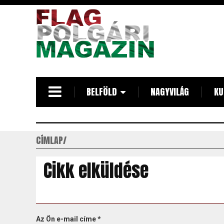
Ugrás
a
tartalomra
BELFÖLD
NAGYVILÁG
KU
CÍMLAP
Cikk elküldése
Az Ön e-mail címe
*