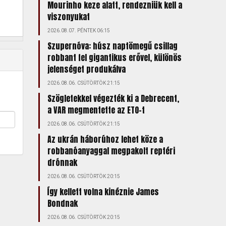
Mourinho keze alatt, rendezniük kell a
viszonyukat
2026.08.07. PÉNTEK 06:15
Szupernóva: húsz naptömegű csillag
robbant fel gigantikus erővel, különös
jelenséget produkálva
2026.08.06. CSÜTÖRTÖK 21:15
Szögletekkel végezték ki a Debrecent,
a VAR megmentette az ETO-t
2026.08.06. CSÜTÖRTÖK 21:15
Az ukrán háborúhoz lehet köze a
robbanóanyaggal megpakolt reptéri
drónnak
2026.08.06. CSÜTÖRTÖK 20:15
Így kellett volna kinéznie James
Bondnak
2026.08.06. CSÜTÖRTÖK 20:15