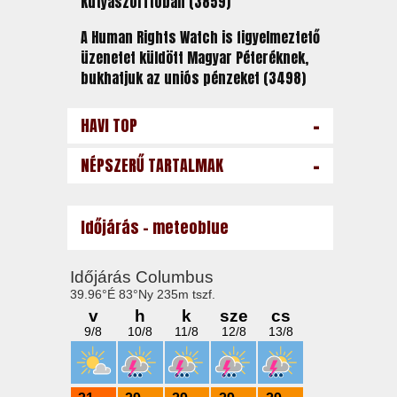
Kutyaszorítóban (3859)
A Human Rights Watch is figyelmeztető
üzenetet küldött Magyar Péteréknek,
bukhatjuk az uniós pénzeket (3498)
-
HAVI TOP
-
NÉPSZERŰ TARTALMAK
Időjárás - meteoblue