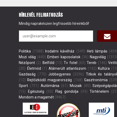
HÍRLEVÉL FELIRATKOZÁS
Mindig naprakészen legfrissebb híreinkből!
Politika
(1588)
Irodalmi kávéház
(549)
Heti lámpás
(459
Mozi világ
(440)
Emberi kapcsolatok
(36)
Nagyvilág
(1313
Nézőpont
(2)
Belföld
(13)
Tv fotel
(65)
Tereb
(146)
Vetít
(30)
Életmód
(1)
Alámerült atlantiszom
(142)
Kultúra
(13
Gazdaság
(770)
Jobbegyenes
(3296)
Titkok és talányo
(12)
Rejtőzködő magyarország
(168)
Gasztronómia
(539
Sport
(731)
Autómánia
(61)
Mozaik
(85)
Szépségápolá
(15)
Egészség
(50)
Flag gondolja
(43)
Történelem
(21
Mondom a magamét
(9467)