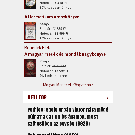
Netes ár:
5 310 Ft
10%
kedvezménnyel
A Hermetikum aranykönyve
Könyv
Bolti ár:
13 330 Ft
Netes ár:
11 999 Ft
10%
kedvezménnyel
Benedek Elek
A magyar mesék és mondák nagykönyve
Könyv
Bolti ár:
16 500 Ft
Netes ár:
14 999 Ft
9%
kedvezménnyel
Magyar Menedék Könyvesház
-
HETI TOP
Politico: eddig Orbán Viktor háta mögé
bújhattak az uniós államok, most
szétesőben az egység (8928)