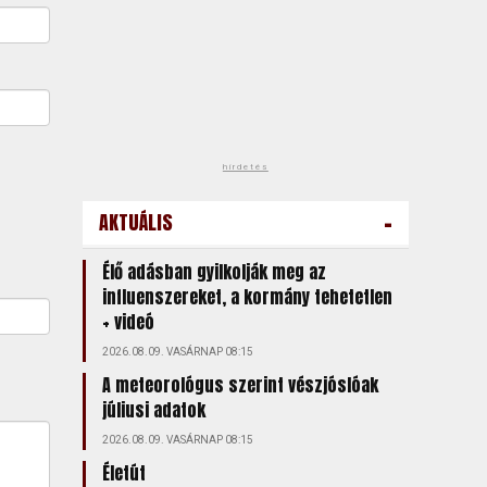
hirdetés
-
AKTUÁLIS
Élő adásban gyilkolják meg az
influenszereket, a kormány tehetetlen
+ videó
2026.08.09. VASÁRNAP 08:15
A meteorológus szerint vészjóslóak
júliusi adatok
2026.08.09. VASÁRNAP 08:15
Életút