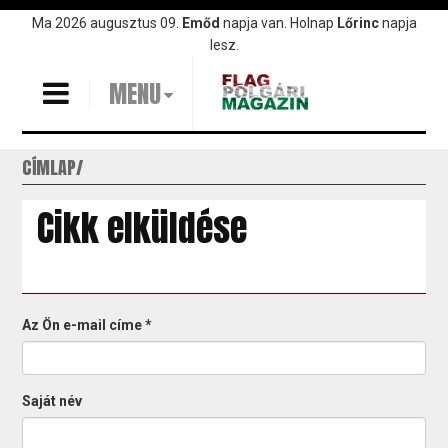
Ugrás
Ma 2026 augusztus 09.
Emőd
napja van. Holnap
Lőrinc
napja
a
lesz.
tartalomra
MENU
CÍMLAP
Cikk elküldése
Az Ön e-mail címe
*
Saját név