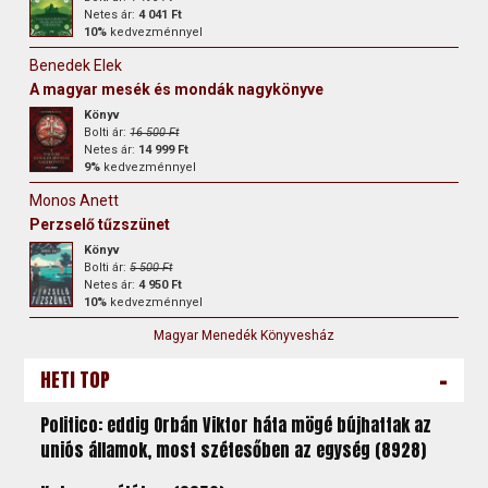
Netes ár:
4 041 Ft
10%
kedvezménnyel
Benedek Elek
A magyar mesék és mondák nagykönyve
Könyv
Bolti ár:
16 500 Ft
Netes ár:
14 999 Ft
9%
kedvezménnyel
Monos Anett
Perzselő tűzszünet
Könyv
Bolti ár:
5 500 Ft
Netes ár:
4 950 Ft
10%
kedvezménnyel
Magyar Menedék Könyvesház
-
HETI TOP
Politico: eddig Orbán Viktor háta mögé bújhattak az
uniós államok, most szétesőben az egység (8928)