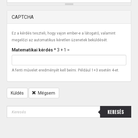
CAPTCHA
Ez a kérdés teszteli, hogy vajon ember-e a látogató, valamint
megelőzi az automatikus kéretlen üzenetek beküldését.
Matematikai kérdés
*
3 + 1 =
A fenti művelet eredményét kell beírni. Például 1+3 esetén 4-et.
Küldés
Mégsem
KERESÉS