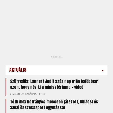
hirdetés
-
AKTUÁLIS
Szürreális: Lannert Judit száz nap után ledöbbent
azon, hogy néz ki a minisztériuma + videó
2026.08.09. VASÁRNAP 11:15
Tóth Alex botrányos meccsen játszott, Gulácsi és
Sallai összecsapott egymással