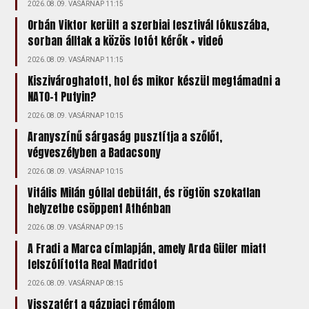
2026.08.09. VASÁRNAP 11:15
Orbán Viktor került a szerbiai fesztivál fókuszába,
sorban álltak a közös fotót kérők + videó
2026.08.09. VASÁRNAP 11:15
Kiszivároghatott, hol és mikor készül megtámadni a
NATO-t Putyin?
2026.08.09. VASÁRNAP 10:15
Aranyszínű sárgaság pusztítja a szőlőt,
végveszélyben a Badacsony
2026.08.09. VASÁRNAP 10:15
Vitális Milán góllal debütált, és rögtön szokatlan
helyzetbe csöppent Athénban
2026.08.09. VASÁRNAP 09:15
A Fradi a Marca címlapján, amely Arda Güler miatt
felszólította Real Madridot
2026.08.09. VASÁRNAP 08:15
Visszatért a gázpiaci rémálom