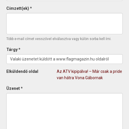
Címzett(ek)
*
Több e-mail címet vesszővel elválasztva vagy külön sorba kell írni.
Tárgy
*
Elküldendő oldal
Az ATV kipipálva! – Már csak a pride
van hátra Vona Gábornak
Üzenet
*