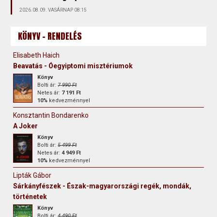
2026.08.09. VASÁRNAP 08:15
KÖNYV - RENDELÉS
Elisabeth Haich
Beavatás - Óegyiptomi misztériumok
Könyv
Bolti ár:
7 990 Ft
Netes ár:
7 191 Ft
10%
kedvezménnyel
Konsztantin Bondarenko
A Joker
Könyv
Bolti ár:
5 499 Ft
Netes ár:
4 949 Ft
10%
kedvezménnyel
Lipták Gábor
Sárkányfészek - Észak-magyarországi regék, mondák,
történetek
Könyv
Bolti ár:
4 490 Ft