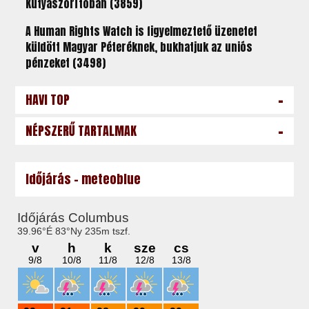
Kutyaszorítóban (3859)
A Human Rights Watch is figyelmeztető üzenetet
küldött Magyar Péteréknek, bukhatjuk az uniós
pénzeket (3498)
-
HAVI TOP
-
NÉPSZERŰ TARTALMAK
Időjárás - meteoblue