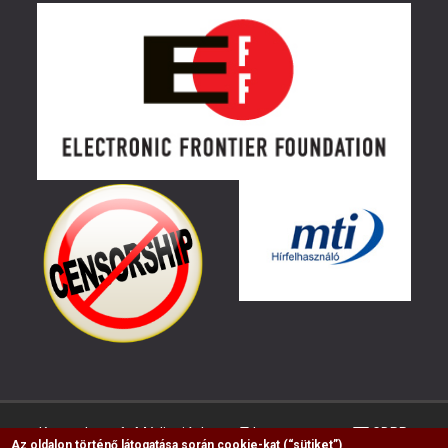
Kapcsolat
Médiaajánlat
Impresszum
GDPR
Az oldalon történő látogatása során cookie-kat (“sütiket”)