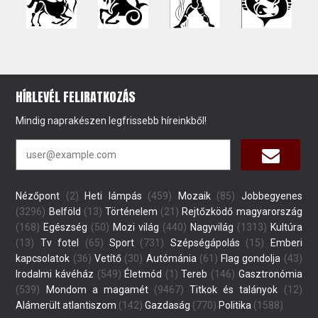
HÍRLEVÉL FELIRATKOZÁS
Mindig naprakészen legfrissebb híreinkből!
Nézőpont
(2)
Heti lámpás
(459)
Mozaik
(85)
Jobbegyenes
(3296)
Belföld
(13)
Történelem
(21)
Rejtőzködő magyarország
(168)
Egészség
(50)
Mozi világ
(440)
Nagyvilág
(1313)
Kultúra
(13)
Tv fotel
(65)
Sport
(731)
Szépségápolás
(15)
Emberi
kapcsolatok
(36)
Vetítő
(30)
Autómánia
(61)
Flag gondolja
(43)
Irodalmi kávéház
(549)
Életmód
(1)
Tereb
(146)
Gasztronómia
(539)
Mondom a magamét
(9467)
Titkok és talányok
(12)
Alámerült atlantiszom
(142)
Gazdaság
(770)
Politika
(1588)