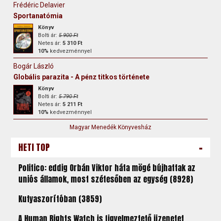
Frédéric Delavier
Sportanatómia
Könyv
Bolti ár:
5 900 Ft
Netes ár:
5 310 Ft
10%
kedvezménnyel
Bogár László
Globális parazita - A pénz titkos története
Könyv
Bolti ár:
5 790 Ft
Netes ár:
5 211 Ft
10%
kedvezménnyel
Magyar Menedék Könyvesház
-
HETI TOP
Politico: eddig Orbán Viktor háta mögé bújhattak az
uniós államok, most szétesőben az egység (8928)
Kutyaszorítóban (3859)
A Human Rights Watch is figyelmeztető üzenetet