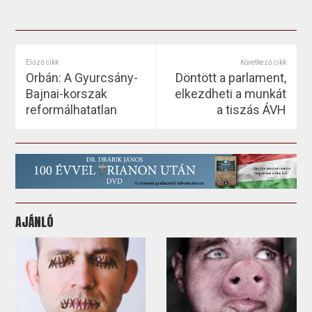
Előző cikk
Következő cikk
Orbán: A Gyurcsány-
Döntött a parlament,
Bajnai-korszak
elkezdheti a munkát
reformálhatatlan
a tiszás ÁVH
AJÁNLÓ