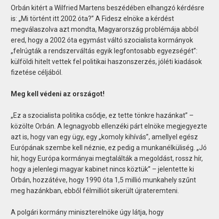
Orbán kitért a Wilfried Martens beszédében elhangzó kérdésre
is: „Mi történt itt 2002 óta?” A Fidesz elnöke a kérdést
megválaszolva azt mondta, Magyarország problémája abból
ered, hogy a 2002 óta egymást váltó szocialista kormányok
„felrúgták a rendszerváltás egyik legfontosabb egyezségét”:
külföldi hitelt vettek fel politikai haszonszerzés, jóléti kiadások
fizetése céljából.
Meg kell védeni az országot!
„Ez a szocialista politika csődje, ez tette tönkre hazánkat” –
közölte Orbán. A legnagyobb ellenzéki párt elnöke megjegyezte
azt is, hogy van egy ügy, egy „komoly kihívás”, amellyel egész
Európának szembe kell néznie, ez pedig a munkanélküliség. „Jó
hír, hogy Európa kormányai megtalálták a megoldást, rossz hír,
hogy a jelenlegi magyar kabinet nincs köztük” – jelentette ki
Orbán, hozzátéve, hogy 1990 óta 1,5 millió munkahely szűnt
meg hazánkban, ebből félmilliót sikerült újrateremteni.
A polgári kormány miniszterelnöke úgy látja, hogy