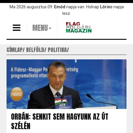
Ugrás
Ma 2026 augusztus 09.
Emőd
napja van. Holnap
Lőrinc
napja
a
lesz.
tartalomra
MENU
CÍMLAP
BELFÖLD
POLITIKA
ORBÁN: SENKIT SEM HAGYUNK AZ ÚT
SZÉLÉN