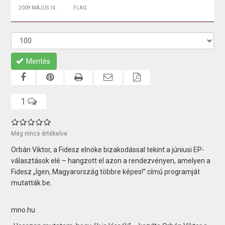
2009 MÁJUS 14.
FLAG
Mentés
1
Még nincs értékelve
Orbán Viktor, a Fidesz elnöke bizakodással tekint a júniusi EP-
választások elé – hangzott el azon a rendezvényen, amelyen a
Fidesz „Igen, Magyarország többre képes!” című programját
mutatták be.
mno.hu