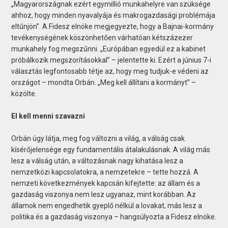
„Magyarországnak ezért egymillió munkahelyre van szüksége
ahhoz, hogy minden nyavalyája és makrogazdasági problémája
eltűnjön”. A Fidesz elnöke megjegyezte, hogy a Bajnai-kormány
tevékenységének köszönhetően várhatóan kétszázezer
munkahely fog megszűnni. „Európában egyedül ez a kabinet
próbálkozik megszorításokkal” – jelentette ki. Ezért a június 7-i
választás legfontosabb tétje az, hogy meg tudjuk-e védeni az
országot – mondta Orbán. „Meg kell állítani a kormányt” –
közölte.
El kell menni szavazni
Orbán úgy látja, meg fog változni a világ, a válság csak
kísérőjelensége egy fundamentális átalakulásnak. A világ más
lesz a válság után, a változásnak nagy kihatása lesz a
nemzetközi kapcsolatokra, a nemzetekre – tette hozzá. A
nemzeti következmények kapcsán kifejtette: az állam és a
gazdaság viszonya nem lesz ugyanaz, mint korábban. Az
államok nem engedhetik gyeplő nélkül a lovakat, más lesz a
politika és a gazdaság viszonya – hangsúlyozta a Fidesz elnöke.