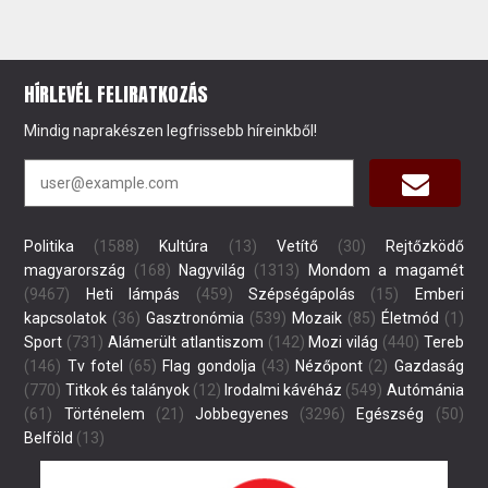
HÍRLEVÉL FELIRATKOZÁS
Mindig naprakészen legfrissebb híreinkből!
Politika
(1588)
Kultúra
(13)
Vetítő
(30)
Rejtőzködő
magyarország
(168)
Nagyvilág
(1313)
Mondom a magamét
(9467)
Heti lámpás
(459)
Szépségápolás
(15)
Emberi
kapcsolatok
(36)
Gasztronómia
(539)
Mozaik
(85)
Életmód
(1)
Sport
(731)
Alámerült atlantiszom
(142)
Mozi világ
(440)
Tereb
(146)
Tv fotel
(65)
Flag gondolja
(43)
Nézőpont
(2)
Gazdaság
(770)
Titkok és talányok
(12)
Irodalmi kávéház
(549)
Autómánia
(61)
Történelem
(21)
Jobbegyenes
(3296)
Egészség
(50)
Belföld
(13)