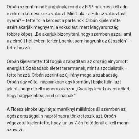
Orbán szerint mind Európának, mind az EPP-nek meg kell adni
ezekre a kérdésekre a választ. Miért akar a Fidesz választást
nyerni? – tette föl a kérdést a pártelnök. Orbán kijelentette:
azért akarják megnyerni a voksolást, mert Magyarország
többre képes. „Be akarjuk bizonyítani, hogy szemben azzal, ami
az elmúlt hét évben történt, senkit sem hagyunk az út szélén” –
tette hozzá.
Orbán kijelentette: föl fogják szabadítani az ország elnyomott
energiáit. Szabadabb életet teremtenek, mint a szocialisták –
tette hozzá. Orbán szerint az új irány maga a szabadság.
Orbán úgy vélte, napjainkban egy kormányt bojkottálni azt
jelenti, hogy el kell menni szavazni. „Csak így lehet rávenni őket,
hogy hagyják abba, amit csinálnak.”
A Fidesz elnöke úgy látja: maréknyi milliárdos áll szemben az
egész országgal, s napról napra tönkreteszik azt. Orbán
végezetül kijelentette, hogy június 7-én feltétlenül el kell menni
szavazni.