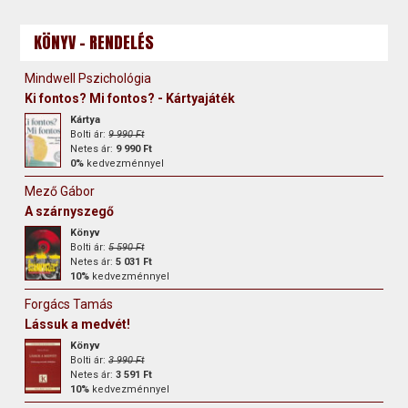
KÖNYV - RENDELÉS
Mindwell Pszichológia
Ki fontos? Mi fontos? - Kártyajáték
Kártya
Bolti ár:
9 990 Ft
Netes ár:
9 990 Ft
0%
kedvezménnyel
Mező Gábor
A szárnyszegő
Könyv
Bolti ár:
5 590 Ft
Netes ár:
5 031 Ft
10%
kedvezménnyel
Forgács Tamás
Lássuk a medvét!
Könyv
Bolti ár:
3 990 Ft
Netes ár:
3 591 Ft
10%
kedvezménnyel