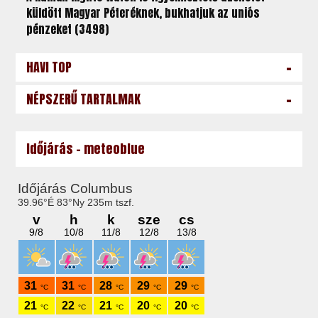
küldött Magyar Péteréknek, bukhatjuk az uniós
pénzeket (3498)
-
HAVI TOP
-
NÉPSZERŰ TARTALMAK
Időjárás - meteoblue