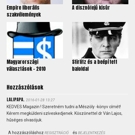
Empire liberális
A disznófejű kisúr
szakvélemények
Magyarországi
Stirlitz és a beépített
választások – 2010
baloldal
Hozzászólások
LALIPAPA.
2016-01-28 13:27
KEDVES Magazin ! Szeretném tudni a Mészöly -könyv címét!
Kérem megküldeni szíveskedjenek. Köszönettel dr Ván Lajos,
hűséges olvasójuk.
A hozzászóláshoz
és
REGISZTRÁCIÓ
BEJELENTKEZÉS