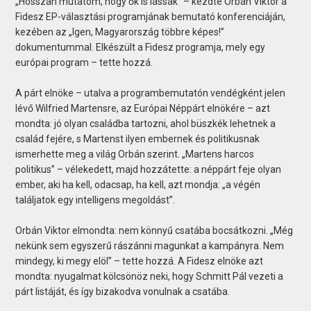
„Hosszan mutatom, hogy ők is lássák” – kezdte Orbán Viktor a
Fidesz EP-választási programjának bemutató konferenciáján,
kezében az „Igen, Magyarország többre képes!”
dokumentummal. Elkészült a Fidesz programja, mely egy
európai program – tette hozzá.
A párt elnöke – utalva a programbemutatón vendégként jelen
lévő Wilfried Martensre, az Európai Néppárt elnökére – azt
mondta: jó olyan családba tartozni, ahol büszkék lehetnek a
család fejére, s Martenst ilyen embernek és politikusnak
ismerhette meg a világ Orbán szerint. „Martens harcos
politikus” – vélekedett, majd hozzátette: a néppárt feje olyan
ember, aki ha kell, odacsap, ha kell, azt mondja: „a végén
találjatok egy intelligens megoldást”.
Orbán Viktor elmondta: nem könnyű csatába bocsátkozni. „Még
nekünk sem egyszerű rászánni magunkat a kampányra. Nem
mindegy, ki megy elöl” – tette hozzá. A Fidesz elnöke azt
mondta: nyugalmat kölcsönöz neki, hogy Schmitt Pál vezeti a
párt listáját, és így bizakodva vonulnak a csatába.