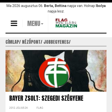
Ugrás
Ma 2026 augusztus 06.
Berta, Bettina
napja van. Holnap
Ibolya
a
napja lesz.
tartalomra
MENU
CÍMLAP
NÉZŐPONT
JOBBEGYENES
BAYER ZSOLT: SZEGEDI SZÉGYENE
2012 JÚLIUS 24.
FLAG