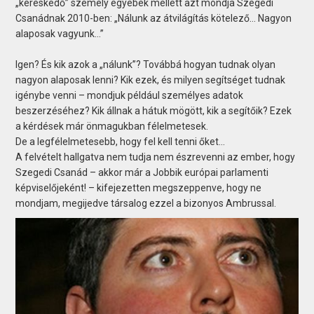
„kereskedő” személy egyebek mellett azt mondja Szegedi
Csanádnak 2010-ben: „Nálunk az átvilágítás kötelező… Nagyon
alaposak vagyunk…”
Igen? És kik azok a „nálunk”? Továbbá hogyan tudnak olyan
nagyon alaposak lenni? Kik ezek, és milyen segítséget tudnak
igénybe venni – mondjuk például személyes adatok
beszerzéséhez? Kik állnak a hátuk mögött, kik a segítőik? Ezek
a kérdések már önmagukban félelmetesek.
De a legfélelmetesebb, hogy fel kell tenni őket…
A felvételt hallgatva nem tudja nem észrevenni az ember, hogy
Szegedi Csanád – akkor már a Jobbik európai parlamenti
képviselőjeként! – kifejezetten megszeppenve, hogy ne
mondjam, megijedve társalog ezzel a bizonyos Ambrussal.