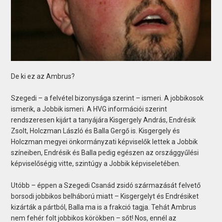
De ki ez az Ambrus?
Szegedi – a felvétel bizonysága szerint – ismeri. A jobbikosok
ismerik, a Jobbik ismeri. A HVG információi szerint
rendszeresen kijárt a tanyájára Kisgergely András, Endrésik
Zsolt, Holczman László és Balla Gergő is. Kisgergely és
Holczman megyei önkormányzati képviselők lettek a Jobbik
színeiben, Endrésik és Balla pedig egészen az országgyűlési
képviselőségig vitte, szintúgy a Jobbik képviseletében.
Utóbb – éppen a Szegedi Csanád zsidó származását felvető
borsodi jobbikos belháború miatt – Kisgergelyt és Endrésiket
kizárták a pártból, Balla ma is a frakció tagja. Tehát Ambrus
nem fehér folt jobbikos körökben – sőt! Nos, ennél az