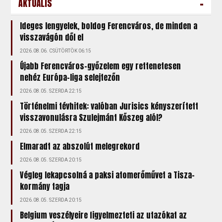
-
AKTUÁLIS
Ideges lengyelek, boldog Ferencváros, de minden a
visszavágón dől el
2026.08.06. CSÜTÖRTÖK 06:15
Újabb Ferencváros-győzelem egy rettenetesen
nehéz Európa-liga selejtezőn
2026.08.05. SZERDA 22:15
Történelmi tévhitek: valóban Jurisics kényszerített
visszavonulásra Szulejmánt Kőszeg alól?
2026.08.05. SZERDA 22:15
Elmaradt az abszolút melegrekord
2026.08.05. SZERDA 20:15
Végleg lekapcsolná a paksi atomerőművet a Tisza-
kormány tagja
2026.08.05. SZERDA 20:15
Belgium veszélyeire figyelmezteti az utazókat az