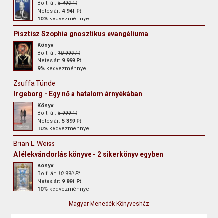
Bolti ár:
5 490 Ft
Netes ár:
4 941 Ft
10%
kedvezménnyel
Pisztisz Szophia gnosztikus evangéliuma
Könyv
Bolti ár:
10 999 Ft
Netes ár:
9 999 Ft
9%
kedvezménnyel
Zsuffa Tünde
Ingeborg - Egy nő a hatalom árnyékában
Könyv
Bolti ár:
5 999 Ft
Netes ár:
5 399 Ft
10%
kedvezménnyel
Brian L. Weiss
A lélekvándorlás könyve - 2 sikerkönyv egyben
Könyv
Bolti ár:
10 990 Ft
Netes ár:
9 891 Ft
10%
kedvezménnyel
Magyar Menedék Könyvesház