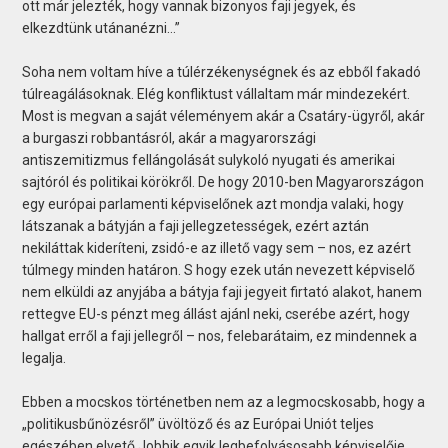
ott már jelezték, hogy vannak bizonyos faji jegyek, és
elkezdtünk utánanézni…”
Soha nem voltam híve a túlérzékenységnek és az ebből fakadó
túlreagálásoknak. Elég konfliktust vállaltam már mindezekért.
Most is megvan a saját véleményem akár a Csatáry-ügyről, akár
a burgaszi robbantásról, akár a magyarországi
antiszemitizmus fellángolását sulykoló nyugati és amerikai
sajtóról és politikai körökről. De hogy 2010-ben Magyarországon
egy európai parlamenti képviselőnek azt mondja valaki, hogy
látszanak a bátyján a faji jellegzetességek, ezért aztán
nekiláttak kideríteni, zsidó-e az illető vagy sem – nos, ez azért
túlmegy minden határon. S hogy ezek után nevezett képviselő
nem elküldi az anyjába a bátyja faji jegyeit firtató alakot, hanem
rettegve EU-s pénzt meg állást ajánl neki, cserébe azért, hogy
hallgat erről a faji jellegről – nos, felebarátaim, ez mindennek a
legalja.
Ebben a mocskos történetben nem az a legmocskosabb, hogy a
„politikusbűnözésről” üvöltöző és az Európai Uniót teljes
egészében elvető Jobbik egyik legbefolyásosabb képviselője