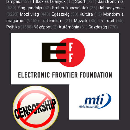
lámpás
(459)
Titkok és talányok
(12)
Sport
(731)
Gasztronómia
(539)
Flag gondolja
(43)
Emberi kapcsolatok
(36)
Jobbegyenes
(3293)
Mozi világ
(440)
Egészség
(50)
Kultúra
(13)
Mondom a
magamét
(9462)
Történelem
(21)
Mozaik
(85)
Tv fotel
(65)
Politika
(1588)
Nézőpont
(2)
Autómánia
(61)
Gazdaság
(770)