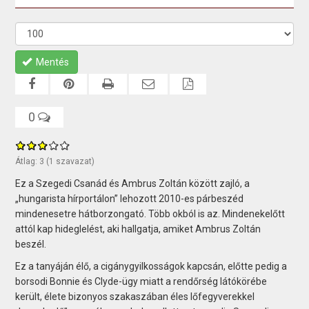
Mentés
0
Átlag:
3
(
1
szavazat)
Ez a Szegedi Csanád és Ambrus Zoltán között zajló, a
„hungarista hírportálon” lehozott 2010-es párbeszéd
mindenesetre hátborzongató. Több okból is az. Mindenekelőtt
attól kap hideglelést, aki hallgatja, amiket Ambrus Zoltán
beszél.
Ez a tanyáján élő, a cigánygyilkosságok kapcsán, előtte pedig a
borsodi Bonnie és Clyde-ügy miatt a rendőrség látókörébe
került, élete bizonyos szakaszában éles lőfegyverekkel