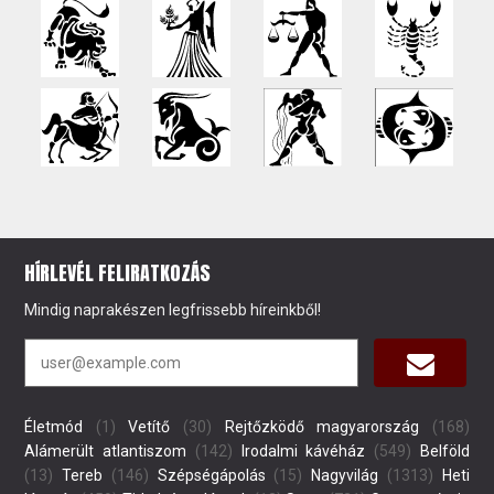
HÍRLEVÉL FELIRATKOZÁS
Mindig naprakészen legfrissebb híreinkből!
Életmód
(1)
Vetítő
(30)
Rejtőzködő magyarország
(168)
Alámerült atlantiszom
(142)
Irodalmi kávéház
(549)
Belföld
(13)
Tereb
(146)
Szépségápolás
(15)
Nagyvilág
(1313)
Heti