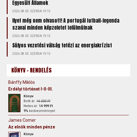
Egyesült Államok
2026.08.05. SZERDA 19:15
Ilyet még nem olvasott! A portugál futball-legenda
szavai minden képzeletet felülmúlnak
2026.08.05. SZERDA 19:15
Súlyos vezetési válság tetézi az energiakrízist
2026.08.05. SZERDA 19:15
KÖNYV - RENDELÉS
Bánffy Miklós
Erdélyi történet I-II-III.
Könyv
Bolti ár:
16 500 Ft
Netes ár:
14 999 Ft
9%
kedvezménnyel
James Comer
Az elnök minden pénze
Könyv