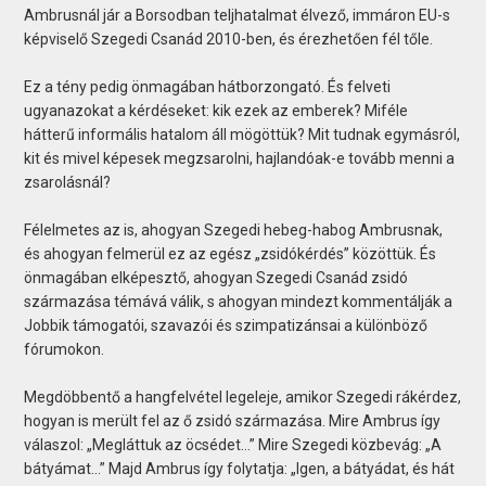
Ambrusnál jár a Borsodban teljhatalmat élvező, immáron EU-s
képviselő Szegedi Csanád 2010-ben, és érezhetően fél tőle.
Ez a tény pedig önmagában hátborzongató. És felveti
ugyanazokat a kérdéseket: kik ezek az emberek? Miféle
hátterű informális hatalom áll mögöttük? Mit tudnak egymásról,
kit és mivel képesek megzsarolni, hajlandóak-e tovább menni a
zsarolásnál?
Félelmetes az is, ahogyan Szegedi hebeg-habog Ambrusnak,
és ahogyan felmerül ez az egész „zsidókérdés” közöttük. És
önmagában elképesztő, ahogyan Szegedi Csanád zsidó
származása témává válik, s ahogyan mindezt kommentálják a
Jobbik támogatói, szavazói és szimpatizánsai a különböző
fórumokon.
Megdöbbentő a hangfelvétel legeleje, amikor Szegedi rákérdez,
hogyan is merült fel az ő zsidó származása. Mire Ambrus így
válaszol: „Megláttuk az öcsédet…” Mire Szegedi közbevág: „A
bátyámat…” Majd Ambrus így folytatja: „Igen, a bátyádat, és hát