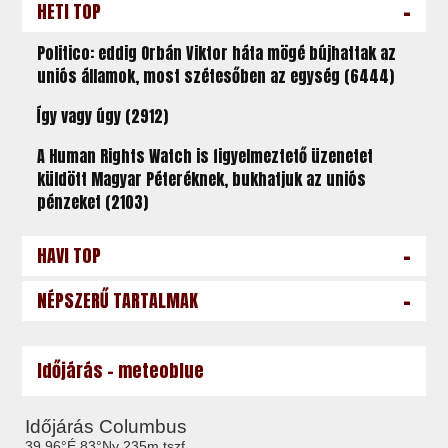
-
HETI TOP
Politico: eddig Orbán Viktor háta mögé bújhattak az
uniós államok, most szétesőben az egység (6444)
Így vagy úgy (2912)
A Human Rights Watch is figyelmeztető üzenetet
küldött Magyar Péteréknek, bukhatjuk az uniós
pénzeket (2103)
-
HAVI TOP
-
NÉPSZERŰ TARTALMAK
Időjárás - meteoblue