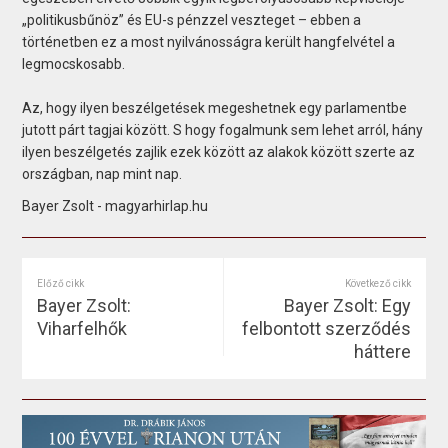
„politikusbűnöz” és EU-s pénzzel veszteget – ebben a
történetben ez a most nyilvánosságra került hangfelvétel a
legmocskosabb.
Az, hogy ilyen beszélgetések megeshetnek egy parlamentbe
jutott párt tagjai között. S hogy fogalmunk sem lehet arról, hány
ilyen beszélgetés zajlik ezek között az alakok között szerte az
országban, nap mint nap.
Bayer Zsolt - magyarhirlap.hu
Előző cikk
Következő cikk
Bayer Zsolt:
Bayer Zsolt: Egy
Viharfelhők
felbontott szerződés
háttere