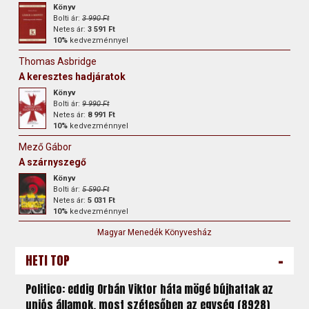
Könyv
Bolti ár:
3 990 Ft
Netes ár:
3 591 Ft
10%
kedvezménnyel
Thomas Asbridge
A keresztes hadjáratok
Könyv
Bolti ár:
9 990 Ft
Netes ár:
8 991 Ft
10%
kedvezménnyel
Mező Gábor
A szárnyszegő
Könyv
Bolti ár:
5 590 Ft
Netes ár:
5 031 Ft
10%
kedvezménnyel
Magyar Menedék Könyvesház
-
HETI TOP
Politico: eddig Orbán Viktor háta mögé bújhattak az
uniós államok, most szétesőben az egység (8928)