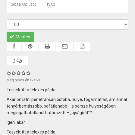
2025 MÁRCIUS 29.
FLAG
Mentés
0
Még nincs értékelve
Tessék: itt a telexes példa.
Akar ön látni penetránsan ostoba, hülye, fogalmatlan, ám annál
tenyérbemászóbb, pofátlanabb – s persze hülyeségében
megingathatatlanul határozott – „újságírót”?
Igen, akar.
Tessék: itt a telexes példa.