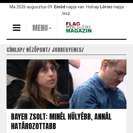
Ugrás
Ma 2026 augusztus 09.
Emőd
napja van. Holnap
Lőrinc
napja
a
lesz.
tartalomra
MENU
CÍMLAP
NÉZŐPONT
JOBBEGYENES
BAYER ZSOLT: MINÉL HÜLYÉBB, ANNÁL
HATÁROZOTTABB