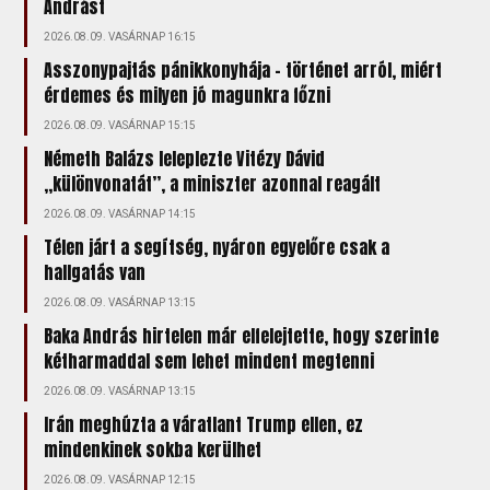
Andrást
2026.08.09. VASÁRNAP 16:15
Asszonypajtás pánikkonyhája – történet arról, miért
érdemes és milyen jó magunkra főzni
2026.08.09. VASÁRNAP 15:15
Németh Balázs leleplezte Vitézy Dávid
„különvonatát”, a miniszter azonnal reagált
2026.08.09. VASÁRNAP 14:15
Télen járt a segítség, nyáron egyelőre csak a
hallgatás van
2026.08.09. VASÁRNAP 13:15
Baka András hirtelen már elfelejtette, hogy szerinte
kétharmaddal sem lehet mindent megtenni
2026.08.09. VASÁRNAP 13:15
Irán meghúzta a váratlant Trump ellen, ez
mindenkinek sokba kerülhet
2026.08.09. VASÁRNAP 12:15