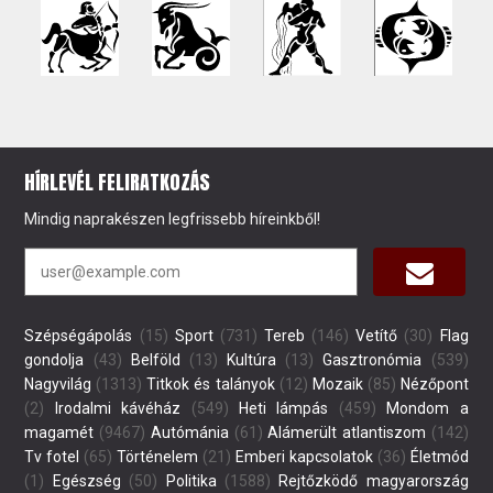
HÍRLEVÉL FELIRATKOZÁS
Mindig naprakészen legfrissebb híreinkből!
Szépségápolás
(15)
Sport
(731)
Tereb
(146)
Vetítő
(30)
Flag
gondolja
(43)
Belföld
(13)
Kultúra
(13)
Gasztronómia
(539)
Nagyvilág
(1313)
Titkok és talányok
(12)
Mozaik
(85)
Nézőpont
(2)
Irodalmi kávéház
(549)
Heti lámpás
(459)
Mondom a
magamét
(9467)
Autómánia
(61)
Alámerült atlantiszom
(142)
Tv fotel
(65)
Történelem
(21)
Emberi kapcsolatok
(36)
Életmód
(1)
Egészség
(50)
Politika
(1588)
Rejtőzködő magyarország