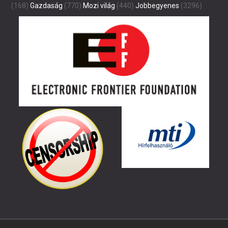
(168)
Gazdaság
(770)
Mozi világ
(440)
Jobbegyenes
(3296)