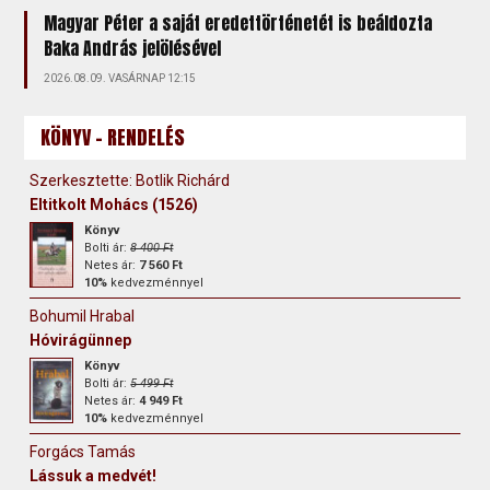
Magyar Péter a saját eredettörténetét is beáldozta
Baka András jelölésével
2026.08.09. VASÁRNAP 12:15
KÖNYV - RENDELÉS
Szerkesztette: Botlik Richárd
Eltitkolt Mohács (1526)
Könyv
Bolti ár:
8 400 Ft
Netes ár:
7 560 Ft
10%
kedvezménnyel
Bohumil Hrabal
Hóvirágünnep
Könyv
Bolti ár:
5 499 Ft
Netes ár:
4 949 Ft
10%
kedvezménnyel
Forgács Tamás
Lássuk a medvét!