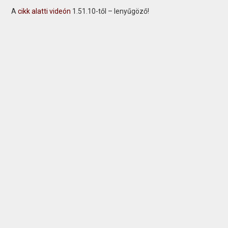
A
cikk alatti videón
1.51.10-től – lenyűgöző!