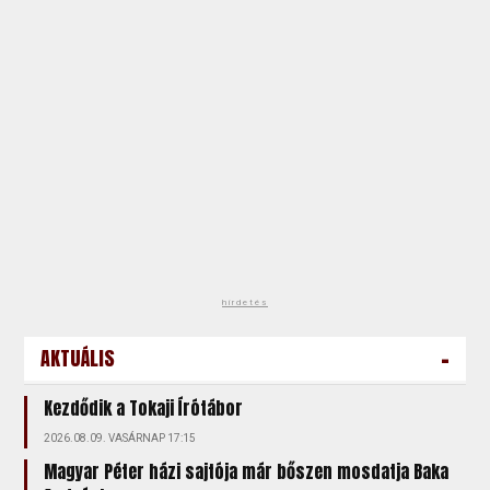
hirdetés
-
AKTUÁLIS
Kezdődik a Tokaji Írótábor
2026.08.09. VASÁRNAP 17:15
Magyar Péter házi sajtója már bőszen mosdatja Baka