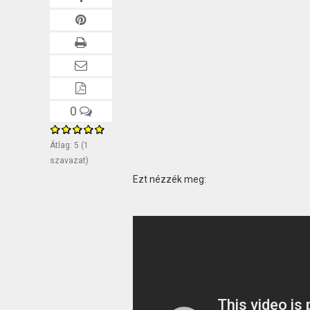
0
Átlag:
5
(
1
szavazat)
Ezt nézzék meg: