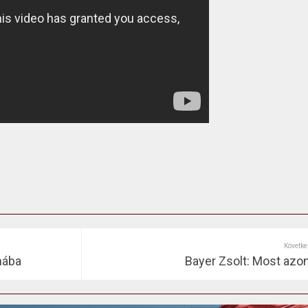
Követke
mába
Bayer Zsolt: Most azon