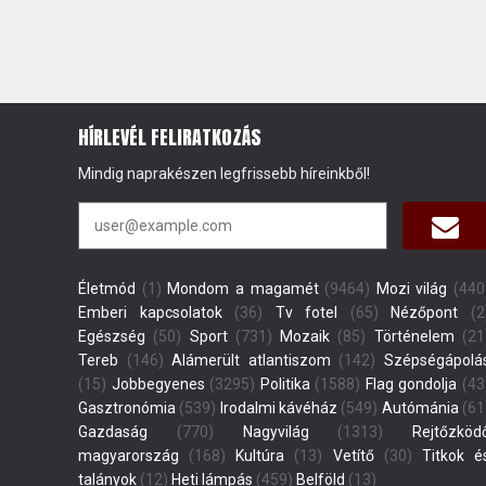
HÍRLEVÉL FELIRATKOZÁS
Mindig naprakészen legfrissebb híreinkből!
Életmód
(1)
Mondom a magamét
(9464)
Mozi világ
(440
Emberi kapcsolatok
(36)
Tv fotel
(65)
Nézőpont
(2
Egészség
(50)
Sport
(731)
Mozaik
(85)
Történelem
(21
Tereb
(146)
Alámerült atlantiszom
(142)
Szépségápolá
(15)
Jobbegyenes
(3295)
Politika
(1588)
Flag gondolja
(43
Gasztronómia
(539)
Irodalmi kávéház
(549)
Autómánia
(61
Gazdaság
(770)
Nagyvilág
(1313)
Rejtőzköd
magyarország
(168)
Kultúra
(13)
Vetítő
(30)
Titkok é
talányok
(12)
Heti lámpás
(459)
Belföld
(13)