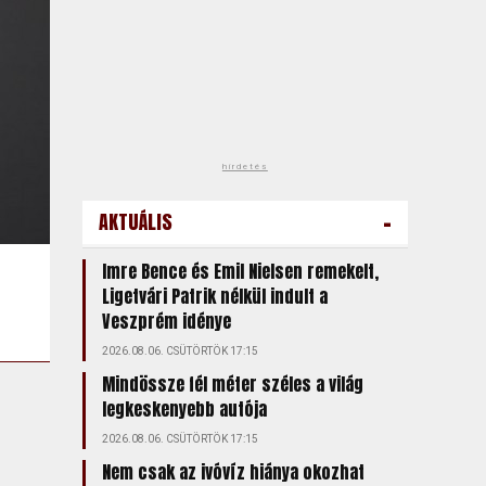
hirdetés
-
AKTUÁLIS
Imre Bence és Emil Nielsen remekelt,
Ligetvári Patrik nélkül indult a
Veszprém idénye
2026.08.06. CSÜTÖRTÖK 17:15
Mindössze fél méter széles a világ
legkeskenyebb autója
2026.08.06. CSÜTÖRTÖK 17:15
Nem csak az ivóvíz hiánya okozhat