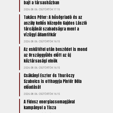
bajt a társasházban
2026.08.06. CSÜTÖRTÖK 17:15
Takács Péter: A hőségriadó és az
aszály kellős közepén Gajdos László
tárcájánál szabadságra ment a
vízügyi államtitkár
2026.08.06. CSÜTÖRTÖK 16:15
Az eskütétel után beszédet is mond
az Országgyűlés előtt az új
köztársasági elnök
2026.08.06. CSÜTÖRTÖK 16:15
Csákányi Eszter és Thuróczy
Szabolcs is otthagyja Pintér Béla
előadását
2026.08.06. CSÜTÖRTÖK 16:15
A Fidesz energiacsomagjával
kampányol a Tisza