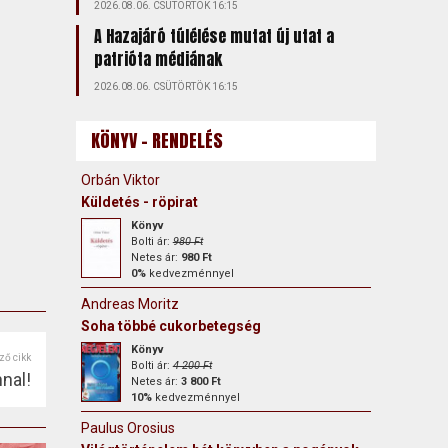
2026.08.06. CSÜTÖRTÖK 16:15
A Hazajáró túlélése mutat új utat a
patrióta médiának
2026.08.06. CSÜTÖRTÖK 16:15
KÖNYV - RENDELÉS
Orbán Viktor
Küldetés - röpirat
Könyv
Bolti ár:
980 Ft
Netes ár:
980 Ft
0%
kedvezménnyel
Andreas Moritz
Soha többé cukorbetegség
Könyv
ző cikk
Bolti ár:
4 200 Ft
nal!
Netes ár:
3 800 Ft
10%
kedvezménnyel
Paulus Orosius