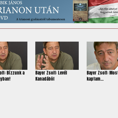
olt: Bízzunk a
Bayer Zsolt: Levél
Bayer Zsolt: Mos
yban!
Kanadából
kaptam...