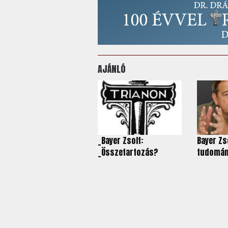
AJÁNLÓ
_Bayer Zsolt:
Bayer Zs
_Összetartozás?
tudomán