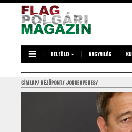
Ugrás
a
tartalomra
BELFÖLD
NAGYVILÁG
KU
CÍMLAP
NÉZŐPONT
JOBBEGYENES