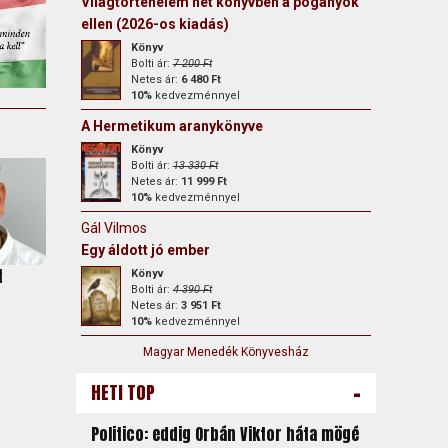
Világtörténelem hét könyvben a pogányok
ellen (2026-os kiadás)
Könyv
Bolti ár:
7 200 Ft
Netes ár:
6 480 Ft
10%
kedvezménnyel
A Hermetikum aranykönyve
Könyv
Bolti ár:
13 330 Ft
Netes ár:
11 999 Ft
10%
kedvezménnyel
Gál Vilmos
Egy áldott jó ember
t
Könyv
Bolti ár:
4 390 Ft
Netes ár:
3 951 Ft
10%
kedvezménnyel
Magyar Menedék Könyvesház
-
HETI TOP
Politico: eddig Orbán Viktor háta mögé