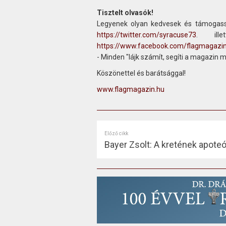
Tisztelt olvasók!
Legyenek olyan kedvesek és támogass
https://twitter.com/syracuse73
. ill
https://www.facebook.com/flagmagazi
- Minden "lájk számít, segíti a magazin 
Köszönettel és barátsággal!
www.flagmagazin.hu
Előző cikk
Bayer Zsolt: A kretének apote