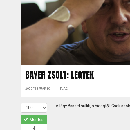
BAYER ZSOLT: LEGYEK
2020 FEBRUÁR 10.
FLAG
A légy ősszel hullik, a hidegtől. Csak szólo
Mentés