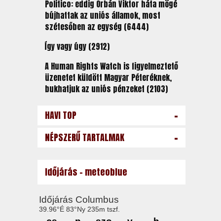
Politico: eddig Orbán Viktor háta mögé
bújhattak az uniós államok, most
szétesőben az egység (6444)
Így vagy úgy (2912)
A Human Rights Watch is figyelmeztető
üzenetet küldött Magyar Péteréknek,
bukhatjuk az uniós pénzeket (2103)
-
HAVI TOP
-
NÉPSZERŰ TARTALMAK
Időjárás - meteoblue