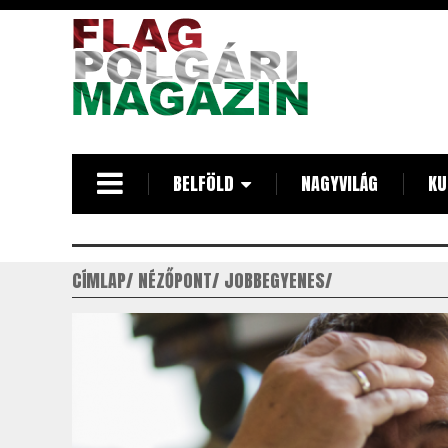
Ugrás
a
tartalomra
BELFÖLD
NAGYVILÁG
KU
CÍMLAP
NÉZŐPONT
JOBBEGYENES