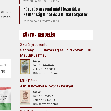
2026.08.06. CSÜTÖRTÖK 19:15
Háborús arzenál miatt lezárják a
 címen:
Szabadság hidat és a budai rakpartot
ímen:
2026.08.06. CSÜTÖRTÖK 19:15
KÖNYV - RENDELÉS
Szörényi Levente
Szörényi 80 - Utazás Ég és Föld között - CD
MELLÉKLETTEL
Könyv
Bolti ár:
12 000 Ft
ző cikk
Netes ár:
10 800 Ft
nal!
10%
kedvezménnyel
Mikó Pétör
A múlt kövéből a jövőnek bástyát
Könyv
Bolti ár:
3 990 Ft
Netes ár:
3 591 Ft
10%
kedvezménnyel