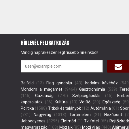
HÍRLEVÉL FELIRATKOZÁS
Mindig naprakészen legfrissebb híreinkből!
Belföld
(13)
Flag gondolja
(43)
Irodalmi kávéház
(549
Mondom a magamét
(9464)
Gasztronómia
(539)
Tere
(146)
Gazdaság
(770)
Szépségápolás
(15)
Ember
kapcsolatok
(36)
Kultúra
(13)
Vetítő
(30)
Egészség
(50
Politika
(1588)
Titkok és talányok
(12)
Autómánia
(61)
Spor
(731)
Nagyvilág
(1313)
Történelem
(21)
Nézőpont
(2
Jobbegyenes
(3295)
Életmód
(1)
Tv fotel
(65)
Rejtőzköd
magyarország
(168)
Mozaik
(85)
Mozi világ
(440)
Alámerül