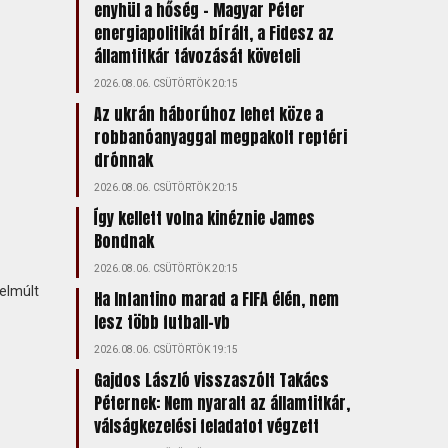
enyhül a hőség – Magyar Péter
energiapolitikát bírált, a Fidesz az
államtitkár távozását követeli
2026.08.06. CSÜTÖRTÖK 20:15
Az ukrán háborúhoz lehet köze a
robbanóanyaggal megpakolt reptéri
drónnak
2026.08.06. CSÜTÖRTÖK 20:15
Így kellett volna kinéznie James
Bondnak
2026.08.06. CSÜTÖRTÖK 20:15
elmúlt
Ha Infantino marad a FIFA élén, nem
lesz több futball-vb
2026.08.06. CSÜTÖRTÖK 19:15
Gajdos László visszaszólt Takács
Péternek: Nem nyaralt az államtitkár,
válságkezelési feladatot végzett