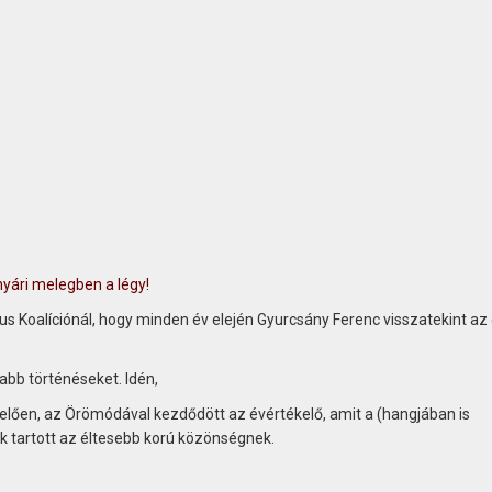
nyári melegben a légy!
 Koalíciónál, hogy minden év elején Gyurcsány Ferenc visszatekint az 
abb történéseket. Idén,
ően, az Örömódával kezdődött az évértékelő, amit a (hangjában is
 tartott az éltesebb korú közönségnek.