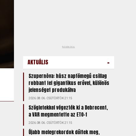
hirdetés
-
AKTUÁLIS
Szupernóva: húsz naptömegű csillag
robbant fel gigantikus erővel, különös
jelenséget produkálva
2026.08.06. CSÜTÖRTÖK 21:15
Szögletekkel végezték ki a Debrecent,
a VAR megmentette az ETO-t
2026.08.06. CSÜTÖRTÖK 21:15
Újabb melegrekordok dőltek meg,