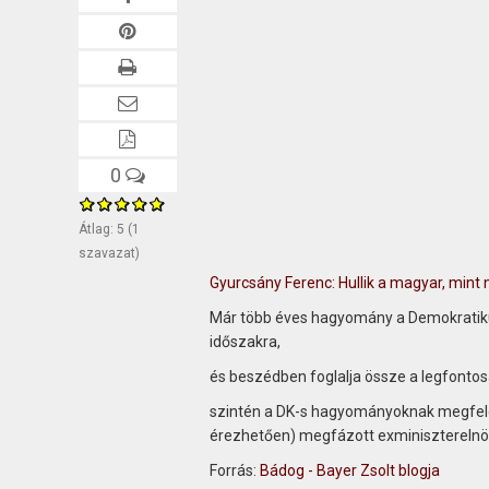
0
Átlag:
5
(
1
szavazat)
Gyurcsány Ferenc: Hullik a magyar, mint 
Már több éves hagyomány a Demokratikus
időszakra,
és beszédben foglalja össze a legfontos
szintén a DK-s hagyományoknak megfelel
érezhetően) megfázott exminiszterelnök
Forrás:
Bádog - Bayer Zsolt blogja