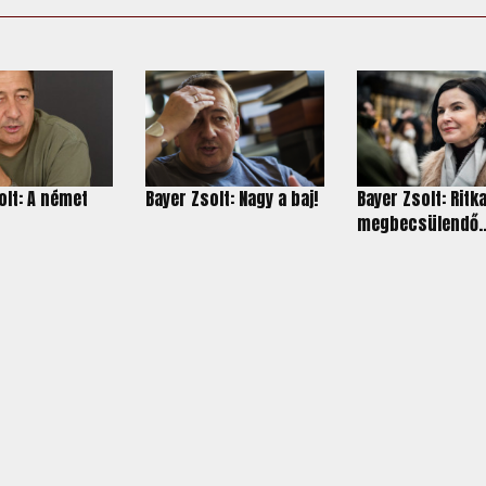
olt: A német
Bayer Zsolt: Nagy a baj!
Bayer Zsolt: Ritka
megbecsülendő..