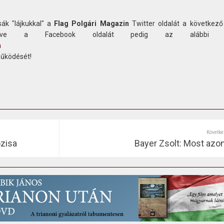
ák "lájkukkal" a
Flag Polgári Magazin
Twitter oldalát a következő
etve a Facebook oldalát pedig az alábbi c
n
működését!
Követke
ózisa
Bayer Zsolt: Most azon