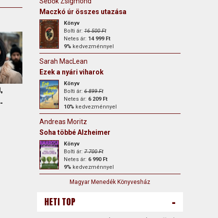
Sebők Zsigmond
Maczkó úr összes utazása
Könyv
Bolti ár:
16 500 Ft
Netes ár:
14 999 Ft
9%
kedvezménnyel
Sarah MacLean
Ezek a nyári viharok
Könyv
,
Bolti ár:
6 899 Ft
.
Netes ár:
6 209 Ft
10%
kedvezménnyel
Andreas Moritz
Soha többé Alzheimer
Könyv
Bolti ár:
7 700 Ft
Netes ár:
6 990 Ft
9%
kedvezménnyel
Magyar Menedék Könyvesház
-
HETI TOP