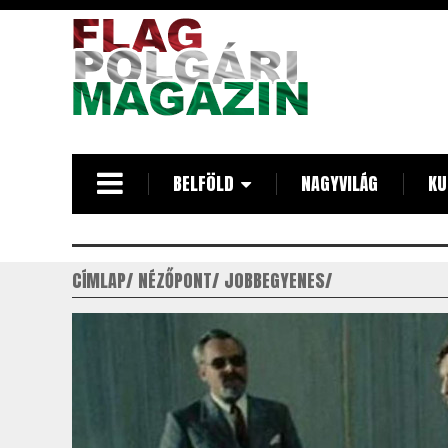
Ugrás
a
tartalomra
BELFÖLD
NAGYVILÁG
KU
CÍMLAP
NÉZŐPONT
JOBBEGYENES