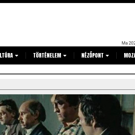
Ma 202
LTÚRA
TÖRTÉNELEM
NÉZŐPONT
MOZ