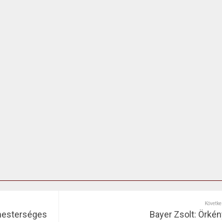
Követke
mesterséges
Bayer Zsolt: Örkény