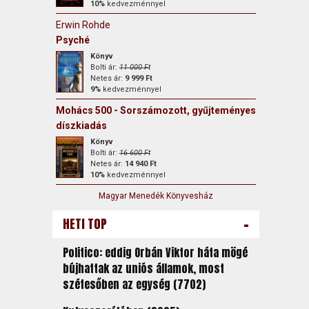
10%
kedvezménnyel
Erwin Rohde
Psyché
Könyv
Bolti ár:
11 000 Ft
Netes ár:
9 999 Ft
9%
kedvezménnyel
Mohács 500 - Sorszámozott, gyűjteményes
díszkiadás
Könyv
Bolti ár:
16 600 Ft
Netes ár:
14 940 Ft
10%
kedvezménnyel
Magyar Menedék Könyvesház
-
HETI TOP
Politico: eddig Orbán Viktor háta mögé
bújhattak az uniós államok, most
szétesőben az egység (7702)