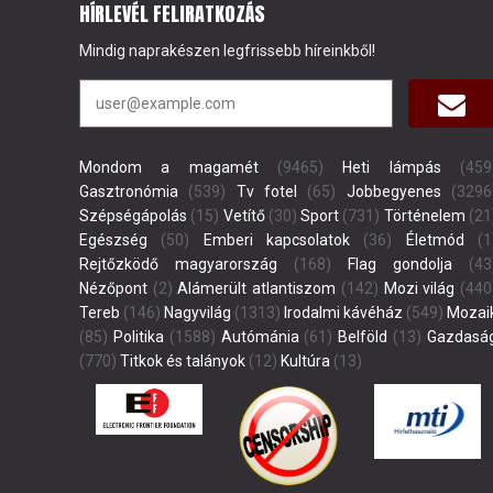
HÍRLEVÉL FELIRATKOZÁS
Mindig naprakészen legfrissebb híreinkből!
Mondom a magamét
(9465)
Heti lámpás
(459
Gasztronómia
(539)
Tv fotel
(65)
Jobbegyenes
(3296
Szépségápolás
(15)
Vetítő
(30)
Sport
(731)
Történelem
(21
Egészség
(50)
Emberi kapcsolatok
(36)
Életmód
(1
Rejtőzködő magyarország
(168)
Flag gondolja
(43
Nézőpont
(2)
Alámerült atlantiszom
(142)
Mozi világ
(440
Tereb
(146)
Nagyvilág
(1313)
Irodalmi kávéház
(549)
Mozai
(85)
Politika
(1588)
Autómánia
(61)
Belföld
(13)
Gazdasá
(770)
Titkok és talányok
(12)
Kultúra
(13)