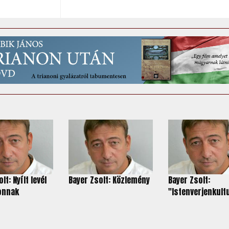
lt: Nyílt levél
Bayer Zsolt: Közlemény
Bayer Zsolt:
tonnak
"Istenverjenkultu