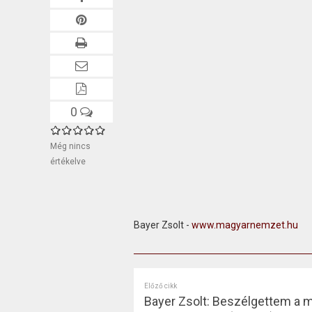
0
Még nincs
értékelve
Bayer Zsolt -
www.magyarnemzet.hu
Előző cikk
Bayer Zsolt: Beszélgettem a 