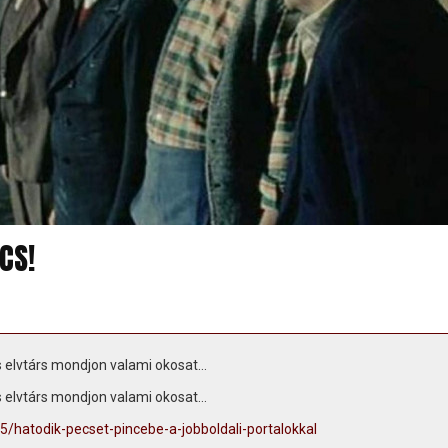
CS!
es elvtárs mondjon valami okosat…
es elvtárs mondjon valami okosat…
5/hatodik-pecset-pincebe-a-jobboldali-portalokkal