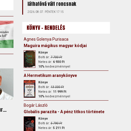
láthatóvá vált roncsnak
2026.08.07. PÉNTEK 17:15
KÖNYV - RENDELÉS
Agnes Golenya Purisaca
Maguira mágikus magyar kódjai
Könyv
Bolti ár:
7 700 Ft
Netes ár:
6 930 Ft
10%
kedvezménnyel
A Hermetikum aranykönyve
Könyv
Bolti ár:
13 330 Ft
Netes ár:
11 999 Ft
10%
kedvezménnyel
Bogár László
r...
Globális parazita - A pénz titkos története
Könyv
Bolti ár:
5 790 Ft
Netes ár:
5 211 Ft