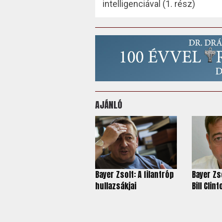
intelligenciával (1. rész)
AJÁNLÓ
Bayer Zsolt: A filantróp
Bayer Zso
hullazsákjai
Bill Clin