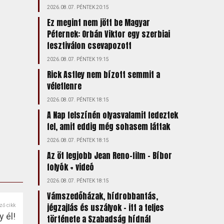
2026.08.07. PÉNTEK 20:15
Ez megint nem jött be Magyar
Péternek: Orbán Viktor egy szerbiai
fesztiválon csevapozott
2026.08.07. PÉNTEK 19:15
Rick Astley nem bízott semmit a
véletlenre
2026.08.07. PÉNTEK 18:15
A Nap felszínén olyasvalamit fedeztek
fel, amit eddig még sohasem láttak
2026.08.07. PÉNTEK 18:15
Az öt legjobb Jean Reno-film – Bíbor
folyók + videó
2026.08.07. PÉNTEK 18:15
Vámszedőházak, hídrobbantás,
jégzajlás és uszályok – itt a teljes
ző cikk
 él!
története a Szabadság hídnál