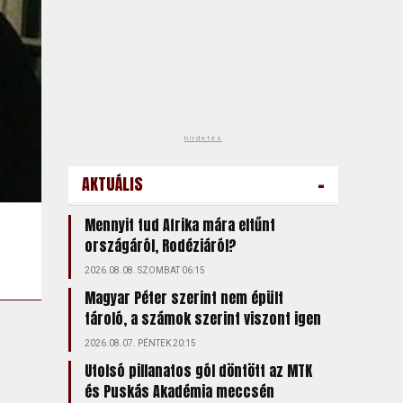
hirdetés
-
AKTUÁLIS
Mennyit tud Afrika mára eltűnt
országáról, Rodéziáról?
2026.08.08. SZOMBAT 06:15
Magyar Péter szerint nem épült
tároló, a számok szerint viszont igen
2026.08.07. PÉNTEK 20:15
Utolsó pillanatos gól döntött az MTK
és Puskás Akadémia meccsén