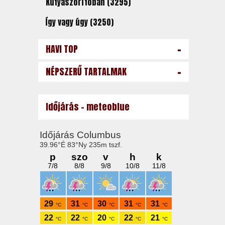
Kutyaszorítóban (3295)
Így vagy úgy (3250)
-
HAVI TOP
-
NÉPSZERŰ TARTALMAK
Időjárás - meteoblue