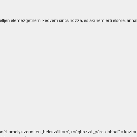
kelljen elemezgetnem, kedvem sincs hozzá, és aki nem érti elsőre, anna
ésnél, amely szerint én „beleszálltam”, méghozzá „páros lábbal” a köztá