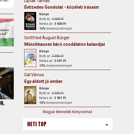
Lipták Tamás
Évtizedes Gondolat - közéleti írásaim
Könyv
Bolti ár:
4 000 Ft
Netes ár:
3 600 Ft
10%
kedvezménnyel
Gottfried August Bürger
Münchhausen báró csodálatos kalandjai
Könyv
Bolti ár:
3 990 Ft
Netes ár:
3 591 Ft
10%
kedvezménnyel
Gál Vilmos
Egy áldott jó ember
Könyv
Bolti ár:
4 390 Ft
Netes ár:
3 951 Ft
ág,
10%
kedvezménnyel
Magyar Menedék Könyvesház
-
HETI TOP