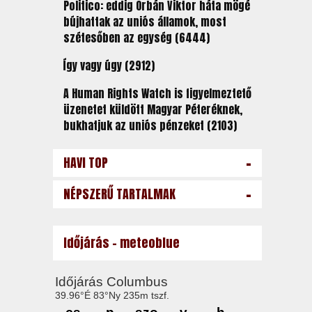
Politico: eddig Orbán Viktor háta mögé
bújhattak az uniós államok, most
szétesőben az egység (6444)
Így vagy úgy (2912)
A Human Rights Watch is figyelmeztető
üzenetet küldött Magyar Péteréknek,
bukhatjuk az uniós pénzeket (2103)
-
HAVI TOP
-
NÉPSZERŰ TARTALMAK
Időjárás - meteoblue