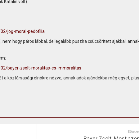
Katalin volt).
02/jog-moral-pedofilia
, nem hogy páros lábbal, de legalább puszira csücsörített ajakkal, anna
em:
02/bayer-zsolt-moralitas-es-immoralitas
ót a köztársasági elnökre nézve, annak adok ajándékba még egyet, plu
Követke
Bayer Zsolt: Most azon