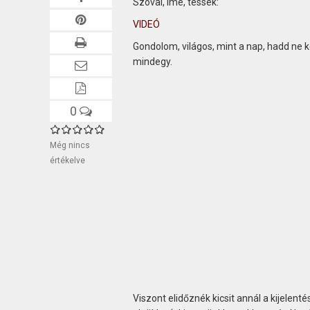
Szóval, íme, tessék:
VIDEÓ
Gondolom, világos, mint a nap, hadd ne 
mindegy.
0
Még nincs
értékelve
Viszont elidőznék kicsit annál a kijelent