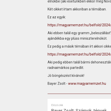
elnökbe (aki esetünkben ekkor még Novák 
Két cikket írtam akkoriban a témában.
Ez az egyik:
https://magyarnemzet.hu/belfold/2024/
Aki ebben talál egy gramm „beleszállást”
ajándékba egy plüss miniszterelnököt.
Ez pedig a másik témában írt akkori cikk
https://magyarnemzet.hu/belfold/2024/
Aki pedig ebben talál bármi dehonesztál
radnaimárkos partedlit.
Jó böngészést kívánok!
Bayer Zsolt -
www.magyarnemzet.hu
Előző cikk
Bayer Zsolt: Számok, tények...