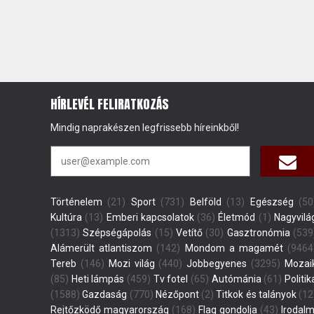
HÍRLEVÉL FELIRATKOZÁS
Mindig naprakészen legfrissebb híreinkből!
Történelem
(21)
Sport
(731)
Belföld
(13)
Egészség
(50
Kultúra
(13)
Emberi kapcsolatok
(36)
Életmód
(1)
Nagyvilá
(1313)
Szépségápolás
(15)
Vetítő
(30)
Gasztronómia
(539
Alámerült atlantiszom
(142)
Mondom a magamét
(9464
Tereb
(146)
Mozi világ
(440)
Jobbegyenes
(3295)
Mozai
(85)
Heti lámpás
(459)
Tv fotel
(65)
Autómánia
(61)
Politik
(1588)
Gazdaság
(770)
Nézőpont
(2)
Titkok és talányok
(12
Rejtőzködő magyarország
(168)
Flag gondolja
(43)
Irodalm