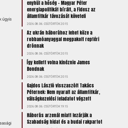
enyhül a hőség – Magyar Péter
energiapolitikát bírált, a Fidesz az
államtitkár távozását követeli
k úgyis
2026.08.06. CSÜTÖRTÖK 20:15
Az ukrán háborúhoz lehet köze a
robbanóanyaggal megpakolt reptéri
drónnak
2026.08.06. CSÜTÖRTÖK 20:15
Így kellett volna kinéznie James
Bondnak
2026.08.06. CSÜTÖRTÖK 20:15
Gajdos László visszaszólt Takács
Péternek: Nem nyaralt az államtitkár,
válságkezelési feladatot végzett
2026.08.06. CSÜTÖRTÖK 19:15
Háborús arzenál miatt lezárják a
Szabadság hidat és a budai rakpartot
rsasági