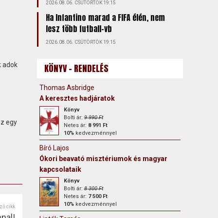
2026.08.06. CSÜTÖRTÖK 19:15
Ha Infantino marad a FIFA élén, nem
lesz több futball-vb
2026.08.06. CSÜTÖRTÖK 19:15
k adok
KÖNYV - RENDELÉS
Thomas Asbridge
A keresztes hadjáratok
Könyv
Bolti ár:
9 990 Ft
sz egy
Netes ár:
8 991 Ft
10%
kedvezménnyel
Bíró Lajos
Ókori beavató misztériumok és magyar
kapcsolataik
Könyv
Bolti ár:
8 300 Ft
Netes ár:
7 500 Ft
10%
kedvezménnyel
ző cikk
nal!