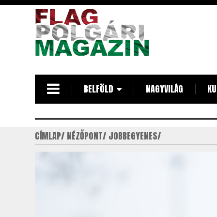
Ugrás
a
tartalomra
BELFÖLD
NAGYVILÁG
KU
CÍMLAP
NÉZŐPONT
JOBBEGYENES