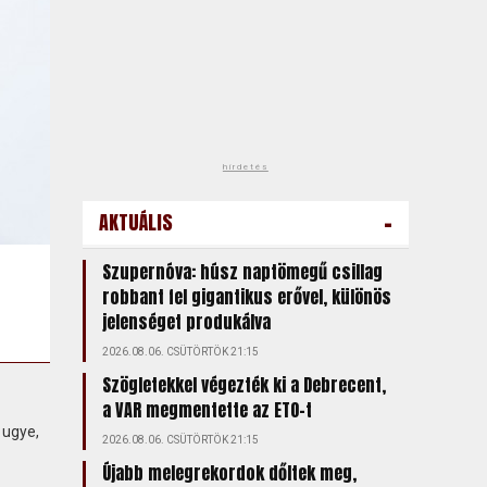
hirdetés
-
AKTUÁLIS
Szupernóva: húsz naptömegű csillag
robbant fel gigantikus erővel, különös
jelenséget produkálva
2026.08.06. CSÜTÖRTÖK 21:15
Szögletekkel végezték ki a Debrecent,
a VAR megmentette az ETO-t
 ugye,
2026.08.06. CSÜTÖRTÖK 21:15
Újabb melegrekordok dőltek meg,