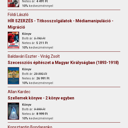
Netes ár:
4 491 Ft
10%
kedvezménnyel
Földi László
HÍR SZERZÉS - Titkosszolgálatok - Médiamanipuláció -
Migráció
Könyv
Bolti ár:
5 790 Ft
Netes ár:
5 211 Ft
10%
kedvezménnyel
Baldavári Eszter - Virág Zsolt
Szecessziós építészet a Magyar Királyságban (1893-1918)
Könyv
Bolti ár:
29 990 Ft
Netes ár:
26 991 Ft
10%
kedvezménnyel
Allan Kardec
Szellemek könyve - 2 könyv egyben
Könyv
Bolti ár:
9 999 Ft
Netes ár:
8 999 Ft
10%
kedvezménnyel
Konsztantin Bondarenko