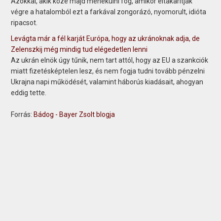
Azokkal, akik közé majd menekülni fog, amikor eltakarítják
végre a hatalomból ezt a farkával zongorázó, nyomorult, idióta
ripacsot.
Levágta már a fél karját Európa, hogy az ukránoknak adja, de
Zelenszkij még mindig tud elégedetlen lenni
Az ukrán elnök úgy tűnik, nem tart attól, hogy az EU a szankciók
miatt fizetésképtelen lesz, és nem fogja tudni tovább pénzelni
Ukrajna napi működését, valamint háborús kiadásait, ahogyan
eddig tette.
Forrás:
Bádog - Bayer Zsolt blogja