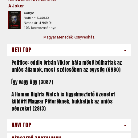
A Joker
Könyv
Bolti ár:
5 499 Ft
Netes ár:
4 949 Ft
10%
kedvezménnyel
Magyar Menedék Könyvesház
-
HETI TOP
Politico: eddig Orbán Viktor háta mögé bújhattak az
uniós államok, most szétesőben az egység (6960)
Így vagy úgy (3087)
A Human Rights Watch is figyelmeztető üzenetet
küldött Magyar Péteréknek, bukhatjuk az uniós
pénzeket (2913)
-
HAVI TOP