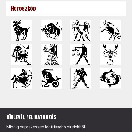
Horoszkóp
HÍRLEVÉL FELIRATKOZÁS
Mindig naprakészen legfrissebb híreinkből!