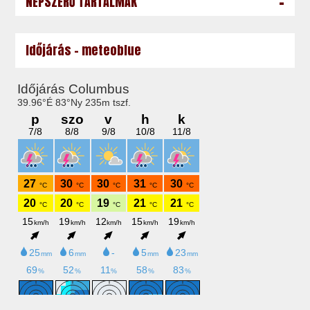
-
NÉPSZERŰ TARTALMAK
Időjárás - meteoblue