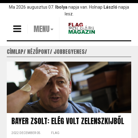
Ugrás
Ma 2026 augusztus 07.
Ibolya
napja van. Holnap
László
napja
a
lesz.
tartalomra
MENU
CÍMLAP
NÉZŐPONT
JOBBEGYENES
BAYER ZSOLT: ELÉG VOLT ZELENSZKIJBŐL
2022 DECEMBER 05.
FLAG