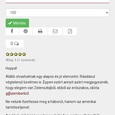
Mentés
0
Átlag:
5
(
1
szavazat)
Hoppá!
Alább olvashatnak egy alapos és jó elemzést. Ráadásul
végtelenül türelmes is. Éppen ezért annyit azért megjegyeznék,
hogy elegem van Zelenszkijből, ebből az erőszakos, idióta
g@zemberb
ől.
Ne velünk fizettesse meg a háborút, hanem az amerikai
tartótisztjeivel.