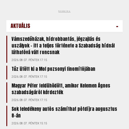
hirdetés
-
AKTUÁLIS
Vámszedőházak, hídrobbantás, jégzajlás és
uszályok – itt a teljes története a Szabadság hídnál
láthatóvá vált roncsnak
2026.08.07. PÉNTEK 17:15
Tűz ütött ki a Mol pozsonyi finomítójában
2026.08.07. PÉNTEK 17:15
Magyar Péter feldühödött, amikor Kelemen Ágnes
szabadságáról kérdezték
2026.08.07. PÉNTEK 17:15
Sok feledékeny autós számíthat pótdíjra augusztus
8-án
2026.08.07. PÉNTEK 15:15