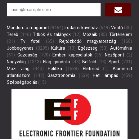
Mondom a magamét
(9464)
Irodalmi kávéház
(549)
Vetítő
(30)
Tereb
(146)
Titkok és talányok
(12)
Mozaik
(85)
Történelem
(21)
Tv fotel
(65)
Rejtőzködő magyarország
(168)
Jobbegyenes
(3295)
Kultúra
(13)
Egészség
(50)
Autómánia
(61)
Gazdaság
(770)
Emberi kapcsolatok
(36)
Nézőpont
(2)
Nagyvilág
(1313)
Flag gondolja
(43)
Belföld
(13)
Sport
(731)
Mozi világ
(440)
Politika
(1588)
Életmód
(1)
Alámerült
atlantiszom
(142)
Gasztronómia
(539)
Heti lámpás
(459)
Szépségápolás
(15)