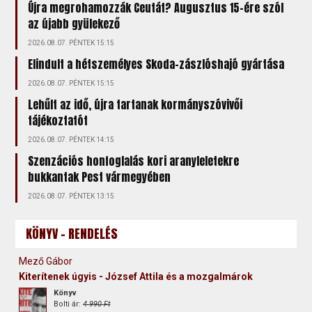
Újra megrohamozzák Ceutát? Augusztus 15-ére szól
az újabb gyülekező
2026.08.07. PÉNTEK 15:15
Elindult a hétszemélyes Skoda-zászlóshajó gyártása
2026.08.07. PÉNTEK 15:15
Lehűlt az idő, újra tartanak kormányszóvivői
tájékoztatót
2026.08.07. PÉNTEK 14:15
Szenzációs honfoglalás kori aranyleletekre
bukkantak Pest vármegyében
2026.08.07. PÉNTEK 13:15
KÖNYV - RENDELÉS
Mező Gábor
Kiterítenek úgyis - József Attila és a mozgalmárok
Könyv
Bolti ár:
4 990 Ft