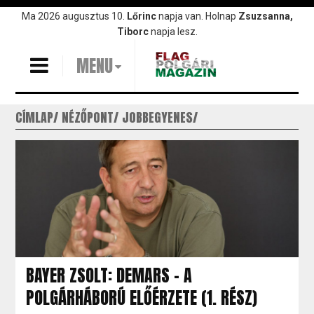
Ugrás
Ma 2026 augusztus 10.
Lőrinc
napja van. Holnap
Zsuzsanna,
a
Tiborc
napja lesz.
tartalomra
MENU
CÍMLAP
NÉZŐPONT
JOBBEGYENES
BAYER ZSOLT: DEMARS – A
POLGÁRHÁBORÚ ELŐÉRZETE (1. RÉSZ)