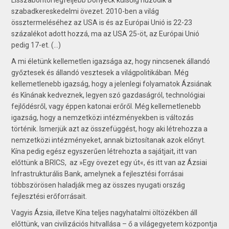
szabadkereskedelmi övezet. 2010-ben a világ
össztermeléséhez az USA is és az Európai Unió is 22-23
százalékot adott hozzá, ma az USA 25-öt, az Európai Unió
pedig 17-et. (...)
A mi életünk kellemetlen igazsága az, hogy nincsenek állandó
győztesek és állandó vesztesek a világpolitikában. Még
kellemetlenebb igazság, hogy a jelenlegi folyamatok Ázsiának
és Kínának kedveznek, legyen szó gazdaságról, technológiai
fejlődésről, vagy éppen katonai erőről. Még kellemetlenebb
igazság, hogy a nemzetközi intézményekben is változás
történik. Ismerjük azt az összefüggést, hogy aki létrehozza a
nemzetközi intézményeket, annak biztosítanak azok előnyt.
Kína pedig egész egyszerűen létrehozta a sajátjait, itt van
előttünk a BRICS, az »Egy övezet egy út«, és itt van az Ázsiai
Infrastrukturális Bank, amelynek a fejlesztési forrásai
többszörösen haladják meg az összes nyugati ország
fejlesztési erőforrásait.
Vagyis Ázsia, illetve Kína teljes nagyhatalmi öltözékben áll
előttünk, van civilizációs hitvallása – ő a világegyetem központja