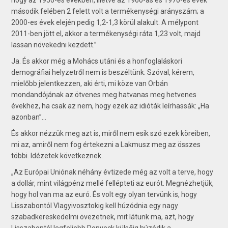
második felében 2 felett volt a termékenységi arányszám; a
2000-es évek elején pedig 1,2-1,3 körül alakult. A mélypont
2011-ben jött el, akkor a termékenységi ráta 1,23 volt, majd
lassan növekedni kezdett.”
Ja. És akkor még a Mohács utáni és a honfoglaláskori
demográfiai helyzetről nem is beszéltünk. Szóval, kérem,
mielőbb jelentkezzen, aki érti, mi köze van Orbán
mondandójának az ötvenes meg hatvanas meg hetvenes
évekhez, ha csak az nem, hogy ezek az idióták leírhassák: „Ha
azonban”...
És akkor nézzük meg azt is, miről nem esik szó ezek köreiben,
mi az, amiről nem fog értekezni a Lakmusz meg az összes
többi. Idézetek következnek.
„Az Európai Uniónak néhány évtizede még az volt a terve, hogy
a dollár, mint világpénz mellé fellépteti az eurót. Megnézhetjük,
hogy hol van ma az euró. És volt egy olyan tervünk is, hogy
Lisszabontól Vlagyivosztokig kell húzódnia egy nagy
szabadkereskedelmi övezetnek, mit látunk ma, azt, hogy
Lisszabontól legfeljebb Donyeck külsőig húzódik a