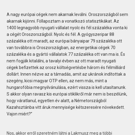
A nagy európai cégek nem akarnak leválni. Oroszországból sem
akarnak kijönni. Föllapoztam a vonatkozó statisztikákat. Az
1400 legnagyobb nyugati vállalat nyolc és fél százaléka vonta ki
a cégét Oroszországból. Nyolc és fél. A gyógyszeripar 88
százaléka ott maradt, az európai bányaipar 79 százaléka ott
van továbbra is Oroszországban, az energetikai cégek 70
százaléka és a gyártó vállalatok 77 százaléka ott van ma is. És
nem fogják kitalálni, a tavalyi évben az ott maradt nyugati
cégek befizettek az orosz költségvetésbe három és félmilliárd
dollárt. Innen nézve az a támadás, amit az ukránok indítottak a
szegény, kicsi magyar OTP ellen, az nem más, mint a
hungarofóbia megnyilvánulása, ezért vissza is kell utasítanunk.
S akkor olyan ravasz kis európai stiklikről már nem is beszélünk,
hogy váratlanul, egyetlen év alatt, a Németországból
Kazahsztánba vitt áruk mennyisége kétszeresére növekedett.
Vajon miért?”
Nos, akkor erről szeretném látni a Lakmusz meg a többi