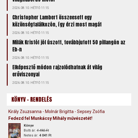
2026.08.10. HÉTFŐ 11:15
Christopher Lambert összeesett egy
közönségtalálkozón, így érzi most magát
2026.08.10. HÉTFŐ 11:15
Milák Kristóf jól úszott, továbbjutott 50 pillangón az
Eb-n
2026.08.10. HÉTFŐ 11:15
Elképesztő módon rajzolódhatnak át világ
erőviszonyai
2026.08.10. HÉTFŐ 11:15
KÖNYV - RENDELÉS
Király Zsuzsanna - Molnár Brigitta - Sepsey Zsófia
Fedezd fel Munkácsy Mihály művészetét!
Könyv
Bolti ár:
4 490 Ft
Netes ár:
4 041 Ft