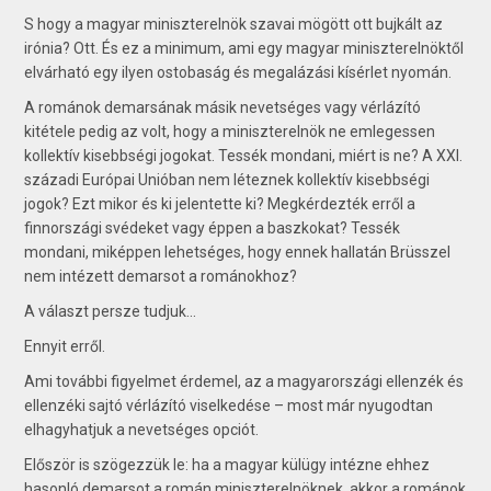
S hogy a magyar miniszterelnök szavai mögött ott bujkált az
irónia? Ott. És ez a minimum, ami egy magyar miniszterelnöktől
elvárható egy ilyen ostobaság és megalázási kísérlet nyomán.
A románok demarsának másik nevetséges vagy vérlázító
kitétele pedig az volt, hogy a miniszterelnök ne emlegessen
kollektív kisebbségi jogokat. Tessék mondani, miért is ne? A XXI.
századi Európai Unióban nem léteznek kollektív kisebbségi
jogok? Ezt mikor és ki jelentette ki? Megkérdezték erről a
finnországi svédeket vagy éppen a baszkokat? Tessék
mondani, miképpen lehetséges, hogy ennek hallatán Brüsszel
nem intézett demarsot a románokhoz?
A választ persze tudjuk...
Ennyit erről.
Ami további figyelmet érdemel, az a magyarországi ellenzék és
ellenzéki sajtó vérlázító viselkedése – most már nyugodtan
elhagyhatjuk a nevetséges opciót.
Először is szögezzük le: ha a magyar külügy intézne ehhez
hasonló demarsot a román miniszterelnöknek, akkor a románok