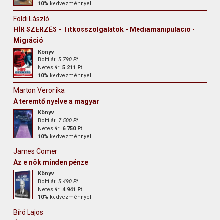
10%
kedvezménnyel
Földi László
HÍR SZERZÉS - Titkosszolgálatok - Médiamanipuláció -
Migráció
Könyv
Bolti ár:
5 790 Ft
Netes ár:
5 211 Ft
10%
kedvezménnyel
Marton Veronika
A teremtő nyelve a magyar
Könyv
Bolti ár:
7 500 Ft
Netes ár:
6 750 Ft
10%
kedvezménnyel
James Comer
Az elnök minden pénze
Könyv
Bolti ár:
5 490 Ft
Netes ár:
4 941 Ft
10%
kedvezménnyel
Bíró Lajos