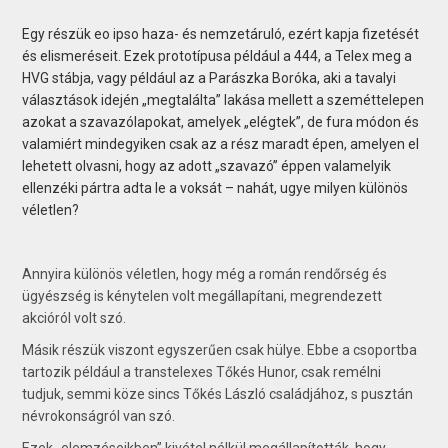
Egy részük eo ipso haza- és nemzetáruló, ezért kapja fizetését
és elismeréseit. Ezek prototípusa például a 444, a Telex meg a
HVG stábja, vagy például az a Parászka Boróka, aki a tavalyi
választások idején „megtalálta” lakása mellett a szeméttelepen
azokat a szavazólapokat, amelyek „elégtek”, de fura módon és
valamiért mindegyiken csak az a rész maradt épen, amelyen el
lehetett olvasni, hogy az adott „szavazó” éppen valamelyik
ellenzéki pártra adta le a voksát – nahát, ugye milyen különös
véletlen?
Annyira különös véletlen, hogy még a román rendőrség és
ügyészség is kénytelen volt megállapítani, megrendezett
akcióról volt szó.
Másik részük viszont egyszerűen csak hülye. Ebbe a csoportba
tartozik például a transtelexes Tőkés Hunor, csak remélni
tudjuk, semmi köze sincs Tőkés László családjához, s pusztán
névrokonságról van szó.
Ezek „elemzéseikben” kivétel nélkül megállapították, hogy