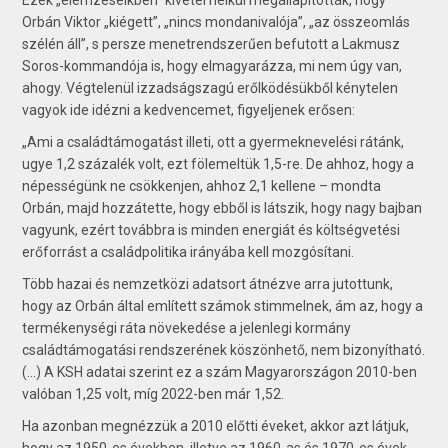
Orbán Viktor „kiégett”, „nincs mondanivalója”, „az összeomlás
szélén áll”, s persze menetrendszerűen befutott a Lakmusz
Soros-kommandója is, hogy elmagyarázza, mi nem úgy van,
ahogy. Végtelenül izzadságszagú erőlködésükből kénytelen
vagyok ide idézni a kedvencemet, figyeljenek erősen:
„Ami a családtámogatást illeti, ott a gyermeknevelési rátánk,
ugye 1,2 százalék volt, ezt fölemeltük 1,5-re. De ahhoz, hogy a
népességünk ne csökkenjen, ahhoz 2,1 kellene – mondta
Orbán, majd hozzátette, hogy ebből is látszik, hogy nagy bajban
vagyunk, ezért továbbra is minden energiát és költségvetési
erőforrást a családpolitika irányába kell mozgósítani.
Több hazai és nemzetközi adatsort átnézve arra jutottunk,
hogy az Orbán által említett számok stimmelnek, ám az, hogy a
termékenységi ráta növekedése a jelenlegi kormány
családtámogatási rendszerének köszönhető, nem bizonyítható.
(...) A KSH adatai szerint ez a szám Magyarországon 2010-ben
valóban 1,25 volt, míg 2022-ben már 1,52.
Ha azonban megnézzük a 2010 előtti éveket, akkor azt látjuk,
hogy az 1950-es években, illetve az 1960-as és 1970-es évek