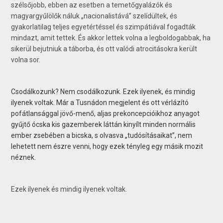
szélsőjobb, ebben az esetben a temetőgyalázók és
magyargyűlölők náluk „nacionalistává” szelídültek, és
gyakorlatilag teljes egyetértéssel és szimpátiával fogadták
mindazt, amit tettek. És akkor lettek volna a legboldogabbak, ha
sikerül bejutniuk a táborba, és ott valódi atrocitásokra került
volna sor.
Csodálkozunk? Nem csodálkozunk. Ezek ilyenek, és mindig
ilyenek voltak. Már a Tusnádon megjelent és ott vérlázító
pofátlansággal jövő-menő, aljas prekoncepcióikhoz anyagot
gyűjtő ócska kis gazemberek láttán kinyílt minden normális
ember zsebében a bicska, s olvasva „tudósításaikat”, nem
lehetett nem észre venni, hogy ezek tényleg egy másik mozit
néznek.
Ezek ilyenek és mindig ilyenek voltak.