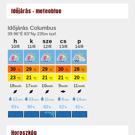
Időjárás - meteoblue
Horoszkóp