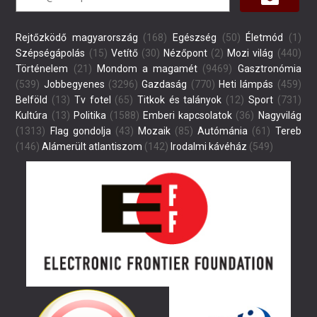
Rejtőzködő magyarország
(168)
Egészség
(50)
Életmód
(1)
Szépségápolás
(15)
Vetítő
(30)
Nézőpont
(2)
Mozi világ
(440)
Történelem
(21)
Mondom a magamét
(9469)
Gasztronómia
(539)
Jobbegyenes
(3296)
Gazdaság
(770)
Heti lámpás
(459)
Belföld
(13)
Tv fotel
(65)
Titkok és talányok
(12)
Sport
(731)
Kultúra
(13)
Politika
(1588)
Emberi kapcsolatok
(36)
Nagyvilág
(1313)
Flag gondolja
(43)
Mozaik
(85)
Autómánia
(61)
Tereb
(146)
Alámerült atlantiszom
(142)
Irodalmi kávéház
(549)