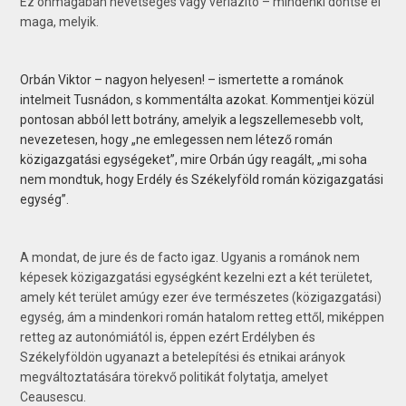
Ez önmagában nevetséges vagy vérlázító – mindenki döntse el
maga, melyik.
Orbán Viktor – nagyon helyesen! – ismertette a románok
intelmeit Tusnádon, s kommentálta azokat. Kommentjei közül
pontosan abból lett botrány, amelyik a legszellemesebb volt,
nevezetesen, hogy „ne emlegessen nem létező román
közigazgatási egységeket”, mire Orbán úgy reagált, „mi soha
nem mondtuk, hogy Erdély és Székelyföld román közigazgatási
egység”.
A mondat, de jure és de facto igaz. Ugyanis a románok nem
képesek közigazgatási egységként kezelni ezt a két területet,
amely két terület amúgy ezer éve természetes (közigazgatási)
egység, ám a mindenkori román hatalom retteg ettől, miképpen
retteg az autonómiától is, éppen ezért Erdélyben és
Székelyföldön ugyanazt a betelepítési és etnikai arányok
megváltoztatására törekvő politikát folytatja, amelyet
Ceausescu.