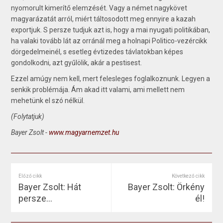
nyomorult kimerítő elemzését. Vagy a német nagykövet
magyarázatát arról, miért táltosodott meg ennyire a kazah
exportjuk. S persze tudjuk azt is, hogy a mai nyugati politikában,
ha valaki tovább lát az orránál meg a holnapi Politico-vezércikk
dörgedelmeinél, s esetleg évtizedes távlatokban képes
gondolkodni, azt gyűlölik, akár a pestisest.
Ezzel amúgy nem kell, mert felesleges foglalkoznunk. Legyen a
senkik problémája. Ám akad itt valami, ami mellett nem
mehetünk el szó nélkül.
(Folytatjuk)
Bayer Zsolt -
www.magyarnemzet.hu
Előző cikk
Következő cikk
Bayer Zsolt: Hát
Bayer Zsolt: Örkény
persze...
él!