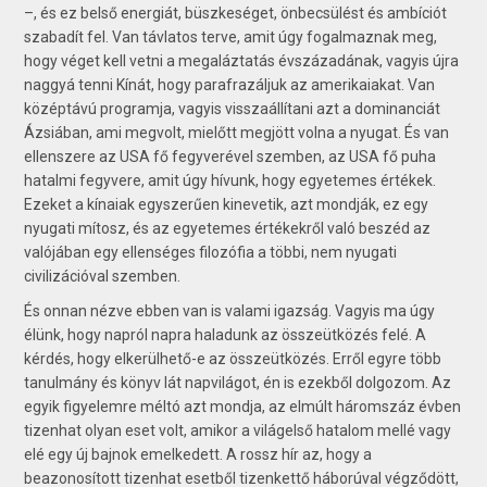
–, és ez belső energiát, büszkeséget, önbecsülést és ambíciót
szabadít fel. Van távlatos terve, amit úgy fogalmaznak meg,
hogy véget kell vetni a megaláztatás évszázadának, vagyis újra
naggyá tenni Kínát, hogy parafrazáljuk az amerikaiakat. Van
középtávú programja, vagyis visszaállítani azt a dominanciát
Ázsiában, ami megvolt, mielőtt megjött volna a nyugat. És van
ellenszere az USA fő fegyverével szemben, az USA fő puha
hatalmi fegyvere, amit úgy hívunk, hogy egyetemes értékek.
Ezeket a kínaiak egyszerűen kinevetik, azt mondják, ez egy
nyugati mítosz, és az egyetemes értékekről való beszéd az
valójában egy ellenséges filozófia a többi, nem nyugati
civilizációval szemben.
És onnan nézve ebben van is valami igazság. Vagyis ma úgy
élünk, hogy napról napra haladunk az összeütközés felé. A
kérdés, hogy elkerülhető-e az összeütközés. Erről egyre több
tanulmány és könyv lát napvilágot, én is ezekből dolgozom. Az
egyik figyelemre méltó azt mondja, az elmúlt háromszáz évben
tizenhat olyan eset volt, amikor a világelső hatalom mellé vagy
elé egy új bajnok emelkedett. A rossz hír az, hogy a
beazonosított tizenhat esetből tizenkettő háborúval végződött,