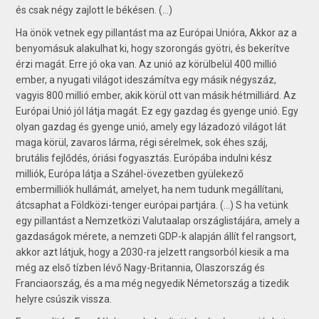
és csak négy zajlott le békésen. (...)
Ha önök vetnek egy pillantást ma az Európai Unióra, Akkor az a
benyomásuk alakulhat ki, hogy szorongás gyötri, és bekerítve
érzi magát. Erre jó oka van. Az unió az körülbelül 400 millió
ember, a nyugati világot ideszámítva egy másik négyszáz,
vagyis 800 millió ember, akik körül ott van másik hétmilliárd. Az
Európai Unió jól látja magát. Ez egy gazdag és gyenge unió. Egy
olyan gazdag és gyenge unió, amely egy lázadozó világot lát
maga körül, zavaros lárma, régi sérelmek, sok éhes száj,
brutális fejlődés, óriási fogyasztás. Európába indulni kész
milliók, Európa látja a Száhel-övezetben gyülekező
embermilliók hullámát, amelyet, ha nem tudunk megállítani,
átcsaphat a Földközi-tenger európai partjára. (...) S ha vetünk
egy pillantást a Nemzetközi Valutaalap országlistájára, amely a
gazdaságok mérete, a nemzeti GDP-k alapján állít fel rangsort,
akkor azt látjuk, hogy a 2030-ra jelzett rangsorból kiesik a ma
még az első tízben lévő Nagy-Britannia, Olaszország és
Franciaország, és a ma még negyedik Németország a tizedik
helyre csúszik vissza.