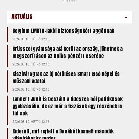
hirdetés
-
AKTUÁLIS
Belgium LMBTQ-lakói biztonságukért aggódnak
2026.08.10. HÉTFŐ 12:16
Brüsszel gyámsága alá kerül az ország, jöhetnek a
megszorítások az uniós pénzért cserébe
2026.08.10. HÉTFŐ 12:16
Kiszivárogtak az új kétüléses Smart első képei és
műszaki adatai
2026.08.10. HÉTFŐ 12:16
Lannert Judit is beszállt a fideszes női politikusok
gyalázásába, de ez már a tiszások egy részének is
túl sok
2026.08.10. HÉTFŐ 12:16
Kiderült, mit rejtett a Dunából kiemelt második
világháborús motor