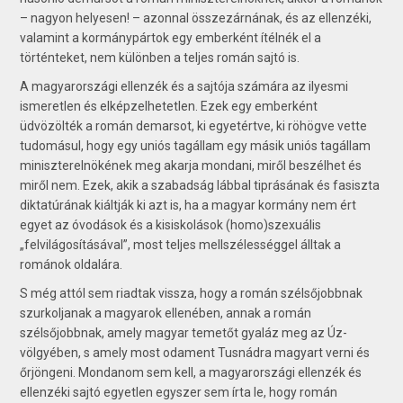
– nagyon helyesen! – azonnal összezárnának, és az ellenzéki,
valamint a kormánypártok egy emberként ítélnék el a
történteket, nem különben a teljes román sajtó is.
A magyarországi ellenzék és a sajtója számára az ilyesmi
ismeretlen és elképzelhetetlen. Ezek egy emberként
üdvözölték a román demarsot, ki egyetértve, ki röhögve vette
tudomásul, hogy egy uniós tagállam egy másik uniós tagállam
miniszterelnökének meg akarja mondani, miről beszélhet és
miről nem. Ezek, akik a szabadság lábbal tiprásának és fasiszta
diktatúrának kiáltják ki azt is, ha a magyar kormány nem ért
egyet az óvodások és a kisiskolások (homo)szexuális
„felvilágosításával”, most teljes mellszélességgel álltak a
románok oldalára.
S még attól sem riadtak vissza, hogy a román szélsőjobbnak
szurkoljanak a magyarok ellenében, annak a román
szélsőjobbnak, amely magyar temetőt gyaláz meg az Úz-
völgyében, s amely most odament Tusnádra magyart verni és
őrjöngeni. Mondanom sem kell, a magyarországi ellenzék és
ellenzéki sajtó egyetlen egyszer sem írta le, hogy román