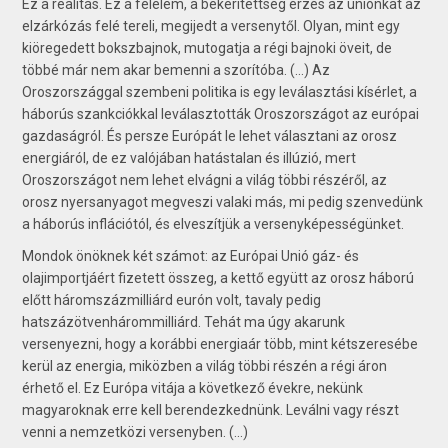
Ez a realitás. Ez a félelem, a bekerítettség érzés az uniónkat az
elzárkózás felé tereli, megijedt a versenytől. Olyan, mint egy
kiöregedett bokszbajnok, mutogatja a régi bajnoki öveit, de
többé már nem akar bemenni a szorítóba. (...) Az
Oroszországgal szembeni politika is egy leválasztási kísérlet, a
háborús szankciókkal leválasztották Oroszországot az európai
gazdaságról. És persze Európát le lehet választani az orosz
energiáról, de ez valójában hatástalan és illúzió, mert
Oroszországot nem lehet elvágni a világ többi részéről, az
orosz nyersanyagot megveszi valaki más, mi pedig szenvedünk
a háborús inflációtól, és elveszítjük a versenyképességünket.
Mondok önöknek két számot: az Európai Unió gáz- és
olajimportjáért fizetett összeg, a kettő együtt az orosz háború
előtt háromszázmilliárd eurón volt, tavaly pedig
hatszázötvenhárommilliárd. Tehát ma úgy akarunk
versenyezni, hogy a korábbi energiaár több, mint kétszeresébe
kerül az energia, miközben a világ többi részén a régi áron
érhető el. Ez Európa vitája a következő évekre, nekünk
magyaroknak erre kell berendezkednünk. Leválni vagy részt
venni a nemzetközi versenyben. (...)