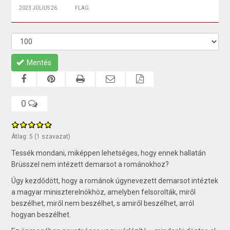
2023 JÚLIUS 26.
FLAG
Mentés
0
Átlag:
5
(
1
szavazat)
Tessék mondani, miképpen lehetséges, hogy ennek hallatán
Brüsszel nem intézett demarsot a románokhoz?
Úgy kezdődött, hogy a románok úgynevezett demarsot intéztek
a magyar miniszterelnökhöz, amelyben felsorolták, miről
beszélhet, miről nem beszélhet, s amiről beszélhet, arról
hogyan beszélhet.