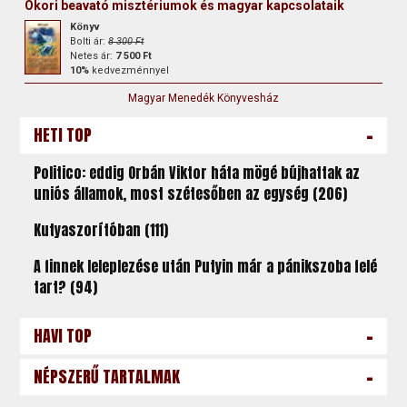
Ókori beavató misztériumok és magyar kapcsolataik
Könyv
Bolti ár:
8 300 Ft
Netes ár:
7 500 Ft
10%
kedvezménnyel
Magyar Menedék Könyvesház
-
HETI TOP
Politico: eddig Orbán Viktor háta mögé bújhattak az
uniós államok, most szétesőben az egység (206)
Kutyaszorítóban (111)
A finnek leleplezése után Putyin már a pánikszoba felé
tart? (94)
-
HAVI TOP
-
NÉPSZERŰ TARTALMAK