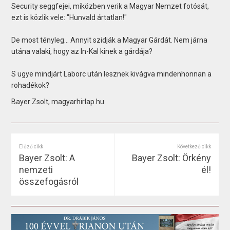
Security seggfejei, miközben verik a Magyar Nemzet fotósát,
ezt is közlik vele: "Hunvald ártatlan!"
De most tényleg… Annyit szidják a Magyar Gárdát. Nem járna
utána valaki, hogy az In-Kal kinek a gárdája?
S ugye mindjárt Laborc után lesznek kivágva mindenhonnan a
rohadékok?
Bayer Zsolt, magyarhirlap.hu
Előző cikk
Következő cikk
Bayer Zsolt: A
Bayer Zsolt: Örkény
nemzeti
él!
összefogásról