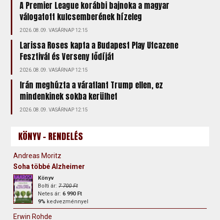
A Premier League korábbi bajnoka a magyar
válogatott kulcsemberének hízeleg
2026.08.09. VASÁRNAP 12:15
Larissa Roses kapta a Budapest Play Utcazene
Fesztivál és Verseny fődíját
2026.08.09. VASÁRNAP 12:15
Irán meghúzta a váratlant Trump ellen, ez
mindenkinek sokba kerülhet
2026.08.09. VASÁRNAP 12:15
KÖNYV - RENDELÉS
Andreas Moritz
Soha többé Alzheimer
Könyv
Bolti ár:
7 700 Ft
Netes ár:
6 990 Ft
9%
kedvezménnyel
Erwin Rohde