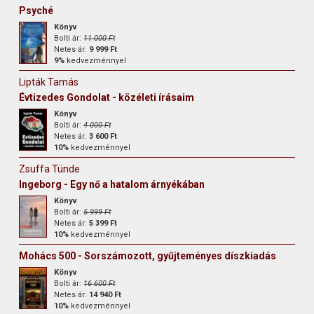
Psyché
Könyv
Bolti ár:
11 000 Ft
Netes ár:
9 999 Ft
9%
kedvezménnyel
Lipták Tamás
Évtizedes Gondolat - közéleti írásaim
Könyv
Bolti ár:
4 000 Ft
Netes ár:
3 600 Ft
10%
kedvezménnyel
Zsuffa Tünde
Ingeborg - Egy nő a hatalom árnyékában
Könyv
Bolti ár:
5 999 Ft
Netes ár:
5 399 Ft
10%
kedvezménnyel
Mohács 500 - Sorszámozott, gyűjteményes díszkiadás
Könyv
Bolti ár:
16 600 Ft
Netes ár:
14 940 Ft
10%
kedvezménnyel