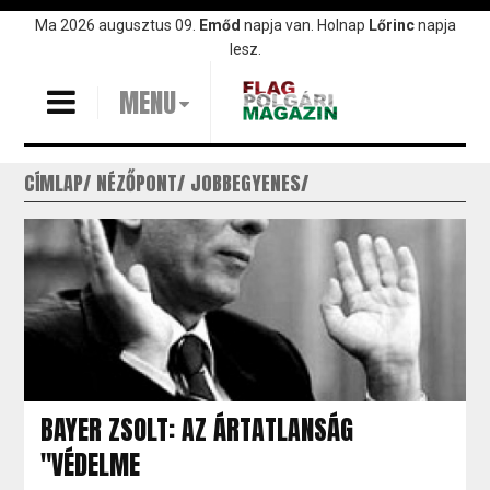
Ugrás
Ma 2026 augusztus 09.
Emőd
napja van. Holnap
Lőrinc
napja
a
lesz.
tartalomra
MENU
CÍMLAP
NÉZŐPONT
JOBBEGYENES
BAYER ZSOLT: AZ ÁRTATLANSÁG
"VÉDELME