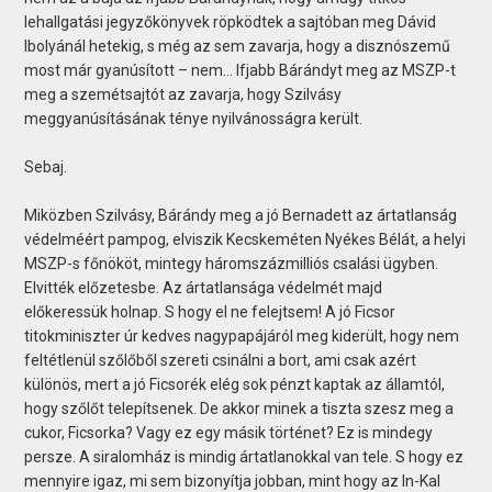
lehallgatási jegyzőkönyvek röpködtek a sajtóban meg Dávid
Ibolyánál hetekig, s még az sem zavarja, hogy a disznószemű
most már gyanúsított – nem… Ifjabb Bárándyt meg az MSZP-t
meg a szemétsajtót az zavarja, hogy Szilvásy
meggyanúsításának ténye nyilvánosságra került.
Sebaj.
Miközben Szilvásy, Bárándy meg a jó Bernadett az ártatlanság
védelméért pampog, elviszik Kecskeméten Nyékes Bélát, a helyi
MSZP-s főnököt, mintegy háromszázmilliós csalási ügyben.
Elvitték előzetesbe. Az ártatlansága védelmét majd
előkeressük holnap. S hogy el ne felejtsem! A jó Ficsor
titokminiszter úr kedves nagypapájáról meg kiderült, hogy nem
feltétlenül szőlőből szereti csinálni a bort, ami csak azért
különös, mert a jó Ficsorék elég sok pénzt kaptak az államtól,
hogy szőlőt telepítsenek. De akkor minek a tiszta szesz meg a
cukor, Ficsorka? Vagy ez egy másik történet? Ez is mindegy
persze. A siralomház is mindig ártatlanokkal van tele. S hogy ez
mennyire igaz, mi sem bizonyítja jobban, mint hogy az In-Kal