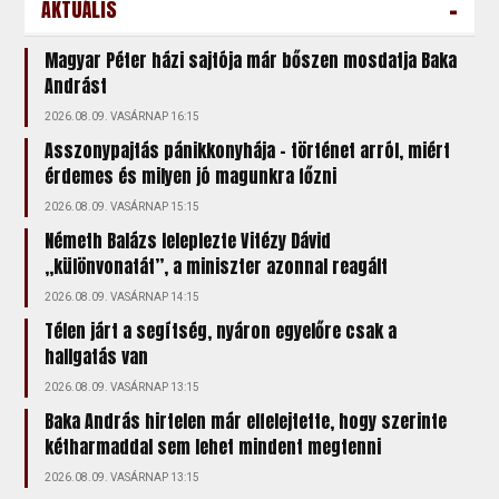
-
AKTUÁLIS
Magyar Péter házi sajtója már bőszen mosdatja Baka
Andrást
2026.08.09. VASÁRNAP 16:15
Asszonypajtás pánikkonyhája – történet arról, miért
érdemes és milyen jó magunkra főzni
2026.08.09. VASÁRNAP 15:15
Németh Balázs leleplezte Vitézy Dávid
„különvonatát”, a miniszter azonnal reagált
2026.08.09. VASÁRNAP 14:15
Télen járt a segítség, nyáron egyelőre csak a
hallgatás van
2026.08.09. VASÁRNAP 13:15
Baka András hirtelen már elfelejtette, hogy szerinte
kétharmaddal sem lehet mindent megtenni
2026.08.09. VASÁRNAP 13:15