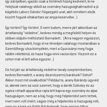
így zárójelben, igazán csak a történeti hűség kedvéért, ki ne
felejtsük valahogy ebből az ocsmány hazugsághalmazból a jó
kágébés Laborc Sándor főigazgató urat, akit remélem elsők
között fogunk eltakarítani az anyja keservébe…)
Így történt? Így történt. S nem tudom, merre járt akkoriban az
ártatlanság "védelme", kedves mindig a megfelelő helyen és
időben elájulni méltóztató Bernadett… (Arra nagyon vigyázzon,
kedves Bernadett, hogy el ne tévedjen valahogy mostanában a
Szemlőhegy utca környékén, mert a Gyurcsányi meg fogja
találni véletlenül, és haza fogja vinni vacsorázni. Viszont ez a
sztori már el lett adva egyszer…)
De hol járt az ártatlanság védelme tavaly szeptemberben,
kedves Bernadett, s arany disznószemű barátunk? Sehol?
Akkor most mit sivalkodtok? Például te, arany Bárándy ügyvéd
úr, akinek nem az szúr szemet, hogy a derék Szilvásy és az
egész rohadt apparátus rajta lett kapva egy ocsmány és aljas
hazugságon, nem az a baj, hogy még feljelentést sem tettek,
mert nem volt miért, vagyis még a feljelentés is hazugság volt,
nem az a baja az ifjabb Bárándynak, hogy amúgy titkos