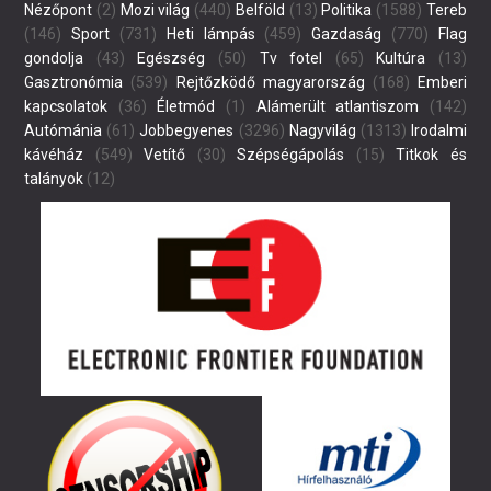
Nézőpont
(2)
Mozi világ
(440)
Belföld
(13)
Politika
(1588)
Tereb
(146)
Sport
(731)
Heti lámpás
(459)
Gazdaság
(770)
Flag
gondolja
(43)
Egészség
(50)
Tv fotel
(65)
Kultúra
(13)
Gasztronómia
(539)
Rejtőzködő magyarország
(168)
Emberi
kapcsolatok
(36)
Életmód
(1)
Alámerült atlantiszom
(142)
Autómánia
(61)
Jobbegyenes
(3296)
Nagyvilág
(1313)
Irodalmi
kávéház
(549)
Vetítő
(30)
Szépségápolás
(15)
Titkok és
talányok
(12)