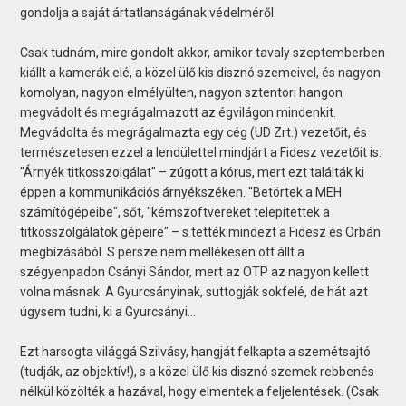
gondolja a saját ártatlanságának védelméről.
Csak tudnám, mire gondolt akkor, amikor tavaly szeptemberben
kiállt a kamerák elé, a közel ülő kis disznó szemeivel, és nagyon
komolyan, nagyon elmélyülten, nagyon sztentori hangon
megvádolt és megrágalmazott az égvilágon mindenkit.
Megvádolta és megrágalmazta egy cég (UD Zrt.) vezetőit, és
természetesen ezzel a lendülettel mindjárt a Fidesz vezetőit is.
"Árnyék titkosszolgálat" – zúgott a kórus, mert ezt találták ki
éppen a kommunikációs árnyékszéken. "Betörtek a MEH
számítógépeibe", sőt, "kémszoftvereket telepítettek a
titkosszolgálatok gépeire" – s tették mindezt a Fidesz és Orbán
megbízásából. S persze nem mellékesen ott állt a
szégyenpadon Csányi Sándor, mert az OTP az nagyon kellett
volna másnak. A Gyurcsányinak, suttogják sokfelé, de hát azt
úgysem tudni, ki a Gyurcsányi…
Ezt harsogta világgá Szilvásy, hangját felkapta a szemétsajtó
(tudják, az objektív!), s a közel ülő kis disznó szemek rebbenés
nélkül közölték a hazával, hogy elmentek a feljelentések. (Csak