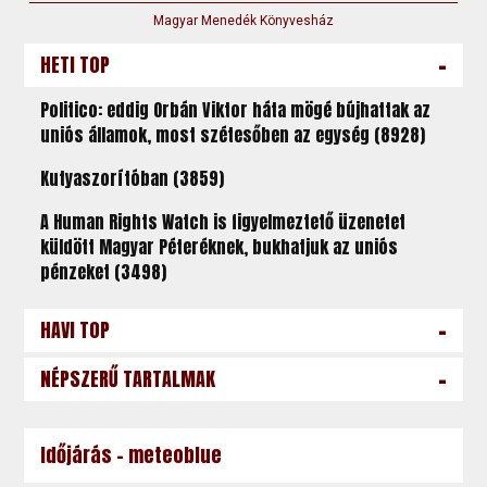
Magyar Menedék Könyvesház
-
HETI TOP
Politico: eddig Orbán Viktor háta mögé bújhattak az
uniós államok, most szétesőben az egység (8928)
Kutyaszorítóban (3859)
A Human Rights Watch is figyelmeztető üzenetet
küldött Magyar Péteréknek, bukhatjuk az uniós
pénzeket (3498)
-
HAVI TOP
-
NÉPSZERŰ TARTALMAK
Időjárás - meteoblue