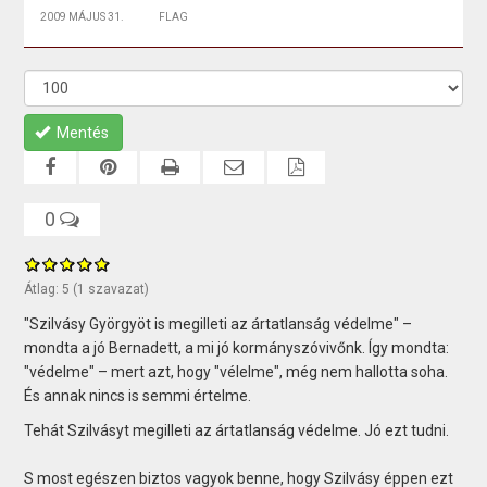
2009 MÁJUS 31.
FLAG
Mentés
0
Átlag:
5
(
1
szavazat)
"Szilvásy Györgyöt is megilleti az ártatlanság védelme" –
mondta a jó Bernadett, a mi jó kormányszóvivőnk. Így mondta:
"védelme" – mert azt, hogy "vélelme", még nem hallotta soha.
És annak nincs is semmi értelme.
Tehát Szilvásyt megilleti az ártatlanság védelme. Jó ezt tudni.
S most egészen biztos vagyok benne, hogy Szilvásy éppen ezt