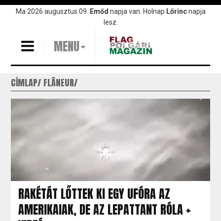
Ugrás
Ma 2026 augusztus 09.
Emőd
napja van. Holnap
Lőrinc
napja
a
lesz.
tartalomra
MENU
CÍMLAP
FLÂNEUR
RAKÉTÁT LŐTTEK KI EGY UFÓRA AZ
AMERIKAIAK, DE AZ LEPATTANT RÓLA +