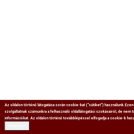
Az oldalon történő látogatása során cookie-kat (“sütiket”) használunk.
Ezen 
szolgáltatnak számunkra a felhasználó oldallátogatási szokásairól, de nem
információkat. Az oldalon történő továbblépéssel elfogadja a cookie-k hasz
Elfogadom