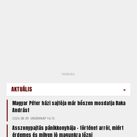
hirdetés
-
AKTUÁLIS
Magyar Péter házi sajtója már bőszen mosdatja Baka
Andrást
2026.08.09. VASÁRNAP 16:15
Asszonypajtás pánikkonyhája – történet arról, miért
érdemes és milyen jó magunkra főzni