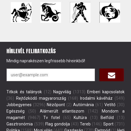
HÍRLEVÉL FELIRATKOZÁS
Mindig naprakészen legfrissebb híreinkből!
Titkok és talányok
(12)
Nagyvilág
(1313)
Emberi kapcsolatok
(36)
Rejtőzködő magyarország
(168)
Irodalmi kávéház
(549)
Jobbegyenes
(3296)
Nézőpont
(2)
Autómánia
(61)
Vetítő
(30)
Egészség
(50)
Alámerült atlantiszom
(142)
Mondom a
magamét
(9467)
Tv fotel
(65)
Kultúra
(13)
Belföld
(13)
Gasztronómia
(539)
Flag gondolja
(43)
Tereb
(146)
Sport
(731)
Politika
(1588)
Mozi világ
(440)
Gazdaság
(770)
Életmód
(1)
Heti