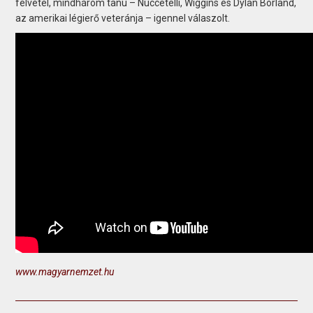
felvétel, mindhárom tanú – Nuccetelli, Wiggins és Dylan Borland,
az amerikai légierő veteránja – igennel válaszolt.
www.magyarnemzet.hu