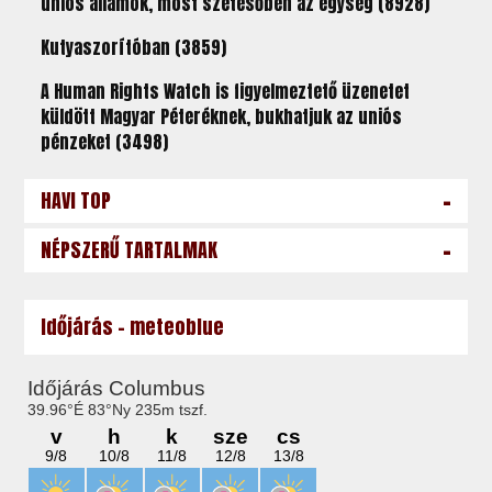
uniós államok, most szétesőben az egység (8928)
Kutyaszorítóban (3859)
A Human Rights Watch is figyelmeztető üzenetet
küldött Magyar Péteréknek, bukhatjuk az uniós
pénzeket (3498)
-
HAVI TOP
-
NÉPSZERŰ TARTALMAK
Időjárás - meteoblue