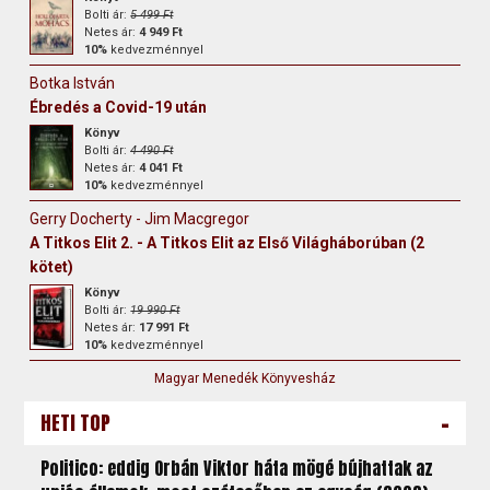
Bolti ár:
5 499 Ft
Netes ár:
4 949 Ft
10%
kedvezménnyel
Botka István
Ébredés a Covid-19 után
Könyv
Bolti ár:
4 490 Ft
Netes ár:
4 041 Ft
10%
kedvezménnyel
Gerry Docherty - Jim Macgregor
A Titkos Elit 2. - A Titkos Elit az Első Világháborúban (2
kötet)
Könyv
Bolti ár:
19 990 Ft
Netes ár:
17 991 Ft
10%
kedvezménnyel
Magyar Menedék Könyvesház
-
HETI TOP
Politico: eddig Orbán Viktor háta mögé bújhattak az