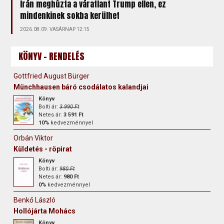
Irán meghúzta a váratlant Trump ellen, ez
mindenkinek sokba kerülhet
2026.08.09. VASÁRNAP 12:15
KÖNYV - RENDELÉS
Gottfried August Bürger
Münchhausen báró csodálatos kalandjai
Könyv
Bolti ár:
3 990 Ft
Netes ár:
3 591 Ft
10%
kedvezménnyel
Orbán Viktor
Küldetés - röpirat
Könyv
Bolti ár:
980 Ft
Netes ár:
980 Ft
0%
kedvezménnyel
Benkő László
Hollójárta Mohács
Könyv