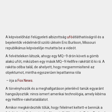
A képviselőházi felügyeleti albizottság
ufó
átláthatóságról és a
bejelentők védelméről szóló ülésén Eric Burlison, Missouri
republikánus képviselője mutatta be a videót.
A felvételeken látszik, ahogy egy MQ–9 drón követi a gömb
alakú ufót, miközben egy másik MQ–9 Hellfire rakétát lő ki rá. A
rakéta célba talál, de ahelyett, hogy megsemmisítené az
objektumot, mintha egyszerűen lepattanna róla
– írja a
Fox News.
A törvényhozók és a meghallgatáson jelenlévő tanúk egyaránt
hangsúlyozták: nincs ismert amerikai technológia, amely kibírna
egy Hellfire-rakétatalálatot.
Amikor megkérdezték tőlük, hogy félelmet keltett-e bennük a