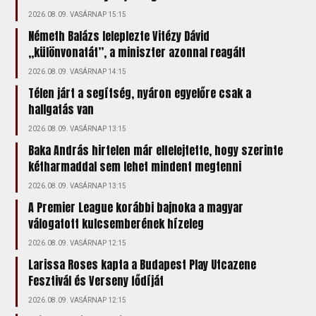
2026.08.09. VASÁRNAP 15:15
Németh Balázs leleplezte Vitézy Dávid
„különvonatát”, a miniszter azonnal reagált
2026.08.09. VASÁRNAP 14:15
Télen járt a segítség, nyáron egyelőre csak a
hallgatás van
2026.08.09. VASÁRNAP 13:15
Baka András hirtelen már elfelejtette, hogy szerinte
kétharmaddal sem lehet mindent megtenni
2026.08.09. VASÁRNAP 13:15
A Premier League korábbi bajnoka a magyar
válogatott kulcsemberének hízeleg
2026.08.09. VASÁRNAP 12:15
Larissa Roses kapta a Budapest Play Utcazene
Fesztivál és Verseny fődíját
2026.08.09. VASÁRNAP 12:15