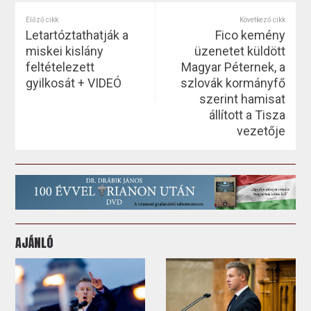
Előző cikk
Következő cikk
Letartóztathatják a
Fico kemény
miskei kislány
üzenetet küldött
feltételezett
Magyar Péternek, a
gyilkosát + VIDEÓ
szlovák kormányfő
szerint hamisat
állított a Tisza
vezetője
AJÁNLÓ