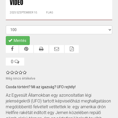
VIDEÓ
2025 SZEPTEMBER 10.
FLAG
Mentés
0
Még nincs értékelve
Csoda történt? Mi az igazság? UFO rejtély!
Az Egyesült Államokban egy azonosítatlan légi
jelenségekről (UFO) tartott képviselőházi meghallgatáson
megdöbbentő felvételt vetítettek le: egy amerikai drón
Hellfire rakétát indított egy Jemen közelében repülő