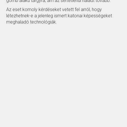
gömb alakú tárgyra, ám az sértetlenül haladt tovább.
Az eset komoly kérdéseket vetett fel arról, hogy
létezhetnek-e a jelenleg ismert katonai képességeket
meghaladó technológiák.