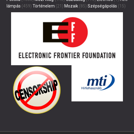
lámpás
(459)
Történelem
(21)
Mozaik
(85)
Szépségápolás
(15)