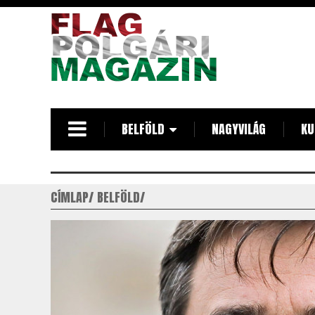
Ugrás
a
tartalomra
BELFÖLD
NAGYVILÁG
KU
CÍMLAP
BELFÖLD