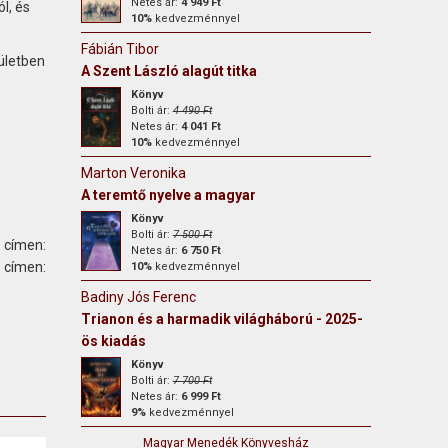
Netes ár:
4 949 Ft
l, és
10%
kedvezménnyel
Fábián Tibor
rületben
A Szent László alagút titka
Könyv
Bolti ár:
4 490 Ft
Netes ár:
4 041 Ft
10%
kedvezménnyel
Marton Veronika
A teremtő nyelve a magyar
Könyv
Bolti ár:
7 500 Ft
 címen:
Netes ár:
6 750 Ft
ímen:
10%
kedvezménnyel
Badiny Jós Ferenc
Trianon és a harmadik világháború - 2025-
ös kiadás
Könyv
Bolti ár:
7 700 Ft
Netes ár:
6 999 Ft
9%
kedvezménnyel
Magyar Menedék Könyvesház