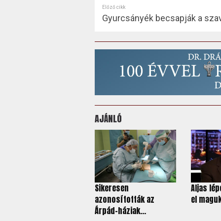
Előző cikk
Gyurcsányék becsapják a sza
AJÁNLÓ
Sikeresen
Aljas lé
azonosították az
el maguk
Árpád-háziak...