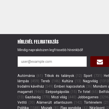
HÍRLEVÉL FELIRATKOZÁS
Mindig naprakészen legfrissebb híreinkből!
Autómánia
(61)
Titkok és talányok
(12)
Sport
(731)
Het
lámpás
(459)
Tereb
(146)
Kultúra
(13)
Nagyvilág
(1313
Irodalmi kávéház
(549)
Emberi kapcsolatok
(36)
Mondom 
magamét
(9465)
Szépségápolás
(15)
Tv fotel
(65)
Belföl
(13)
Gazdaság
(770)
Mozi világ
(440)
Jobbegyenes
(3296
Vetítő
(30)
Alámerült atlantiszom
(142)
Történelem
(21
Politika
(1588)
Mozaik
(85)
Flag gondolja
(43)
Nézőpont
(2