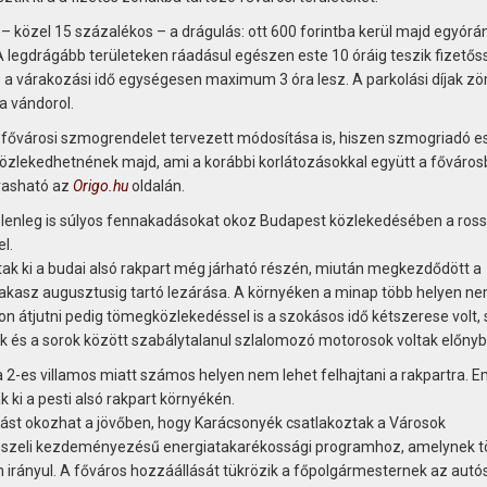
 közel 15 százalékos – a drágulás: ott 600 forintba kerül majd egyórán
A legdrágább területeken ráadásul egészen este 10 óráig teszik fizetős
ve a várakozási idő egységesen maximum 3 óra lesz. A parkolási díjak z
a vándorol.
e a fővárosi szmogrendelet tervezett módosítása is, hiszen szmogriadó e
özlekedhetnének majd, ami a korábbi korlátozásokkal együtt a főváro
lvasható az
Origo.hu
oldalán.
elenleg is súlyos fennakadásokat okoz Budapest közlekedésében a ross
l.
tak ki a budai alsó rakpart még járható részén, miután megkezdődött a
szakasz augusztusig tartó lezárása. A környéken a minap több helyen n
 átjutni pedig tömegközlekedéssel is a szokásos idő kétszerese volt, 
ok és a sorok között szabálytalanul szlalomozó motorosok voltak előnyb
 a 2-es villamos miatt számos helyen nem lehet felhajtani a rakpartra. E
 ki a pesti alsó rakpart környékén.
st okozhat a jövőben, hogy Karácsonyék csatlakoztak a Városok
rüsszeli kezdeményezésű energiatakarékossági programhoz, amelynek 
n irányul. A főváros hozzáállását tükrözik a főpolgármesternek az autó