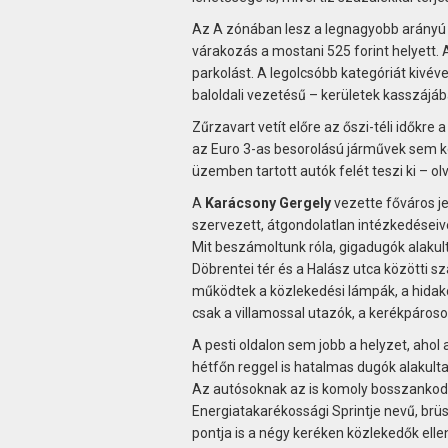
Az A zónában lesz a legnagyobb arányú –
várakozás a mostani 525 forint helyett. 
parkolást. A legolcsóbb kategóriát kivé
baloldali vezetésű – kerületek kasszájáb
Zűrzavart vetít előre az őszi-téli időkr
az Euro 3-as besorolású járművek sem k
üzemben tartott autók felét teszi ki – o
A
Karácsony Gergely
vezette főváros j
szervezett, átgondolatlan intézkedéseive
Mit beszámoltunk róla, gigadugók alakul
Döbrentei tér és a Halász utca közötti 
működtek a közlekedési lámpák, a hidakon
csak a villamossal utazók, a kerékpáros
A pesti oldalon sem jobb a helyzet, ahol
hétfőn reggel is hatalmas dugók alakultak
Az autósoknak az is komoly bosszankodá
Energiatakarékossági Sprintje nevű, b
pontja is a négy keréken közlekedők elle