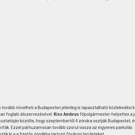
os tovább növelheti a Budapesten jelenleg is tapasztalható közlekedési k
ban foglaló átszervezésével.
Kiss Ambrus
főpolgármester-helyettes a 
jékoztatóján közölte, hogy szeptembertől 4 zónára osztják Budapestet, é
rifák. Ezzel párhuzamosan tovább szorul vissza az ingyenes parkolás
sztik ki a a fizetős zónákba tartozó fővárosi területeket.