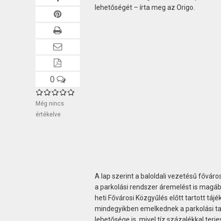
lehetőségét – írta meg az Origo.
0
Még nincs
értékelve
A lap szerint a baloldali vezetésű fővár
a parkolási rendszer áremelést is magá
heti Fővárosi Közgyűlés előtt tartott tá
mindegyikben emelkednek a parkolási ta
lehetősége is, mivel tíz százalékkal terje