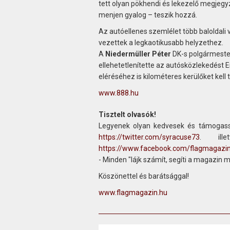
tett olyan pökhendi és lekezelő megjegyzé
menjen gyalog – teszik hozzá.
Az autóellenes szemlélet több baloldali v
vezettek a legkaotikusabb helyzethez.
A
Niedermüller Péter
DK-s polgármester
ellehetetlenítette az autósközlekedést E
eléréséhez is kilométeres kerülőket kell t
www.888.hu
Tisztelt olvasók!
Legyenek olyan kedvesek és támogass
https://twitter.com/syracuse73
. ill
https://www.facebook.com/flagmagazi
- Minden "lájk számít, segíti a magazin 
Köszönettel és barátsággal!
www.flagmagazin.hu