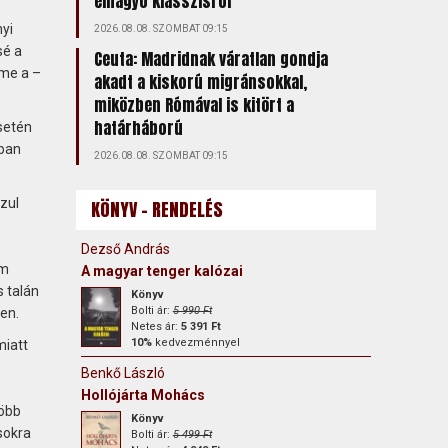
elhagyó klasszisról
yi
2026.08.08. SZOMBAT 09:15
sé a
Ceuta: Madridnak váratlan gondja
öme a –
akadt a kiskorú migránsokkal,
miközben Rómával is kitört a
határháború
setén
sban
2026.08.08. SZOMBAT 09:15
zul
KÖNYV - RENDELÉS
Dezső András
em
A magyar tenger kalózai
s talán
Könyv
Bolti ár:
5 990 Ft
en.
Netes ár:
5 391 Ft
10%
kedvezménnyel
miatt
Benkő László
Hollójárta Mohács
több
Könyv
sokra
Bolti ár:
5 499 Ft