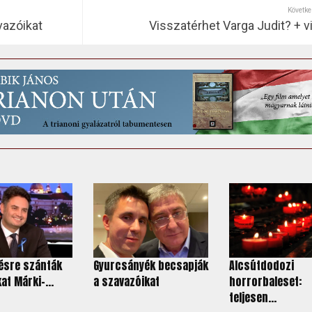
Követke
vazóikat
Visszatérhet Varga Judit? + v
pésre szánták
Gyurcsányék becsapják
Alcsútdodozi
at Márki-...
a szavazóikat
horrorbaleset:
teljesen...