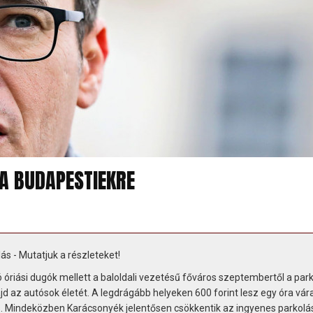
A BUDAPESTIEKRE
s - Mutatjuk a részleteket!
óriási dugók mellett a baloldali vezetésű főváros szeptembertől a park
ajd az autósok életét. A legdrágább helyeken 600 forint lesz egy óra vár
lás. Mindeközben Karácsonyék jelentősen csökkentik az ingyenes parkolá