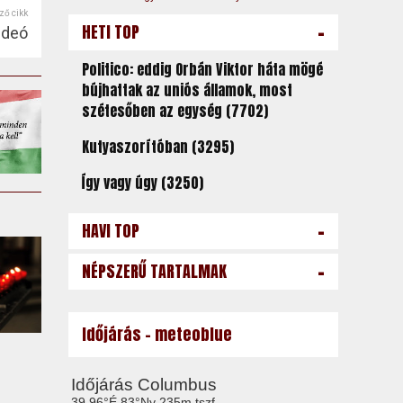
ző cikk
-
HETI TOP
ideó
Politico: eddig Orbán Viktor háta mögé
bújhattak az uniós államok, most
szétesőben az egység (7702)
Kutyaszorítóban (3295)
Így vagy úgy (3250)
-
HAVI TOP
-
NÉPSZERŰ TARTALMAK
Időjárás - meteoblue