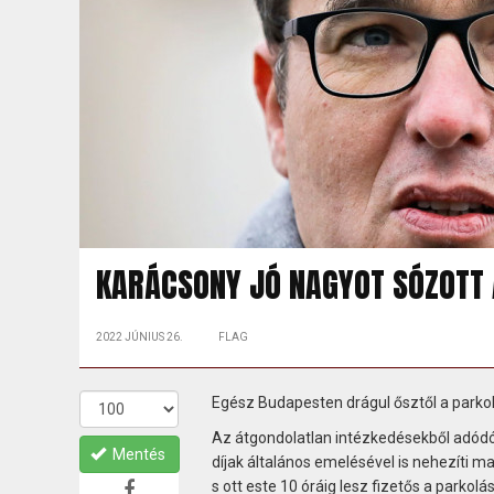
KARÁCSONY JÓ NAGYOT SÓZOTT 
2022 JÚNIUS 26.
FLAG
Egész Budapesten drágul ősztől a parkolá
Az átgondolatlan intézkedésekből adódó 
Mentés
díjak általános emelésével is nehezíti m
s ott este 10 óráig lesz fizetős a parko