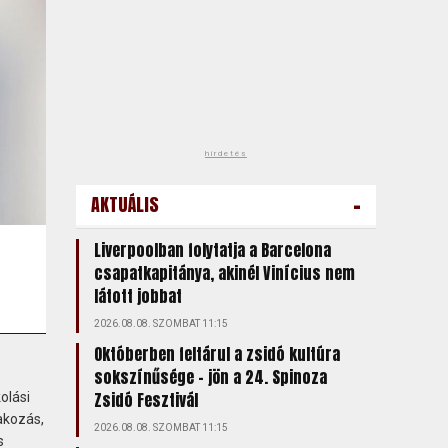
hirdetés
-
AKTUÁLIS
Liverpoolban folytatja a Barcelona
csapatkapitánya, akinél Vinícius nem
látott jobbat
2026.08.08. SZOMBAT 11:15
Októberben feltárul a zsidó kultúra
sokszínűsége – jön a 24. Spinoza
Zsidó Fesztivál
olási
akozás,
2026.08.08. SZOMBAT 11:15
s