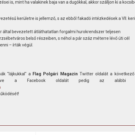
sei is, mint ha valakinek baja van a dugókkal, akkor szálljon ki a kocsibó
ezetésű kerületre is jellemző, s az ebből fakadó intézkedések a VII. ke
 által bevezetett átláthatatlan forgalmi hurokrendszer teljesen
rzsébetváros belső részeiben, s néhol a pár száz méterre lévő úti cél
enni – írták végül.
ák "lájkukkal" a
Flag Polgári Magazin
Twitter oldalát a következő
etve a Facebook oldalát pedig az alábbi c
n
működését!