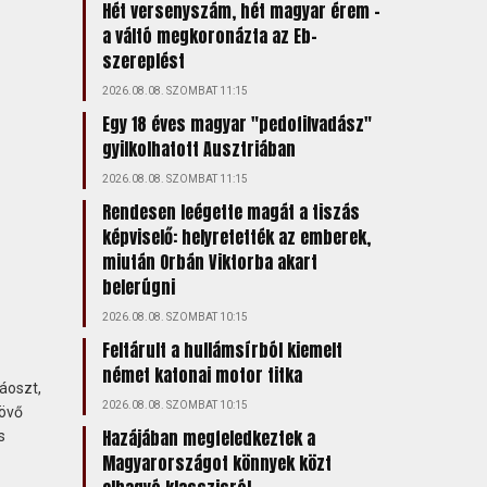
Hét versenyszám, hét magyar érem –
a váltó megkoronázta az Eb-
szereplést
2026.08.08. SZOMBAT 11:15
Egy 18 éves magyar "pedofilvadász"
gyilkolhatott Ausztriában
2026.08.08. SZOMBAT 11:15
Rendesen leégette magát a tiszás
képviselő: helyretették az emberek,
miután Orbán Viktorba akart
belerúgni
2026.08.08. SZOMBAT 10:15
Feltárult a hullámsírból kiemelt
német katonai motor titka
áoszt,
2026.08.08. SZOMBAT 10:15
jövő
Hazájában megfeledkeztek a
s
Magyarországot könnyek közt