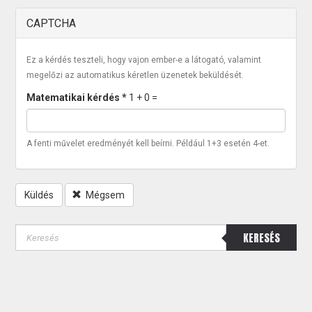
CAPTCHA
Ez a kérdés teszteli, hogy vajon ember-e a látogató, valamint
megelőzi az automatikus kéretlen üzenetek beküldését.
Matematikai kérdés
*
1 + 0 =
A fenti művelet eredményét kell beírni. Például 1+3 esetén 4-et.
Küldés
Mégsem
KERESÉS