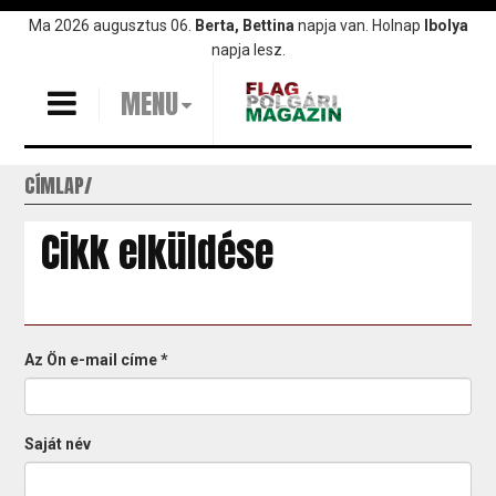
Ugrás
Ma 2026 augusztus 06.
Berta, Bettina
napja van. Holnap
Ibolya
a
napja lesz.
tartalomra
MENU
CÍMLAP
Cikk elküldése
Az Ön e-mail címe
*
Saját név