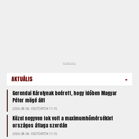
hirdetés
-
AKTUÁLIS
Gerendai Károlynak beérett, hogy időben Magyar
Péter mögé állt
2026.08.06. CSÜTÖRTÖK 11:15
Közel negyven fok volt a maximumhőmérséklet
országos átlaga szerdán
2026.08.06. CSÜTÖRTÖK 11:15