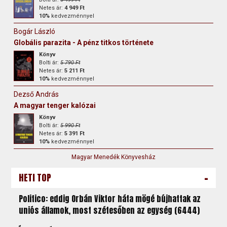
Netes ár:
4 949 Ft
10%
kedvezménnyel
Bogár László
Globális parazita - A pénz titkos története
Könyv
Bolti ár:
5 790 Ft
Netes ár:
5 211 Ft
10%
kedvezménnyel
Dezső András
A magyar tenger kalózai
Könyv
Bolti ár:
5 990 Ft
Netes ár:
5 391 Ft
10%
kedvezménnyel
Magyar Menedék Könyvesház
-
HETI TOP
Politico: eddig Orbán Viktor háta mögé bújhattak az
uniós államok, most szétesőben az egység (6444)