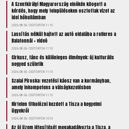
A Szentkirályi Magyarország elnökén kifogott a
kérdés, hogy mely településeken osztottak vizet az
idei hőhullámban
2026.08.06. CSÜTÖRTÖK 11:15
Lassítás nélkül hajtott az autó oldalába a rolleres a
Balatonnál + videó
2026.08.06. CSÜTÖRTÖK 11:15
Cirkusz, tánc és különleges élmények: új kulturális
negyed születik
2026.08.06. CSÜTÖRTÖK 11:15
Szalai Piroska: vezetési káosz van a kormányban,
amely inkompetens a válságkezelésben
2026.08.06. CSÜTÖRTÖK 11:15
Hirtelen titkolózni kezdett a Tisza a kegyelmi
ügyekről
2026.08.06. CSÜTÖRTÖK 10:15
Az új üzem létesítését megakadályozta a Tisza, a