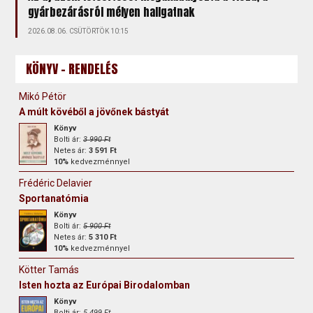
gyárbezárásról mélyen hallgatnak
2026.08.06. CSÜTÖRTÖK 10:15
KÖNYV - RENDELÉS
Mikó Pétör
A múlt kövéből a jövőnek bástyát
Könyv
Bolti ár:
3 990 Ft
Netes ár:
3 591 Ft
10%
kedvezménnyel
Frédéric Delavier
Sportanatómia
Könyv
Bolti ár:
5 900 Ft
Netes ár:
5 310 Ft
10%
kedvezménnyel
Kötter Tamás
Isten hozta az Európai Birodalomban
Könyv
Bolti ár:
5 499 Ft