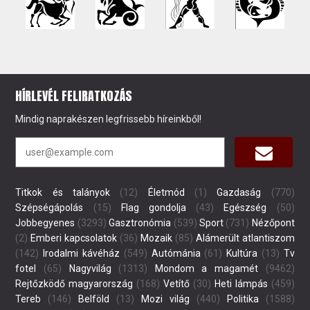
HÍRLEVÉL FELIRATKOZÁS
Mindig naprakészen legfrissebb híreinkből!
Titkok és talányok
(12)
Életmód
(1)
Gazdaság
(770)
Szépségápolás
(15)
Flag gondolja
(43)
Egészség
(50)
Jobbegyenes
(3293)
Gasztronómia
(539)
Sport
(731)
Nézőpont
(2)
Emberi kapcsolatok
(36)
Mozaik
(85)
Alámerült atlantiszom
(142)
Irodalmi kávéház
(549)
Autómánia
(61)
Kultúra
(13)
Tv
fotel
(65)
Nagyvilág
(1313)
Mondom a magamét
(9462)
Rejtőzködő magyarország
(168)
Vetítő
(30)
Heti lámpás
(459)
Tereb
(146)
Belföld
(13)
Mozi világ
(440)
Politika
(1588)