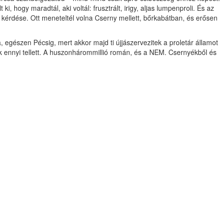
hogy maradtál, aki voltál: frusztrált, irigy, aljas lumpenproli. És az
 kérdése. Ott meneteltél volna Cserny mellett, bőrkabátban, és erősen
 egészen Pécsig, mert akkor majd ti újjászervezitek a proletár államot
ek ennyi tellett. A huszonhárommillió román, és a NEM. Csernyékből és