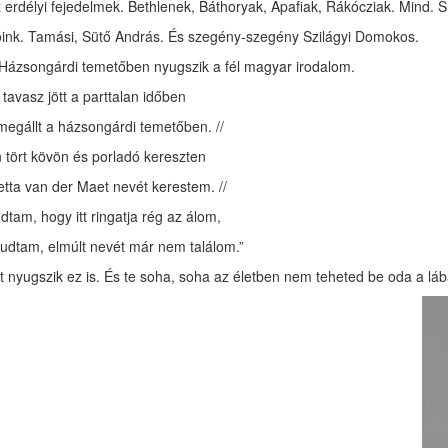
 erdélyi fejedelmek. Bethlenek, Báthoryak, Apafiak, Rákócziak. Mind. S
óink. Tamási, Sütő András. És szegény-szegény Szilágyi Domokos.
Házsongárdi temetőben nyugszik a fél magyar irodalom.
 tavasz jött a parttalan időben
megállt a házsongárdi temetőben. //
 tört kövön és porladó kereszten
etta van der Maet nevét kerestem. //
dtam, hogy itt ringatja rég az álom,
tudtam, elmúlt nevét már nem találom.”
t nyugszik ez is. És te soha, soha az életben nem teheted be oda a láb