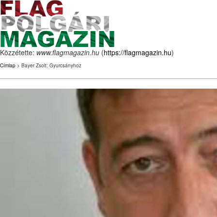
Közzétette:
www.flagmagazin.hu
(
https://flagmagazin.hu
)
Címlap
> Bayer Zsolt: Gyurcsányhoz