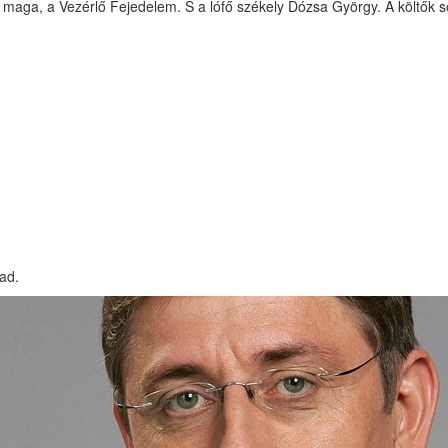
 maga, a Vezérlő Fejedelem. S a lófő székely Dózsa György. A költők sor
ad.