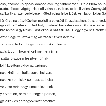
ska, szemét kis ripacskodásod sem fog fennmaradni. De a 2004-es, nemzet
radsz életed végéig. Ha éltél volna 1919-ben, te lettél volna Cserny 
sztikulálva, szenvedélyesen lőtted volna fejbe idősb és ifjabb Hollán 
t ültél volna Jászi Oszkár mellett a belgrádi tárgyalásokon, és szenve
gszállt területeken. Mert hát, mindenki hozzátesz valamit a létezéshez
kácsékból a gyilkolás, Jásziékból a hazaárulás. Ti egy egyenes mentén
özben egy délvidéki magyar zseni ezt írta nekünk:
ézd csak, tudom, hogy nincsen mibe hinnem,
azt is tudom, hogy el kell mennem innen,
 pattanó szívem feszítve húrnak
lolni kezdtem ekkor az azúrnak,
nak, kiről nem tudja senki, hol van,
nak, kit nem lelek se most, se holtan.
zony ma már, hogy izmaim lazulnak,
y érzem én, barátom, hogy a porban,
gy lelkek és göröngyök közt botoltam,