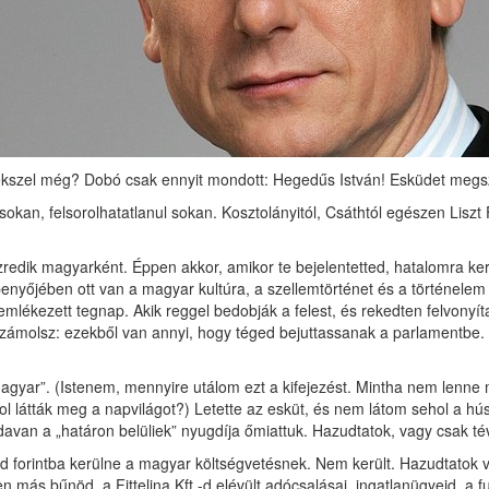
szel még? Dobó csak ennyit mondott: Hegedűs István! Esküdet megszeg
n, felsorolhatatlanul sokan. Kosztolányitól, Csáthtól egészen Liszt 
ezredik magyarként. Éppen akkor, amikor te bejelentetted, hatalomra ke
erpenyőjében ott van a magyar kultúra, a szellemtörténet és a történele
lékezett tegnap. Akik reggel bedobják a felest, és rekedten felvonyít
l számolsz: ezekből van annyi, hogy téged bejuttassanak a parlamentbe
 magyar”. (Istenem, mennyire utálom ezt a kifejezést. Mintha nem lenne 
ol látták meg a napvilágot?) Letette az esküt, és nem látom sehol a h
davan a „határon belüliek” nyugdíja őmiattuk. Hazudtatok, vagy csak t
rd forintba kerülne a magyar költségvetésnek. Nem került. Hazudtatok v
en más bűnöd, a Fittelina Kft.-d elévült adócsalásai, ingatlanügyeid, 