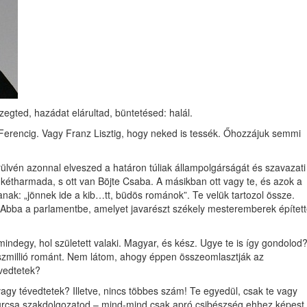
ted, hazádat elárultad, büntetésed: halál.
Ferencig. Vagy Franz Lisztig, hogy neked is tessék. Őhozzájuk semmi
rülvén azonnal elveszed a határon túliak állampolgárságát és szavazati
m kétharmada, s ott van Böjte Csaba. A másikban ott vagy te, és azok a
anak: „jönnek ide a kib…tt, büdös románok”. Te velük tartozol össze.
. Abba a parlamentbe, amelyet javarészt székely mesteremberek építet
mindegy, hol született valaki. Magyar, és kész. Ugye te is így gondolod
úszmillió románt. Nem látom, ahogy éppen összeomlasztják az
évedtetek?
agy tévedtetek? Illetve, nincs többes szám! Te egyedül, csak te vagy
a furcsa szakdolgozatod – mind-mind csak apró csibészség ehhez képest.