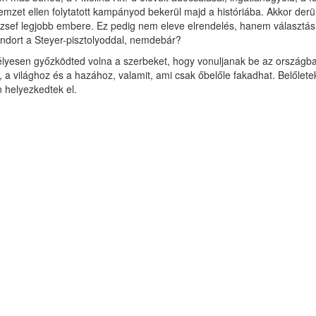
 ellen folytatott kampányod bekerül majd a históriába. Akkor derült ki, 
József legjobb embere. Ez pedig nem eleve elrendelés, hanem választás
Sándort a Steyer-pisztolyoddal, nemdebár?
délyesen győzködted volna a szerbeket, hogy vonuljanak be az országba,
, a világhoz és a hazához, valamit, ami csak őbelőle fakadhat. Belőlet
 helyezkedtek el.