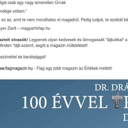
gis csak egy nagy ismeretlen Úrnak
ndége voltam.”
 ez az, amit te nem mondhatsz el magadról. Pedig tudjuk, te szoktál 
yer Zsolt – magyarhirlap.hu
sztelt olvasók!
Legyenek olyan kedvesek és támogassák "lájkukkal" 
Minden "lájk számít, segíti a magazin működését!
szönettel és barátsággal!
w.flagmagazin.hu
- Flag egy jobb magazin az Értékek mellett!