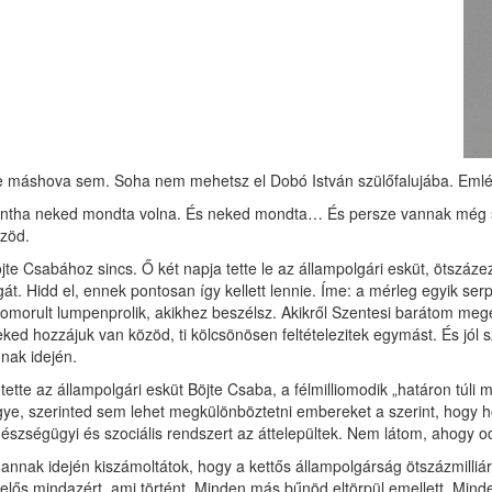
 máshova sem. Soha nem mehetsz el Dobó István szülőfalujába. Emlék
ntha neked mondta volna. És neked mondta… És persze vannak még soka
zöd.
jte Csabához sincs. Ő két napja tette le az állampolgári esküt, ötszáz
gát. Hidd el, ennek pontosan így kellett lennie. Íme: a mérleg egyik s
omorult lumpenprolik, akikhez beszélsz. Akikről Szentesi barátom megem
ked hozzájuk van közöd, ti kölcsönösen feltételezitek egymást. És jó
nak idején.
tette az állampolgári esküt Böjte Csaba, a félmilliomodik „határon túli
ye, szerinted sem lehet megkülönböztetni embereket a szerint, hogy h
észségügyi és szociális rendszert az áttelepültek. Nem látom, ahogy o
 annak idején kiszámoltátok, hogy a kettős állampolgárság ötszázmilliá
lelős mindazért, ami történt. Minden más bűnöd eltörpül emellett. Mind