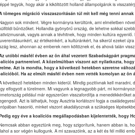
éppé tegyük, hogy akár a kiköltözött holland állampolgárok is visszatér
A tömeges migráció visszaszorításán túl mit kell még tenni anna
Nagyon sok mindent. Végre kormányra kerültünk, ami elméletben növeli
külföldi bűnözőket. Hollandia gyönyörű ország, de lehetne sokkal szeb
lativizmusnak, vagyis annak a tévhitnek, hogy minden kultúra egyenlő. 
uverenitásunkért, az értékeinkért, a kultúránkért, ha sikerül ezeket újra 
szág lesz, ahonnan az emberek nem költöznek el, és ahová talán vissz
Az utóbbi másfél évben az ön által vezetett Szabadságpárt pragm
alíciós partnereivel. A közelmúltban viszont azt nyilatkozta, hog
relme. Azt is mondta, hogy a következő hetekben szeretne változá
alícióból. Ha az elmúlt másfél évben nem vették komolyan az ön 
A következő hetekben minden kiderül. Mindig pozitívnak kell maradni, 
gy elfogyott a türelmem. Mi vagyunk a legnagyobb párt, mi kormányoz
metország például már egyszerűen visszafordítja a menedékkérőket a h
gengedi. Azt is láthatjuk, hogy Ausztria korlátozni fogja a családegye
rópában hasonló, minket viszont akadályoznak a szükséges lépésekb
Pedig egy éve a koalíciós megállapodásban kijelentették, hogy Hol
Nemcsak abban egyeztünk meg, hogy szigorítunk, hanem abban is, hogy E
lahol a sor végén kullogunk. A mi szavazóink, az a két és fél millió em