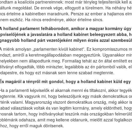
ndtam a koalíciós partnereimnek: most már tényleg teljesíteniük kell a
láltunk megoldást. De ennek vége, elfogyott a türelmem. Ha néhány hét
ncs értelme a kabinetben maradnunk. Persze az ember a hajlamos elm
nem eszköz. Ha nincs eredménye, akkor értelme sincs.
A holland parlament felháborodott, amikor a magyar kormány úgy d
pviselőjének a javaslatára a holland kabinet beleegyezett abba,
gnagyobb holland párt vezetőjeként milyen érzés azzal szembesüln
A miénk amolyan „parlamenten kívüli kabinet”. Ez kompromisszumos meg
ndazt, amiről a keretmegállapodásban megegyeztünk. Ugyanakkor min
elyekben nem állapodtunk meg. Formailag tehát az ön által említett es
dítványt elfogadták, több miniszter, legalábbis az én pártomból val
dapestre, és hogy ezt másnak sem lenne szabad megtennie.
És magáról a tényről mit gondol, hogy a holland kabinet küld egy 
Ha a parlamenti képviselők el akarnak menni és tiltakozni, akkor te
gtennie. Kik vagyunk mi, hogy beleszóljunk egy másik demokratikus 
rténik valami. Magyarország viszont demokratikus ország, még akkor is
abad választások voltak és van legitim kormány, amely eldöntheti, hogy 
nosnak tartom, hogy indítványokat teszünk más országokban felmerülő 
oblémánk odahaza, amit meg kellene oldanunk, mielőtt azzal foglalko
hoz, hogy erről maguk döntsenek.