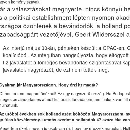
gyon kemény szavak!
ár a választásokat megnyerte, nincs könnyű he
s a politikai establishment lépten-nyomon aka
rszágba özönlenek a bevándorlók, a holland pol
zabadságpárt vezetőjével, Geert Wildersszel 
Az interjú május 30-án, pénteken készült a CPAC-en. Ge
koalícióból. Az interjúban hangsúlyozta, hogy elfogyott 
tíz javaslatot a tömeges bevándorlás szigorításával kap
javaslatok nagyrészét, de ezt nem tették meg.
Gyakran jár Magyarországon. Hogy érzi itt magát?
Otthon érzem magam önöknél! Ez egy nagyszerű ország. Ha Budapestet 
meges bevándorlás és a multikulturális társadalom, ami nálunk van, itt
nulhatunk.
Az utóbbi években sok holland azért költözött Magyarországra, m
y friss közvélemény-kutatás szerint a hollandok 47 százaléka van 
Megértem őket, nagyon jó okuk van rá, hogy így érezzék magukat. Holla