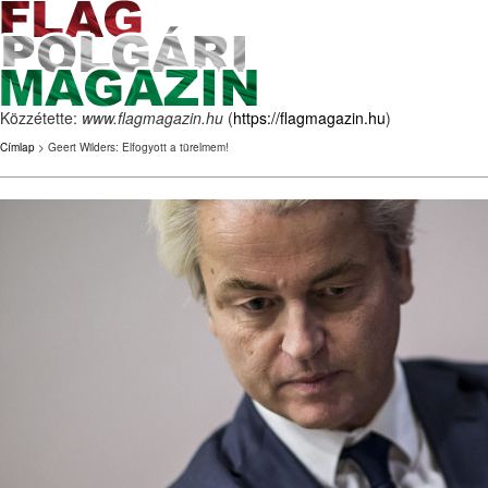
Közzétette:
www.flagmagazin.hu
(
https://flagmagazin.hu
)
Címlap
> Geert Wilders: Elfogyott a türelmem!