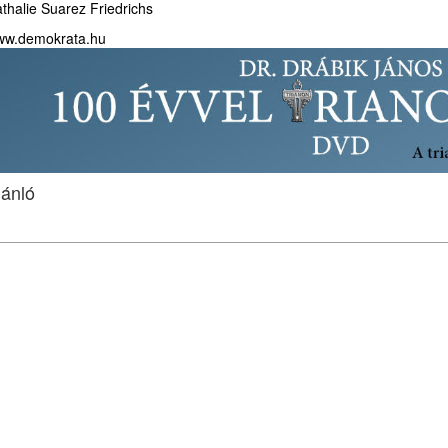
thalie Suarez Friedrichs
ww.demokrata.hu
jánló