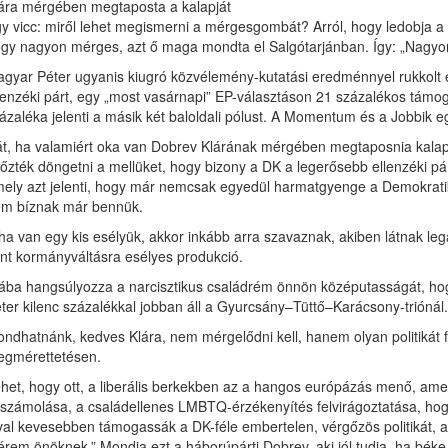
ára mérgében megtaposta a kalapját
y vicc: miről lehet megismerni a mérgesgombát? Arról, hogy ledobja a 
gy nagyon mérges, azt ő maga mondta el Salgótarjánban. Így: „Nagyon
gyar Péter ugyanis kiugró közvélemény-kutatási eredménnyel rukkolt el
lenzéki párt, egy „most vasárnapi” EP-választáson 21 százalékos támog
ázaléka jelenti a másik két baloldali pólust. A Momentum és a Jobbik e
t, ha valamiért oka van Dobrev Klárának mérgében megtaposnia kalapjá
őzték döngetni a mellüket, hogy bizony a DK a legerősebb ellenzéki p
ely azt jelenti, hogy már nemcsak egyedül harmatgyenge a Demokratikus
m bíznak már bennük.
ha van egy kis esélyük, akkor inkább arra szavaznak, akiben látnak l
nt kormányváltásra esélyes produkció.
ába hangsúlyozza a narcisztikus családrém önnön középutasságát, hogy
ter kilenc százalékkal jobban áll a Gyurcsány–Tüttő–Karácsony-triónál
ndhatnánk, kedves Klára, nem mérgelődni kell, hanem olyan politikát f
gmérettetésen.
het, hogy ott, a liberális berkekben az a hangos európázás menő, am
lszámolása, a családellenes LMBTQ-érzékenyítés felvirágoztatása, hogy
val kevesebben támogassák a DK-féle embertelen, vérgőzös politikát, a
érem önöknek.” Mondja ezt a háborúpárti Dobrev, aki jól tudja, ha bé