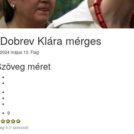
Dobrev Klára mérges
2024 május 13.
Flag
Szöveg méret
0
lag:
5
(
1
szavazat)