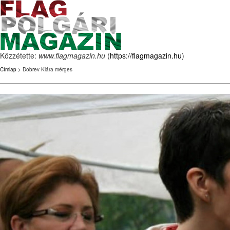
Közzétette:
www.flagmagazin.hu
(
https://flagmagazin.hu
)
Címlap
> Dobrev Klára mérges