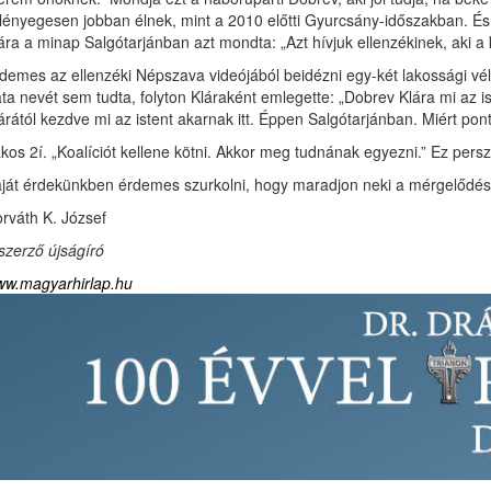
 lényegesen jobban élnek, mint a 2010 előtti Gyurcsány-időszakban. És 
ára a minap Salgótarjánban azt mondta: „Azt hívjuk ellenzékinek, aki a
demes az ellenzéki Népszava videójából beidézni egy-két lakossági v
ta nevét sem tudta, folyton Kláraként emlegette: „Dobrev Klára mi az i
árától kezdve mi az istent akarnak itt. Éppen Salgótarjánban. Miért pont
kos 2í. „Koalíciót kellene kötni. Akkor meg tudnának egyezni.” Ez pe
ját érdekünkben érdemes szurkolni, hogy maradjon neki a mérgelődés 
rváth K. József
szerző újságíró
w.magyarhirlap.hu