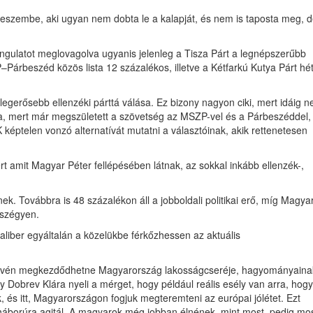
 eszembe, aki ugyan nem dobta le a kalapját, és nem is taposta meg, 
angulatot meglovagolva ugyanis jelenleg a Tisza Párt a legnépszerűbb
Párbeszéd közös lista 12 százalékos, illetve a Kétfarkú Kutya Párt hé
gerősebb ellenzéki párttá válása. Ez bizony nagyon ciki, mert idáig 
ra, mert már megszületett a szövetség az MSZP-vel és a Párbeszéddel,
képtelen vonzó alternatívát mutatni a választóinak, akik rettenetesen
 amit Magyar Péter fellépésében látnak, az sokkal inkább ellenzék-,
 Továbbra is 48 százalékon áll a jobboldali politikai erő, míg Magya
 szégyen.
aliber egyáltalán a közelükbe férkőzhessen az aktuális
ió révén megkezdődhetne Magyarország lakosságcseréje, hagyományaina
 Dobrev Klára nyeli a mérget, hogy például reális esély van arra, hogy
 és itt, Magyarországon fogjuk megteremteni az európai jólétet. Ezt
 háborúra agitál. A magyarok még jobban élnének, mint most, pedig mo