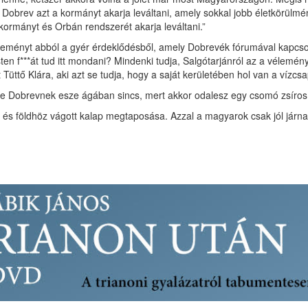
Dobrev azt a kormányt akarja leváltani, amely sokkal jobb életkörülmé
 kormányt és Orbán rendszerét akarja leváltani.”
éleményt abból a gyér érdeklődésből, amely Dobrevék fórumával kapcso
sten f***át tud itt mondani? Mindenki tudja, Salgótarjánról az a vélemé
 Tüttő Klára, aki azt se tudja, hogy a saját kerületében hol van a vízcs
rsze Dobrevnek esze ágában sincs, mert akkor odalesz egy csomó zsíros
és földhöz vágott kalap megtaposása. Azzal a magyarok csak jól járna