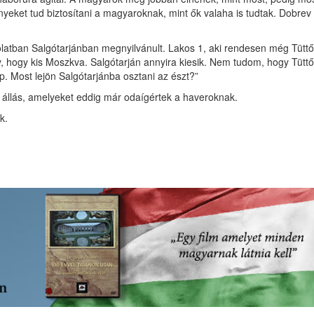
nyeket tud biztosítani a magyaroknak, mint ők valaha is tudtak. Dobrev
latban Salgótarjánban megnyilvánult. Lakos 1, aki rendesen még Tüttő
ny, hogy kis Moszkva. Salgótarján annyira kiesik. Nem tudom, hogy Tüttő
ap. Most lejön Salgótarjánba osztani az észt?”
 állás, amelyeket eddig már odaígértek a haveroknak.
k.