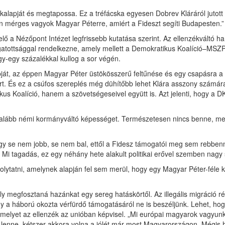
kalapját és megtapossa. Ez a tréfácska egyesen Dobrev Kláráról jutott
 mérges vagyok Magyar Péterre, amiért a Fideszt segíti Budapesten.”
ő a Nézőpont Intézet legfrissebb kutatása szerint. Az ellenzékváltó h
atottsággal rendelkezne, amely mellett a Demokratikus Koalíció–MSZP–
gy-egy százalékkal kullog a sor végén.
t, az éppen Magyar Péter üstökösszerű feltűnése és egy csapásra a le
árt. És ez a csúfos szereplés még dühítőbb lehet Klára asszony számá
 Koalíció, hanem a szövetségeseivel együtt is. Azt jelenti, hogy a DK 
egalább némi kormányváltó képességet. Természetesen nincs benne, mert
 se nem jobb, se nem bal, ettől a Fidesz támogatói meg sem rebbennek.
. Mi tagadás, ez egy néhány hete alakult politikai erővel szemben nagy
olytatni, amelynek alapján fel sem merül, hogy egy Magyar Péter-féle k
ely megfosztaná hazánkat egy sereg hatáskörtől. Az illegális migrác
 a háború okozta vérfürdő támogatásáról ne is beszéljünk. Lehet, hogy
melyet az ellenzék az unióban képvisel. „Mi európai magyarok vagyunk,
ke lenne, kétszer akkora volna a jólét már most Magyarországon. Mégis