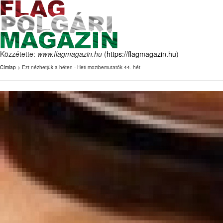
Közzétette:
www.flagmagazin.hu
(
https://flagmagazin.hu
)
Címlap
> Ezt nézhetjük a héten - Heti mozibemutatók 44. hét