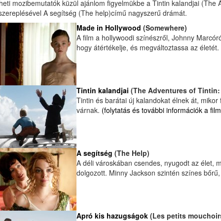
heti mozibemutatók küzül ajánlom figyelmükbe a Tintin kalandjai (The 
szereplésével A segítség (The help)című nagyszerű drámát.
Made in Hollywood
(Somewhere)
A film a hollywoodi színészről, Johnny Marcóró
hogy átértékelje, és megváltoztassa az életét.
Tintin kalandjai
(The Adventures of Tintin: 
Tintin és barátai új kalandokat élnek át, mikor
várnak.
(folytatás és további információk a filmr
A segítség
(The Help)
A déli városkában csendes, nyugodt az élet, m
dolgozott. Minny Jackson szintén színes bőrű, 
Apró kis hazugságok
(Les petits mouchoir