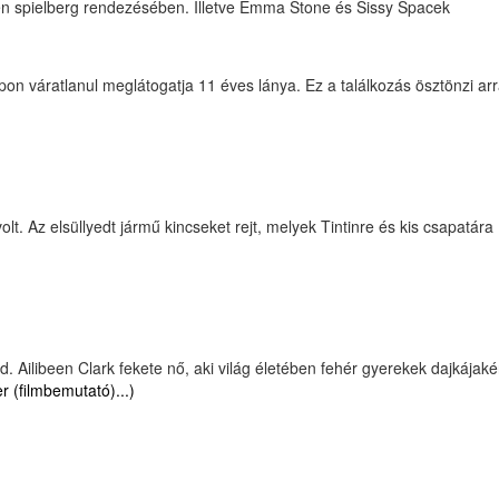
even spielberg rendezésében. Illetve Emma Stone és Sissy Spacek
pon váratlanul meglátogatja 11 éves lánya. Ez a találkozás ösztönzi arr
lt. Az elsüllyedt jármű kincseket rejt, melyek Tintinre és kis csapatára
 Ailibeen Clark fekete nő, aki világ életében fehér gyerekek dajkájaké
er (filmbemutató)...)