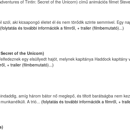
Adventures of Tintin: Secret of the Unicorn) című animációs filmet St
l szól, aki kicsapongó életet él és nem törődik szinte semmivel. Egy na
(folytatás és további információk a filmről, + trailer (filmbemutató)...)
Secret of the Unicorn)
 felfedeznek egy elsüllyedt hajót, melynek kapitánya Haddock kapitány vo
ől, + trailer (filmbemutató)...)
indaddig, amíg három bátor nő meglepő, és tiltott barátságba nem kezd.
munkanélküli. A trió...
(folytatás és további információk a filmről, + trail
s)