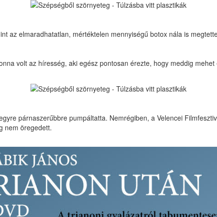
mint az elmaradhatatlan, mértéktelen mennyiségű botox nála is megtette
onna volt az híresség, aki egész pontosan érezte, hogy meddig mehet 
át egyre párnaszerűbbre pumpáltatta. Nemrégiben, a Velencei Filmfesztiv
meg nem öregedett.