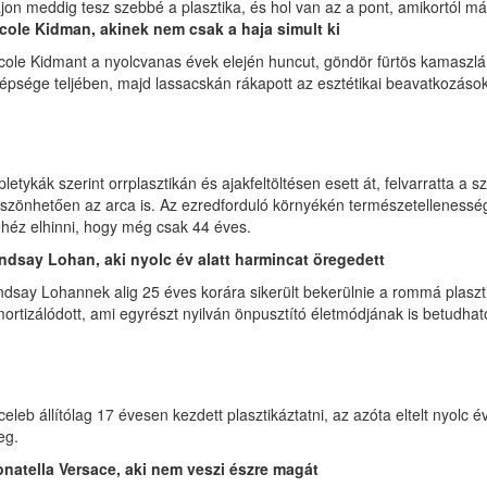
jon meddig tesz szebbé a plasztika, és hol van az a pont, amikortól már
cole Kidman, akinek nem csak a haja simult ki
cole Kidmant a nyolcvanas évek elején huncut, göndör fürtös kamaszlá
épsége teljében, majd lassacskán rákapott az esztétikai beavatkozáso
pletykák szerint orrplasztikán és ajakfeltöltésen esett át, felvarratta
szönhetően az arca is. Az ezredforduló környékén természetellenessége
héz elhinni, hogy még csak 44 éves.
ndsay Lohan, aki nyolc év alatt harmincat öregedett
ndsay Lohannek alig 25 éves korára sikerült bekerülnie a rommá plaszti
ortizálódott, ami egyrészt nyilván önpusztító életmódjának is betudható
celeb állítólag 17 évesen kezdett plasztikáztatni, az azóta eltelt nyolc é
eg.
natella Versace, aki nem veszi észre magát