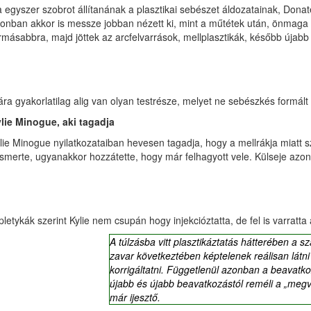
 egyszer szobrot állítanának a plasztikai sebészet áldozatainak, Donat
onban akkor is messze jobban nézett ki, mint a műtétek után, önmaga ka
rmásabbra, majd jöttek az arcfelvarrások, mellplasztikák, később újabb or
ra gyakorlatilag alig van olyan testrésze, melyet ne sebészkés formált
lie Minogue, aki tagadja
lie Minogue nyilatkozataiban hevesen tagadja, hogy a mellrákja miatt sz
ismerte, ugyanakkor hozzátette, hogy már felhagyott vele. Külseje azo
pletykák szerint Kylie nem csupán hogy injekcióztatta, de fel is varratta a
A túlzásba vitt plasztikáztatás hátterében a
zavar következtében képtelenek reálisan látn
korrigáltatni. Függetlenül azonban a beavatko
újabb és újabb beavatkozástól reméli a „megv
már ijesztő.