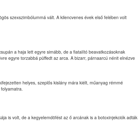
ögös szexszimbólummá vált. A kilencvenes évek első felében volt
 csupán a haja lett egyre simább, de a fiatalító beavatkozásoknak
re egyre torzabbá püffedt az arca. A bizarr, párnaarcú nénit elnézve
 kifejezetten helyes, szeplős kislány mára kiélt, műanyag rémmé
 folyamatra.
tikája is volt, de a kegyelemdöfést az ő arcának is a botoxinjekciók adták