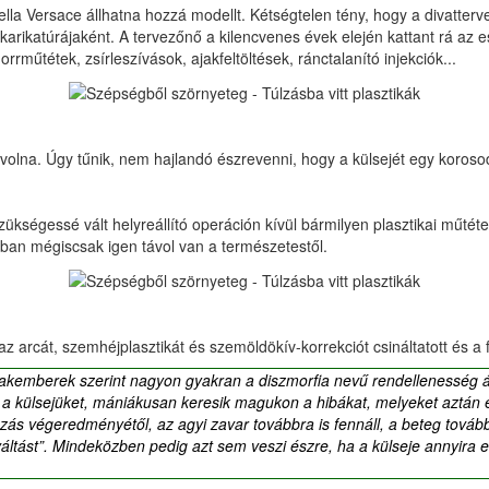
ella Versace állhatna hozzá modellt. Kétségtelen tény, hogy a divatter
rikatúrájaként. A tervezőnő a kilencvenes évek elején kattant rá az e
rműtétek, zsírleszívások, ajakfeltöltések, ránctalanító injekciók...
 volna. Úgy tűnik, nem hajlandó észrevenni, hogy a külsejét egy koroso
ükségessé vált helyreállító operáción kívül bármilyen plasztikai műtéten
nban mégiscsak igen távol van a természetestől.
z arcát, szemhéjplasztikát és szemöldökív-korrekciót csináltatott és a fel
 szakemberek szerint nagyon gyakran a diszmorfia nevű rendellenesség
i a külsejüket, mániákusan keresik magukon a hibákat, melyeket aztán 
zás végeredményétől, az agyi zavar továbbra is fennáll, a beteg tovább
áltást”. Mindeközben pedig azt sem veszi észre, ha a külseje annyira e