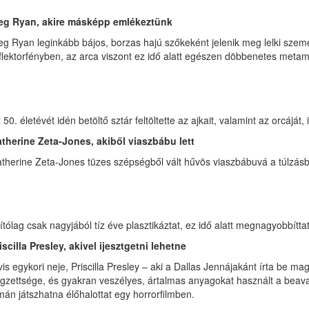
eg Ryan, akire másképp emlékeztünk
g Ryan leginkább bájos, borzas hajú szőkeként jelenik meg lelki szem
flektorfényben, az arca viszont ez idő alatt egészen döbbenetes metamo
 50. életévét idén betöltő sztár feltöltette az ajkait, valamint az orcájá
therine Zeta-Jones, akiből viaszbábu lett
therine Zeta-Jones tüzes szépségből vált hűvös viaszbábuvá a túlzásba
lítólag csak nagyjából tíz éve plasztikáztat, ez idő alatt megnagyobbíttat
iscilla Presley, akivel ijesztgetni lehetne
vis egykori neje, Priscilla Presley – aki a Dallas Jennájakánt írta be m
gzettsége, és gyakran veszélyes, ártalmas anyagokat használt a beavat
mán játszhatna élőhalottat egy horrorfilmben.