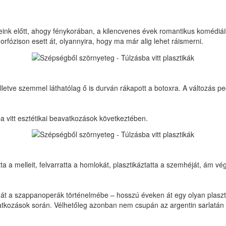
eink előtt, ahogy fénykorában, a kilencvenes évek romantikus komédiái
rfózison esett át, olyannyira, hogy ma már alig lehet ráismerni.
t, illetve szemmel láthatólag ő is durván rákapott a botoxra. A változás 
 vitt esztétikai beavatkozások következtében.
ta a melleit, felvarratta a homlokát, plasztikáztatta a szemhéját, ám végül
agát a szappanoperák történelmébe – hosszú éveken át egy olyan plasztik
kozások során. Vélhetőleg azonban nem csupán az argentin sarlatán teh