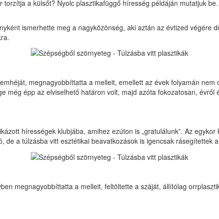
 torzítja a külsőt? Nyolc plasztikafüggő híresség példáján mutatjuk be.
nyként ismerhette meg a nagyközönség, aki aztán az évtized végére d
kra.
 a szemhéját, megnagyobbíttatta a melleit, emellett az évek folyamán nem
 még épp az elviselhető határon volt, majd azóta fokozatosan, évről év
kázott hírességek klubjába, amihez ezúton is „gratulálunk”. Az egykor
, de a túlzásba vitt esztétikai beavatkozások is igencsak rásegítettek a
vben megnagyobbíttatta a melleit, feltöltette a száját, állítólag orrplasz