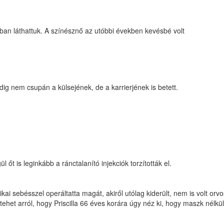
ban láthattuk. A színésznő az utóbbi években kevésbé volt
pedig nem csupán a külsejének, de a karrierjének is betett.
 őt is leginkább a ránctalanító injekciók torzították el.
ai sebésszel operáltatta magát, akiről utólag kiderült, nem is volt orvo
et arról, hogy Priscilla 66 éves korára úgy néz ki, hogy maszk nélkül