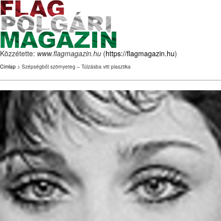
Közzétette:
www.flagmagazin.hu
(
https://flagmagazin.hu
)
Címlap
> Szépségből szörnyeteg – Túlzásba vitt plasztika