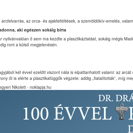
 arcfelvarrás, az orca- és ajakfeltöltések, a szemöldökív-emelés, vala
donna, aki egészen sokáig bírta
r nyilvánvalóan ő sem ma kezdte a plasztikáztatást, sokáig mégis Mad
dig ront a külső megjelenésén.
gyjából két évvel ezelőtt viszont nála is elpattanhatott valami: az arc
zony őt is elérte a plasztikafüggők végzete: addig „fiatalították”, míg 
gyeri Nikolett - noklapja.hu