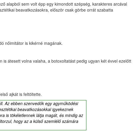
vező alapból sem volt épp egy kimondott szépség, karakteres arcával
sztétikai beavatkozásokra, először csak görbe orrát szabatta
dó nőimitátor is kikérné magának.
 is átesett volna valaha, a botoxoltatást pedig ugyan két évvel ezelőtt
ső ajkát is feltöltette.
 áll. Az ebben szenvedők egy agyműködési
esztétikai beavatkozásokkal igyekeznek
ra is tökéletlennek látja magát, és mindig az
ltorzul, hogy az a külső szemlélő számára